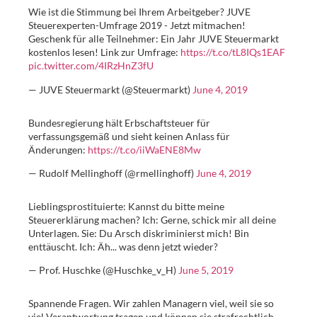
Wie ist die Stimmung bei Ihrem Arbeitgeber? JUVE
Steuerexperten-Umfrage 2019 - Jetzt mitmachen!
Geschenk für alle Teilnehmer: Ein Jahr JUVE Steuermarkt
kostenlos lesen! Link zur Umfrage:
https://t.co/tL8IQs1EAF
pic.twitter.com/4IRzHnZ3fU
— JUVE Steuermarkt (@Steuermarkt)
June 4, 2019
Bundesregierung hält Erbschaftsteuer für
verfassungsgemäß und sieht keinen Anlass für
Änderungen:
https://t.co/iiWaENE8Mw
— Rudolf Mellinghoff (@rmellinghoff)
June 4, 2019
Lieblingsprostituierte: Kannst du bitte meine
Steuererklärung machen? Ich: Gerne, schick mir all deine
Unterlagen. Sie: Du Arsch diskriminierst mich! Bin
enttäuscht. Ich: Äh... was denn jetzt wieder?
— Prof. Huschke (@Huschke_v_H)
June 5, 2019
Spannende Fragen. Wir zahlen Managern viel, weil sie so
viel Verantwortung tragen und können sie strafrechtlich