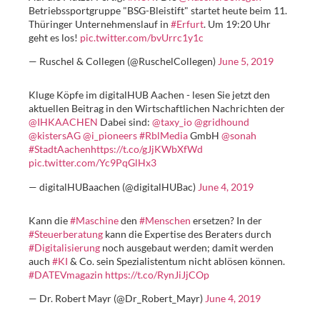
Betriebssportgruppe "BSG-Bleistift" startet heute beim 11.
Thüringer Unternehmenslauf in
#Erfurt
. Um 19:20 Uhr
geht es los!
pic.twitter.com/bvUrrc1y1c
— Ruschel & Collegen (@RuschelCollegen)
June 5, 2019
Kluge Köpfe im digitalHUB Aachen - lesen Sie jetzt den
aktuellen Beitrag in den Wirtschaftlichen Nachrichten der
@IHKAACHEN
Dabei sind:
@taxy_io
@gridhound
@kistersAG
@i_pioneers
#RblMedia
GmbH
@sonah
#StadtAachen
https://t.co/gJjKWbXfWd
pic.twitter.com/Yc9PqGlHx3
— digitalHUBaachen (@digitalHUBac)
June 4, 2019
Kann die
#Maschine
den
#Menschen
ersetzen? In der
#Steuerberatung
kann die Expertise des Beraters durch
#Digitalisierung
noch ausgebaut werden; damit werden
auch
#KI
& Co. sein Spezialistentum nicht ablösen können.
#DATEVmagazin
https://t.co/RynJiJjCOp
— Dr. Robert Mayr (@Dr_Robert_Mayr)
June 4, 2019