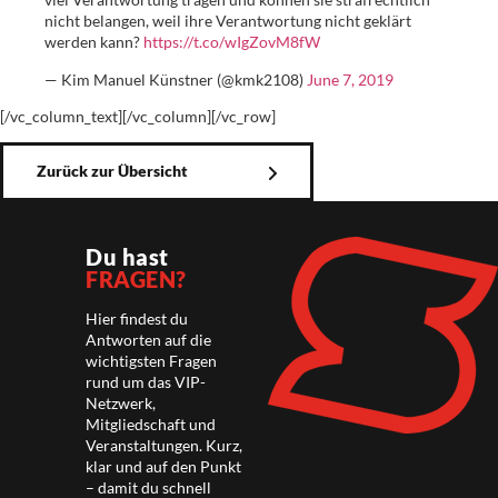
nicht belangen, weil ihre Verantwortung nicht geklärt
werden kann?
https://t.co/wIgZovM8fW
— Kim Manuel Künstner (@kmk2108)
June 7, 2019
[/vc_column_text][/vc_column][/vc_row]
Zurück zur Übersicht
Du hast
FRAGEN?
Hier findest du
Antworten auf die
wichtigsten Fragen
rund um das VIP-
Netzwerk,
Mitgliedschaft und
Veranstaltungen. Kurz,
klar und auf den Punkt
– damit du schnell