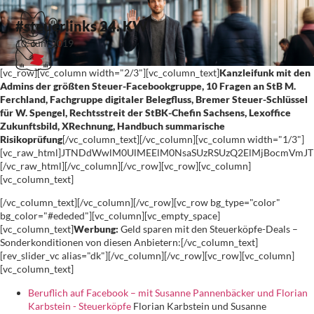
#steuerlinks 24. KW
10. Juni 2019
[vc_row][vc_column width="2/3"][vc_column_text]
Kanzleifunk mit den
Admins der größten Steuer-Facebookgruppe, 10 Fragen an StB M.
Ferchland, Fachgruppe digitaler Belegfluss, Bremer Steuer-Schlüssel
für W. Spengel, Rechtsstreit der StBK-Chefin Sachsens, Lexoffice
Zukunftsbild, XRechnung, Handbuch summarische
Risikoprüfung
[/vc_column_text][/vc_column][vc_column width="1/3"]
[vc_raw_html]JTNDdWwlM0UlMEElM0NsaSUzRSUzQ2ElMjBocmVm
[/vc_raw_html][/vc_column][/vc_row][vc_row][vc_column]
[vc_column_text]
[/vc_column_text][/vc_column][/vc_row][vc_row bg_type="color"
bg_color="#ededed"][vc_column][vc_empty_space]
[vc_column_text]
Werbung:
Geld sparen mit den Steuerköpfe-Deals –
Sonderkonditionen von diesen Anbietern:[/vc_column_text]
[rev_slider_vc alias="dk"][/vc_column][/vc_row][vc_row][vc_column]
[vc_column_text]
Beruflich auf Facebook – mit Susanne Pannenbäcker und Florian
Karbstein - Steuerköpfe
Florian Karbstein und Susanne