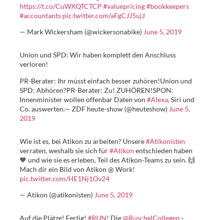
https://t.co/CuWXQTCTCP
#valuepricing
#bookkeepers
#accountants
pic.twitter.com/aFgCJJ5ujJ
— Mark Wickersham (@wickersonabike)
June 5, 2019
Union und SPD: Wir haben komplett den Anschluss
verloren!
PR-Berater: Ihr müsst einfach besser zuhören!Union und
SPD: Abhören?PR-Berater: Zu! ZUHÖREN!SPON:
Innenminister wollen offenbar Daten von
#Alexa
, Siri und
Co. auswerten.— ZDF heute-show (@heuteshow)
June 5,
2019
Wie ist es, bei Atikon zu arbeiten? Unsere
#Atikonisten
verraten, weshalb sie sich für
#Atikon
entschieden haben
🧡 und wie sie es erleben, Teil des Atikon-Teams zu sein. 🙌
Mach dir ein Bild von Atikon @ Work!
pic.twitter.com/HE1Nj1Ov24
— Atikon (@atikonisten)
June 5, 2019
Auf die Plätze! Fertig!
#RUN
! Die
@RuschelCollegen
-