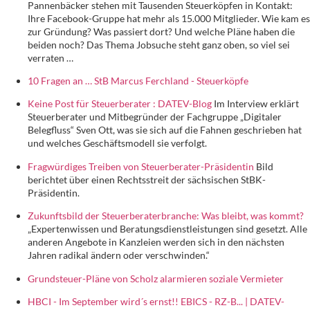
Pannenbäcker stehen mit Tausenden Steuerköpfen in Kontakt:
Ihre Facebook-Gruppe hat mehr als 15.000 Mitglieder. Wie kam es
zur Gründung? Was passiert dort? Und welche Pläne haben die
beiden noch? Das Thema Jobsuche steht ganz oben, so viel sei
verraten …
10 Fragen an … StB Marcus Ferchland - Steuerköpfe
Keine Post für Steuerberater : DATEV-Blog
Im Interview erklärt
Steuerberater und Mitbegründer der Fachgruppe „Digitaler
Belegfluss“ Sven Ott, was sie sich auf die Fahnen geschrieben hat
und welches Geschäftsmodell sie verfolgt.
Fragwürdiges Treiben von Steuerberater-Präsidentin
Bild
berichtet über einen Rechtsstreit der sächsischen StBK-
Präsidentin.
Zukunftsbild der Steuerberaterbranche: Was bleibt, was kommt?
„Expertenwissen und Beratungsdienstleistungen sind gesetzt. Alle
anderen Angebote in Kanzleien werden sich in den nächsten
Jahren radikal ändern oder verschwinden.“
Grundsteuer-Pläne von Scholz alarmieren soziale Vermieter
HBCI - Im September wird´s ernst!! EBICS - RZ-B... | DATEV-