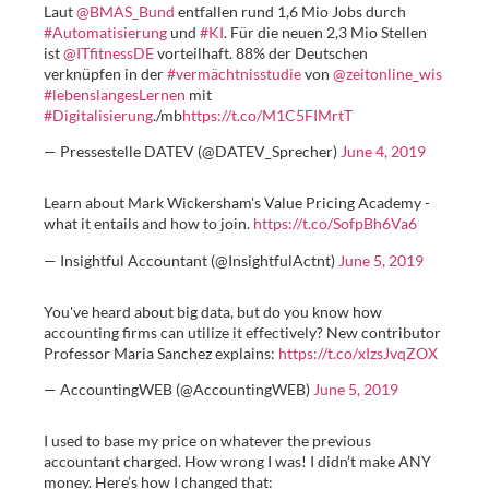
Laut
@BMAS_Bund
entfallen rund 1,6 Mio Jobs durch
#Automatisierung
und
#KI
. Für die neuen 2,3 Mio Stellen
ist
@ITfitnessDE
vorteilhaft. 88% der Deutschen
verknüpfen in der
#vermächtnisstudie
von
@zeitonline_wis
#lebenslangesLernen
mit
#Digitalisierung
./mb
https://t.co/M1C5FIMrtT
— Pressestelle DATEV (@DATEV_Sprecher)
June 4, 2019
Learn about Mark Wickersham's Value Pricing Academy -
what it entails and how to join.
https://t.co/SofpBh6Va6
— Insightful Accountant (@InsightfulActnt)
June 5, 2019
You've heard about big data, but do you know how
accounting firms can utilize it effectively? New contributor
Professor Maria Sanchez explains:
https://t.co/xIzsJvqZOX
— AccountingWEB (@AccountingWEB)
June 5, 2019
I used to base my price on whatever the previous
accountant charged. How wrong I was! I didn’t make ANY
money. Here’s how I changed that: