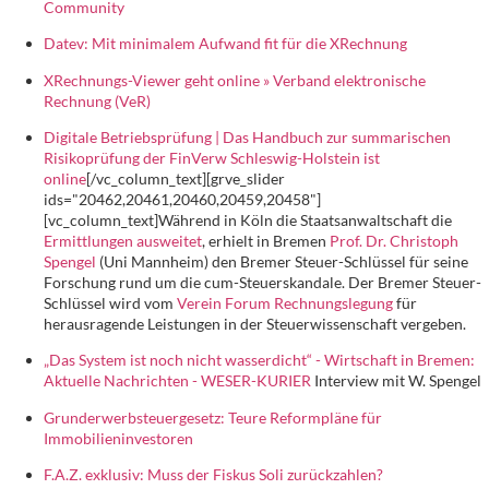
Community
Datev: Mit minimalem Aufwand fit für die XRechnung
XRechnungs-Viewer geht online » Verband elektronische
Rechnung (VeR)
Digitale Betriebsprüfung | Das Handbuch zur summarischen
Risikoprüfung der FinVerw Schleswig-Holstein ist
online
[/vc_column_text][grve_slider
ids="20462,20461,20460,20459,20458"]
[vc_column_text]Während in Köln die Staatsanwaltschaft die
Ermittlungen ausweitet
, erhielt in Bremen
Prof. Dr. Christoph
Spengel
(Uni Mannheim) den Bremer Steuer-Schlüssel für seine
Forschung rund um die cum-Steuerskandale. Der Bremer Steuer-
Schlüssel wird vom
Verein Forum Rechnungslegung
für
herausragende Leistungen in der Steuerwissenschaft vergeben.
„Das System ist noch nicht wasserdicht“ - Wirtschaft in Bremen:
Aktuelle Nachrichten - WESER-KURIER
Interview mit W. Spengel
Grunderwerbsteuergesetz: Teure Reformpläne für
Immobilieninvestoren
F.A.Z. exklusiv: Muss der Fiskus Soli zurückzahlen?