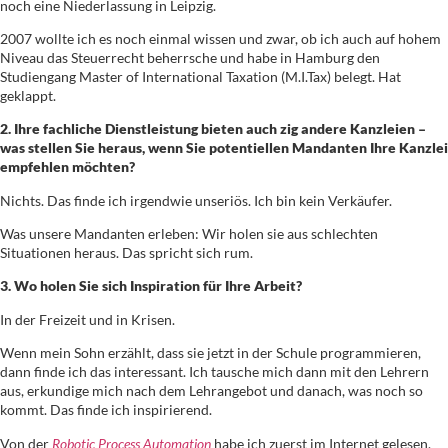
noch eine Niederlassung in Leipzig.
2007 wollte ich es noch einmal wissen und zwar, ob ich auch auf hohem
Niveau das Steuerrecht beherrsche und habe in Hamburg den
Studiengang Master of International Taxation (M.I.Tax) belegt. Hat
geklappt.
2. Ihre fachliche Dienstleistung bieten auch zig andere Kanzleien –
was stellen Sie heraus, wenn Sie potentiellen Mandanten Ihre Kanzlei
empfehlen möchten?
Nichts. Das finde ich irgendwie unseriös. Ich bin kein Verkäufer.
Was unsere Mandanten erleben: Wir holen sie aus schlechten
Situationen heraus. Das spricht sich rum.
3. Wo holen Sie sich Inspiration für Ihre Arbeit?
In der Freizeit und in Krisen.
Wenn mein Sohn erzählt, dass sie jetzt in der Schule programmieren,
dann finde ich das interessant. Ich tausche mich dann mit den Lehrern
aus, erkundige mich nach dem Lehrangebot und danach, was noch so
kommt. Das finde ich inspirierend.
Von der
Robotic Process Automation
habe ich zuerst im Internet gelesen.