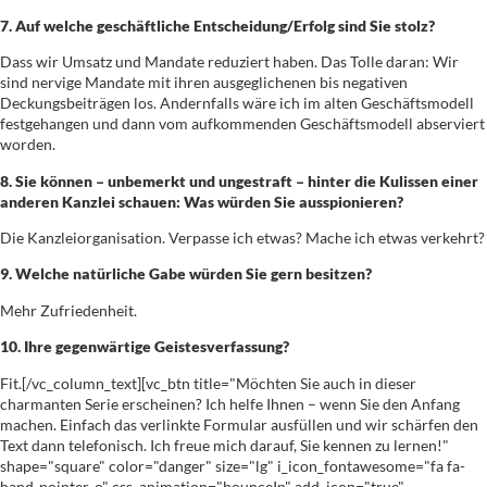
7. Auf welche geschäftliche Entscheidung/Erfolg sind Sie stolz?
Dass wir Umsatz und Mandate reduziert haben. Das Tolle daran: Wir
sind nervige Mandate mit ihren ausgeglichenen bis negativen
Deckungsbeiträgen los. Andernfalls wäre ich im alten Geschäftsmodell
festgehangen und dann vom aufkommenden Geschäftsmodell abserviert
worden.
8. Sie können – unbemerkt und ungestraft – hinter die Kulissen einer
anderen Kanzlei schauen: Was würden Sie ausspionieren?
Die Kanzleiorganisation. Verpasse ich etwas? Mache ich etwas verkehrt?
9. Welche natürliche Gabe würden Sie gern besitzen?
Mehr Zufriedenheit.
10. Ihre gegenwärtige Geistesverfassung?
Fit.[/vc_column_text][vc_btn title="Möchten Sie auch in dieser
charmanten Serie erscheinen? Ich helfe Ihnen – wenn Sie den Anfang
machen. Einfach das verlinkte Formular ausfüllen und wir schärfen den
Text dann telefonisch. Ich freue mich darauf, Sie kennen zu lernen!"
shape="square" color="danger" size="lg" i_icon_fontawesome="fa fa-
hand-pointer-o" css_animation="bounceIn" add_icon="true"