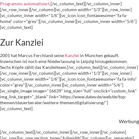
Programms automatisiert
.[/vc_column_text][/vc_column_inner]
[/vc_row_inner][/vc_column][vc_column width="1/3"][vc_row_inner]
[vc_column_inner width="1/6"][vc_icon icon_fontawesome="fa fa-
home" color="grey"][/vc_column_inner][vc_column_inner width="5/6"]
[vc_column_text]
Zur Kanzlei
2001 hat Marcus Ferchland seine
Kanzlei
in München gekauft.
Inzwischen ist noch eine Niederlassung in Leipzig hinzugekommen.
Sechs Köpfe zählt das Kanzleiteam.[/vc_column_text][/vc_column_inner]
[/vc_row_inner][/vc_column][vc_column width="1/3"][vc_row_inner]
[vc_column_inner width="1/6"][vc_icon icon_fontawesome="fa fa-info"
color="grey"][/vc_column_inner][vc_column_inner width="5/6"]
[vc_single_image image="16639" img_size="full" onclick="custom_link"
img_link_target="_blank" link="https://www.datev.de/web/de/top-
themen/steuerberater/weitere-themen/digitalisierung/"]
[vc_column_text]
Werbung
[/vc_column_text][/vc_column_inner][/vc_row_inner][/vc_column]
[/vc_row][vc_row section_type="fullwidth"][vc_column][vc_separator]