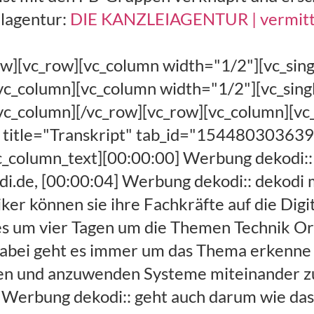
lagentur:
DIE KANZLEIAGENTUR | vermitt
lti Channel Online-Händler diese Software ermöglicht es den Online-Händlern, [00:02:28] Werbung dekodi:: monatlich mehrere hunderttausend Geschäftsvorfälle automatisch zu verarbeiten und vielleicht können Sie von diesem Wissen profitieren der Wahnsinn Praktiker keine Theoretiker sie wissen was in den Kanzler läuft, [00:02:40] Werbung dekodi:: und was funktioniert und sie kann auch die andere Seite des Schreibtisches also die Downline Händler besitzen halt dazwischen Schnittstelle Kelle für weitere Information. [00:02:47] Musik [00:03:07] Claas: Gut dann fangen wir an Kanzleifunk 96 hallo Anke. [00:03:10] Angela: Ja hallo Klaus grüß. [00:03:20] Angela: Ja ich verfolge die beiden ja mit höchsten Interesse bei ihrer Facebook-Gruppe die [00:03:25] Angela: ich werde jetzt gleich noch mal sagen schon zu knappe 15.000 beteiligte haben und da ist immer [00:03:32] Angela: so viel los in der Gruppe und ich finde es super spannend da am Mäuschen zu spät und wir wollen einfach mal wissen wie das läuft und wie so eine Gruppe gemeldet wird und wie man überhaupt auf die Idee kommt sich so was anzutun. [00:03:44] Claas: Genau okay weiß mal Florian und Susanne kurz die Chance am Hallo zu sagen Florian wir fangen jetzt mal ganz gleichberechtigt mit dir an weil es ist dein Baby sozusagen die Gruppe ne schreib doch mal wie wie kommst du zu dem Beruf und zu der Gruppe. [00:03:59] Florian Karbstein: Ja erstmal Hallo miteinander also zu dem Beruf erste Mal ich habe 2007 meine meine Ausbildung begonnen ganz klassisch. [00:04:08] Florian Karbstein: Ich dazu kam meine Zeitungsannonce ich habe meine Abitur gerade, [00:04:13] Florian Karbstein: in der Tasche gehabt und wollte was mit Wirtschaft machen BWL-Studium dafür hat aber meine Abiturnote nicht so ganz gereicht und dann hat man halt gesagt Herr macht man erstmal den klassischen Weg über die, [00:04:27] Florian Karbstein: über die Ausbildung und bin damit auch in die im Steuerbereich reingekommen weil ne interessante Stelle eben Ausbildungsstelle ist das Datum credit, [00:04:36] Florian Karbstein: ich bin dort auch schon fast zwölf Jahren jetzt in der Kanzlei und bin Damen Oftringen steuern da mitkommen. [00:04:45] Florian Karbstein: Und also die klassischen die ich gemacht Ausbildung dann nebenbei zwei Studiengänge Bachelor und Master die Steuer Bereich darunter den Bachelor bei der. [00:04:55] Florian Karbstein: In München und den Master dann in so einer Kooperation Ingolstadt Augsburg und dann habe ich 2017 meinen Steuerberater. [00:05:05] Florian Karbstein: Von der Zeit habe ich auch 2009 Ende 2009 warte ich habe jetzt noch mal genau nachschauen müssen das war der 8.10 November 2009 habe ich diese Gruppe, [00:05:17] Florian Karbstein: ich hatte bereits vorher schon so eine Art Gruppe bei Lokalisten falls du es noch was sagst du mir. [00:05:24] Florian Karbstein: Vorform dieser ganzen Geschichte da ich schon die Idee vorher Mittel entstanden. [00:05:30] Florian Karbstein: Mit einer Arbeitskollegin von mir auch Namens Susanne Susanne Basel heißt DTS auch Administrator der Crew, [00:05:38] Florian Karbstein: Hintergrund sage ich jetzt mal und mit der habe ich diese Gruppe jetzt auch hör auf Facebook damals und dann Facebook aufgeploppt, [00:05:47] Florian Karbstein: gegründet weil wir uns dachten Mensch das wäre doch toll wenn man sich über steuerliche Themen einfach einmal austauschen sind weil man hatte selber auch in der, [00:05:57] Florian Karbstein: gibt es immer gleich zum Ausbilden sagt weil man sich selber doof oder, [00:06:07] Florian Karbstein: wenn man will ja auch ein bisschen so auf eigentlich Schere und es gab eben sowas noch nicht zu einem Unikat, [00:06:15] Florian Karbstein: Vormund facebook hat es mal auf smarte Art und Weise so angerufen haben um damit gestartet. [00:06:22] Florian Karbstein: Und letztendlich habe ich nichts geglaubt dass wir jetzt bereits schon über 15.000 Mitglieder letztendlich dann nach 10 Jahren sind. [00:06:33] Claas: Okay Susanne von dir auch mal einen kurzen Einstieg also wir kennen uns auch über valtaxa wo wir uns engagiert haben und du betreibst neb