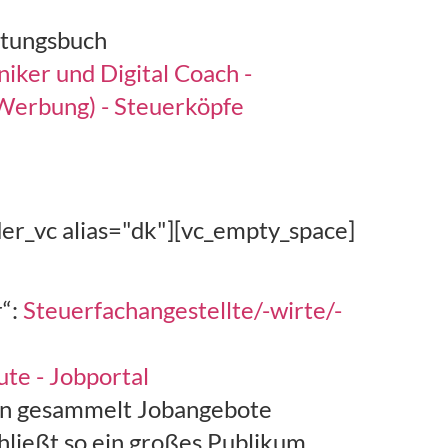
istungsbuch
iker und Digital Coach -
(Werbung) - Steuerköpfe
er_vc alias="dk"][vc_empty_space]
r“:
Steuerfachangestellte/-wirte/-
ute - Jobportal
den gesammelt Jobangebote
hließt so ein großes Publikum.