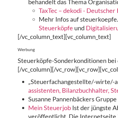
behandelt das Thema Organisati
TaxTec – dekodi - Deutscher
Mehr Infos auf steuerkoepfe
Steuerköpfe
und
Digitalisie
[/vc_column_text][vc_column_text]
Werbung
Steuerköpfe-Sonderkonditionen bei d
[/vc_column][/vc_row][vc_row][vc_co
„Steuerfachangestellte/-wirte/-a
assistenten, Bilanzbuchhalter, S
Susanne Pannenbäckers Gruppe „
Mein Steuerjob
Ist der jüngste
veröffentlicht. Die Internetseit