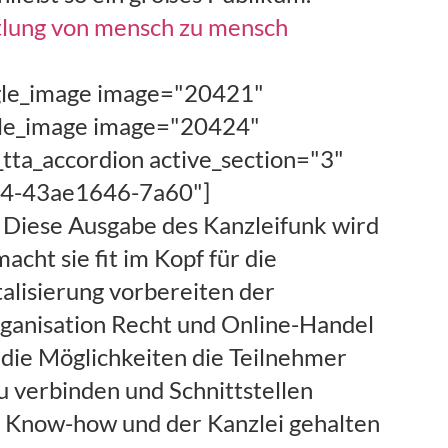
lung von mensch zu mensch
enher oder was heißt nebenher treibst hauptsächlich die Personalagentur Kanzlei Agentur München. [00:06:48] Susanne Pannenbäcker: Genau genau. [00:06:50] Claas: Wie bist du dazu gestoßen zu dieser. [00:06:55] Susanne Pannenbäcker: Zu der Facebook-Gruppe bin ich gestoßen natürlich über den über den Florian Karbstein wir haben uns. [00:07:02] Susanne Pannenbäcker: Ich glaube sofort 6 Jahren tatsächlich auch über diese Gruppe kennengelernt, [00:07:09] Susanne Pannenbäcker: haben dann viel miteinander geschrieben haben uns ausgetauscht zu personalrelevanten Themen im Bereich der Steuerberatung und ja auf diesem Austausch ist dann irgendwann eine Freundschaft und letztlich jetzt auch eine Zusammenarbeit entstanden. [00:07:23] Claas: Lokalisten ich glaube da war ich nie angemeldet. [00:07:28] Angela: StudiVZ. [00:07:31] Claas: Da muss ich auch dran denken oder wer-kennt-wen. [00:07:35] Florian Karbstein: Bestimmte die Vorreiter. [00:07:37] Claas: Florian hat du hast es eben schon angedeutet in Antwort es war so auch eine Recherche Möglichkeit für dich damit man nicht irgendwie so ganz unbeleckt sich in der Kanzlei präsentieren müssen [00:07:46] Claas: schreib mal ein bisschen vor recherchieren kann hat sich dieser fachliche Fokus der Gruppe bis heute erhalten oder hat sich das ein bisschen geändert. [00:07:53] Florian Karbstein: Grundsätzlich hat sich die erfassen Sie Focus schon erhalten dass sie die fachlichen Fragen sind immer noch Hauptbestandteil der Gruppe, [00:08:02] Florian Karbstein: ich sage mal Vati fragen muss ein bisschen differenzieren geht da auch darum nicht nur fachliches auszutauschen sondern auch welche Aufstieg, [00:08:13] Florian Karbstein: Kiten Gips oder Elite Weiterbildungsmöglichkeiten oder bis hin wie viel verdienen oder wie kann ich eigentlich verdient auch immer häufiger Frage oder also auch so, [00:08:24] Florian Karbstein: diese Möglichkeiten daher Hilfestellungen zu geben aber es hat sich natürlich auch ein bissl dahingehend geändert das natürlich auch, [00:08:31] Florian Karbstein: über die Gruppe für sich entdeckt haben in Form von Stellenangeboten oder auch andere Unternehmen die halt Dienstleistungen oder Produkte anbieten, [00:08:41] Florian Karbstein: Erdbeer oder sowas im Bereich der Steuerberatung bis hin zu großen Unternehmen wird am Montag ist dann natürlich noch mal, [00:08:56] Florian Karbstein: genau zu sein schmal handzuhaben damit es ni