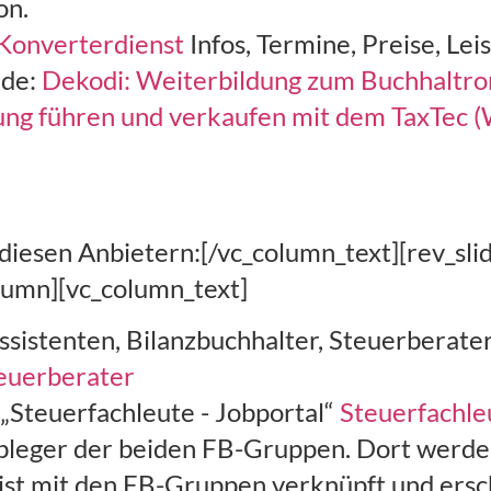
on.
 Konverterdienst
Infos, Termine, Preise, Le
.de:
Dekodi: Weiterbildung zum Buchhaltron
rung führen und verkaufen mit dem TaxTec 
iesen Anbietern:[/vc_column_text][rev_slid
lumn][vc_column_text]
ssistenten, Bilanzbuchhalter, Steuerberate
teuerberater
Steuerfachleute - Jobportal“
Steuerfachle
 Ableger der beiden FB-Gruppen. Dort wer
e ist mit den FB-Gruppen verknüpft und ersc