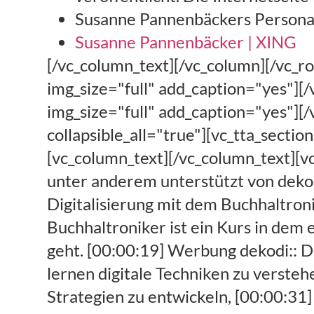
Susanne Pannenbäckers Persona
Susanne Pannenbäcker | XING
[/vc_column_text][/vc_column][/vc_row][vc_row][vc_column width="1/2"][vc_single_image image="20421" img_size="full" add_caption="yes"][/vc_column][vc_column width="1/2"][vc_single_image image="20424" img_size="full" add_caption="yes"][/vc_column][/vc_row][vc_row][vc_column][vc_tta_accordion active_section="3" collapsible_all="true"][vc_tta_section title="Transkript" tab_id="1544803036394-43ae1646-7a60"][vc_column_text][/vc_column_text][vc_column_text][00:00:00] Werbung dekodi:: Diese Ausgabe des Kanzleifunk wird unter anderem unterstützt von dekodi.de, [00:00:04] Werbung dekodi:: dekodi macht sie fit im Kopf für die Digitalisierung mit dem Buchhaltroniker können sie ihre Fachkräfte auf die Digitalisierung vorbereiten der Buchhaltroniker ist ein Kurs in dem es um vier Tagen um die Themen Technik Organisation Recht und Online-Handel geht. [00:00:19] Werbung dekodi:: Dabei geht es immer um das Thema erkenne die Möglichkeiten die Teilnehmer lernen digitale Techniken zu verstehen und anzuwenden Systeme miteinander zu verbinden und Schnittstellen Strategien zu entwickeln, [00:00:31] Werbung dekodi:: geht auch darum wie das Know-how und der Kanzlei gehalten werden kann welche Infrastruktur man in der Kanzlei dafür braucht um dieses Wissen dort zu halten und auch täglich anwenden zu können, [00:00:41] Werbung dekodi:: und für die Führungskräfte in den Kanzleien hat dekodi einen weiteren Lehrgang entwickelt einen zweitägigen Lehrgang zum textech dabei geht es um die Themen Digitalisierung verkaufen und Digitalisierung führen, [00:00:52] Werbung dekodi:: da geht es dann um die Führungsaufgaben bei der Digitalisierung, [00:00:56] Werbung dekodi:: Einführung in der Kanzlei wie geht man mit organisations Widerständen um welchen Anspruch formuliert man eigentlich an die eigenen Mitarbeiter und Mitarbeiterinnen und wie setzt man ihn durch wie kommt man vielleicht sogar zu einem Kulturwandel, [00:01:10] Werbung dekodi:: und natürlich auch nach außen gerichtet, [00:01:12] Werbung dekodi:: welches und noch ein Modell kommt eigentlich noch in Frage in Zeiten der Digitalisierung wie verkauft man das welche Alleinstellungsmerkmale stellt man heraus und wie meistert man die anstehenden Preisverhandlung, [00:01:23] Werbung dekodi:: also die typischen Führungsaufgaben in einer Steuerberatungskanzlei neu definiert neu strukturiert für die Zeiten der Digitalisierung, [00:01:32] Werbung dekodi:: wenn Sie sich für diese Kurse interessieren dann finden Sie auf G kodi.de weitere Informationen dazu natürlich auch in den schornau. [00:01:40] Werbung dekodi:: Dann ist der Lehrgang wird im September in Düsseldorf sein und es gibt noch einige wenige Plätze, [00:01:46] Werbung dekodi:: und falls sie erleben möchten was dort so besprochen verhandelt und diskutiert wird dann kann ich Ihnen einen Podcast empfehlen und zwar hatten wir vor ein paar Wochen einen Teil davon als Podcast Folge gesendet, [00:01:58] Werbung dekodi:: da kann sie Stefan kaumeier erleben zum Thema Organisation der Digitalisierung also doch mal rein dann bekommen sie einen guten Eindruck davon was sie dort erwartet, [00:02:07] Werbung dekodi:: falls Sie sich überlegen warum soll ich ausgerechnet zu dick wo die gehen zu diesem Thema dann bedenken Sie vielleicht noch mal folgendes Deko die stell Software her die sind Experten für Schnittstellen, [00:02:16] Werbung dekodi:: das heißt für den Informationsfluss in die Kanzlei und auch wieder hinaus und Nexus bietet dekodi eine Software für Mu