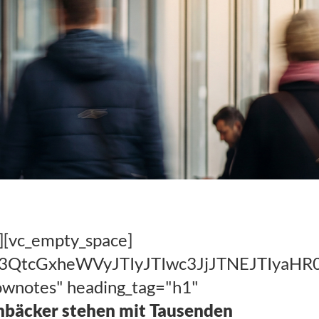
][vc_empty_space]
hc3QtcGxheWVyJTIyJTIwc3JjJTNEJTIy
hownotes" heading_tag="h1"
nbäcker stehen mit Tausenden