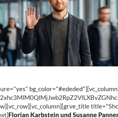
ok – mit Susanne
orian Karbstein
ture="yes" bg_color="#ededed"][vc_column
wY2xhc3MlM0QlMjJwb2RpZ2VlLXBvZGN
w][vc_row][vc_column][grve_title title="S
xt]
Florian Karbstein und Susanne Panne