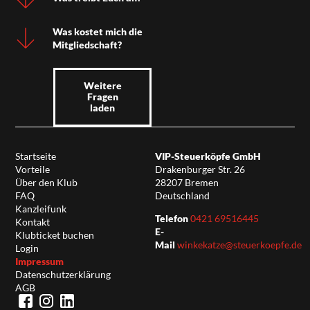
Was kostet mich die
Mitgliedschaft?
Weitere
Fragen
laden
Startseite
VIP-Steuerköpfe GmbH
Vorteile
Drakenburger Str. 26
Über den Klub
28207 Bremen
FAQ
Deutschland
Kanzleifunk
Telefon
0421 69516445
Kontakt
E-
Klubticket buchen
Mail
winkekatze@steuerkoepfe.de
Login
Impressum
Datenschutzerklärung
AGB