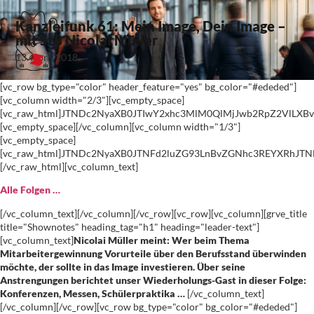
Kanzleifunk 61: Mein Image, Dein Image –
mit StB Nicolai Müller
13. April 2018
[vc_row bg_type="color" header_feature="yes" bg_color="#ededed"]
[vc_column width="2/3"][vc_empty_space]
[vc_raw_html]JTNDc2NyaXB0JTIwY2xhc3MlM0QlMjJwb2RpZ2VlLX
[vc_empty_space][/vc_column][vc_column width="1/3"]
[vc_empty_space]
[vc_raw_html]JTNDc2NyaXB0JTNFd2luZG93LnBvZGNhc3REYXRhJ
[/vc_raw_html][vc_column_text]
Alle Folgen …
[/vc_column_text][/vc_column][/vc_row][vc_row][vc_column][grve_title
title="Shownotes" heading_tag="h1" heading="leader-text"]
[vc_column_text]
Nicolai Müller meint: Wer beim Thema
Mitarbeitergewinnung Vorurteile über den Berufsstand überwinden
möchte, der sollte in das Image investieren. Über seine
Anstrengungen berichtet unser Wiederholungs-Gast in dieser Folge:
Konferenzen, Messen, Schülerpraktika …
[/vc_column_text]
[/vc_column][/vc_row][vc_row bg_type="color" bg_color="#ededed"]