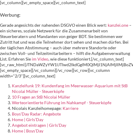
[vc_column][vc_empty_space][vc_column_text]
Werbung:
Gerade angesichts der nahenden DSGVO einen Blick wert:
kanzlei.one
–
ein sicheres, soziale Netzwerk für die Zusammenarbeit von
Steuerberatern und Mandanten von geiger BDT. Sie bestimmen wer
Zutritt hat und was die Teilnehmer dort sehen und machen dürfen. Bei
der täglichen Abstimmung – auch über mehrere Standorte oder
zwischen Voll- und Teilzeitmitarbeitern – hilft die Aufgabenverwaltung
List. Erfahren Sie
im Video
, wie diese funktioniert.[/vc_column_text]
[vc_raw_html]JTNDaWZyYW1lJTIwd2lkdGglM0QlMjI1NjAlMjIlMj
[vc_empty_space][/vc_column][/vc_row][vc_row][vc_column
width="2/3"][vc_column_text]
Kanzleifunk 19: Kundenfang im Meerwasser-Aquarium mit StB
Nicolai Müller - Steuerköpfe
10 Fragen an StB Nicolai Müller
Werteorientierte Führung im Nahkampf - Steuerköpfe
Nicolais Kanzleihomepage:
Karriere
Boys’Day Radar: Angebote
Home | Girls’Day
Angebot eintragen | Girls’Day
Home | Boys’Day