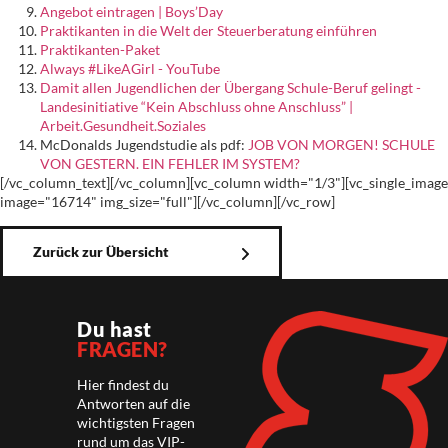
Angebot eintragen | Boys’Day
Praktikanten in die Welt der Steuerberatung einführen
Praktikanten-Paket
Always #LikeAGirl - YouTube
Damit allen Jugendlichen der Übergang Schule-Beruf gelingt -
Landesinitiative “Kein Abschluss ohne Anschluss” |
Arbeit.Gesundheit.Soziales
McDonalds Jugendstudie als pdf:
JOB VON MORGEN! SCHULE
VON GESTERN. EIN FEHLER IM SYSTEM?
[/vc_column_text][/vc_column][vc_column width="1/3"][vc_single_image
image="16714" img_size="full"][/vc_column][/vc_row]
Zurück zur Übersicht
Du hast
FRAGEN?
Hier findest du
Antworten auf die
wichtigsten Fragen
rund um das VIP-