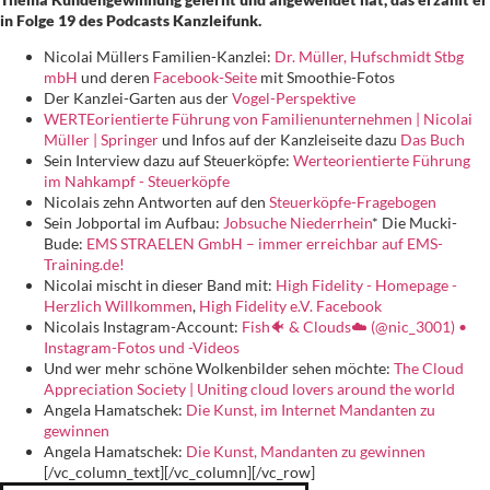
in Folge 19 des Podcasts Kanzleifunk.
Nicolai Müllers Familien-Kanzlei:
Dr. Müller, Hufschmidt Stbg
mbH
und deren
Facebook-Seite
mit Smoothie-Fotos
Der Kanzlei-Garten aus der
Vogel-Perspektive
WERTEorientierte Führung von Familienunternehmen | Nicolai
Müller | Springer
und Infos auf der Kanzleiseite dazu
Das Buch
Sein Interview dazu auf Steuerköpfe:
Werteorientierte Führung
im Nahkampf - Steuerköpfe
Nicolais zehn Antworten auf den
Steuerköpfe-Fragebogen
Sein Jobportal im Aufbau:
Jobsuche Niederrhein
* Die Mucki-
Bude:
EMS STRAELEN GmbH – immer erreichbar auf EMS-
Training.de!
Nicolai mischt in dieser Band mit:
High Fidelity - Homepage -
Herzlich Willkommen
,
High Fidelity e.V. Facebook
Nicolais Instagram-Account:
Fish🐠 & Clouds☁️ (@nic_3001) •
Instagram-Fotos und -Videos
Und wer mehr schöne Wolkenbilder sehen möchte:
The Cloud
Appreciation Society | Uniting cloud lovers around the world
Angela Hamatschek:
Die Kunst, im Internet Mandanten zu
gewinnen
Angela Hamatschek:
Die Kunst, Mandanten zu gewinnen
[/vc_column_text][/vc_column][/vc_row]