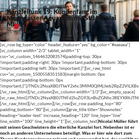
Kanzleifunk 19: Kundenfang im
Meerwasser-Aquarium mit StB Nicolai
Müller
01. Juli 2016
[vc_row bg_type="color" header_feature="yes" bg_color="#eaeaea"]
[vc_column width="2/3" tablet_width="1"
css=".vc_custom_1464632083574{padding-top: 30px
!important;padding-right: 30px !important;padding-bottom: 30px
!important;padding-left: 30px !important;}"][vc_raw_html
css=".vc_custom_1500558351583{margin-bottom: 0px
!important;padding-bottom: 0px
!important;}"]JTNDc2NyaXB0JTIwY2xhc3MlM0QlMjJwb2RpZ2VlL
[/vc_raw_html][/vc_column][vc_column width="1/3"][vc_empty_space]
[vc_raw_html]JTNDc2NyaXB0JTNFd2luZG93LnBvZGNhc3REYXRhJ
[/vc_raw_html][/vc_column][/vc_row][vc_row padding_top="80"
padding_bottom="80"][vc_column][grve_title title="Shownotes"
heading="leader-text" increase_heading="120" line_type="line"
line_width="100" line_height="1"][vc_column_text]
Nicolai Müller führt
mit seinen Geschwistern die elterliche Kanzlei fort. Nebenher ist er
noch an anderen Unternehmen beteiligt. Was er hier wie dort zum
Thema Kundengewinnung gelernt und angewendet hat, das erzählt er