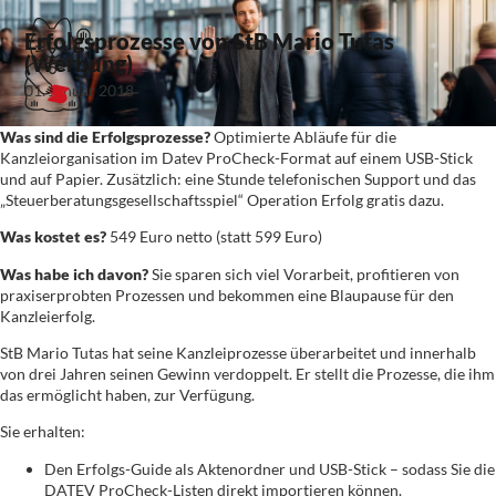
Erfolgsprozesse von StB Mario Tutas
(Werbung)
01. Januar 2018
Was sind die Erfolgsprozesse?
Optimierte Abläufe für die
Kanzleiorganisation im Datev ProCheck-Format auf einem USB-Stick
und auf Papier. Zusätzlich: eine Stunde telefonischen Support und das
„Steuerberatungsgesellschaftsspiel“ Operation Erfolg gratis dazu.
Was kostet es?
549 Euro netto (statt 599 Euro)
Was habe ich davon?
Sie sparen sich viel Vorarbeit, profitieren von
praxiserprobten Prozessen und bekommen eine Blaupause für den
Kanzleierfolg.
StB Mario Tutas hat seine Kanzleiprozesse überarbeitet und innerhalb
von drei Jahren seinen Gewinn verdoppelt. Er stellt die Prozesse, die ihm
das ermöglicht haben, zur Verfügung.
Sie erhalten:
Den Erfolgs-Guide als Aktenordner und USB-Stick – sodass Sie die
DATEV ProCheck-Listen direkt importieren können.