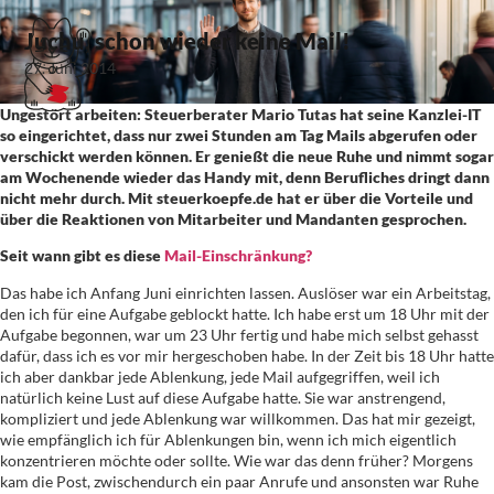
Juchu, schon wieder keine Mail!
27. Juni 2014
Ungestört arbeiten: Steuerberater Mario Tutas hat seine Kanzlei-IT
so eingerichtet, dass nur zwei Stunden am Tag Mails abgerufen oder
verschickt werden können. Er genießt die neue Ruhe und nimmt sogar
am Wochenende wieder das Handy mit, denn Berufliches dringt dann
nicht mehr durch. Mit steuerkoepfe.de hat er über die Vorteile und
über die Reaktionen von Mitarbeiter und Mandanten gesprochen.
Seit wann gibt es diese
Mail-Einschränkung?
Das habe ich Anfang Juni einrichten lassen. Auslöser war ein Arbeitstag,
den ich für eine Aufgabe geblockt hatte. Ich habe erst um 18 Uhr mit der
Aufgabe begonnen, war um 23 Uhr fertig und habe mich selbst gehasst
dafür, dass ich es vor mir hergeschoben habe. In der Zeit bis 18 Uhr hatte
ich aber dankbar jede Ablenkung, jede Mail aufgegriffen, weil ich
natürlich keine Lust auf diese Aufgabe hatte. Sie war anstrengend,
kompliziert und jede Ablenkung war willkommen. Das hat mir gezeigt,
wie empfänglich ich für Ablenkungen bin, wenn ich mich eigentlich
konzentrieren möchte oder sollte. Wie war das denn früher? Morgens
kam die Post, zwischendurch ein paar Anrufe und ansonsten war Ruhe