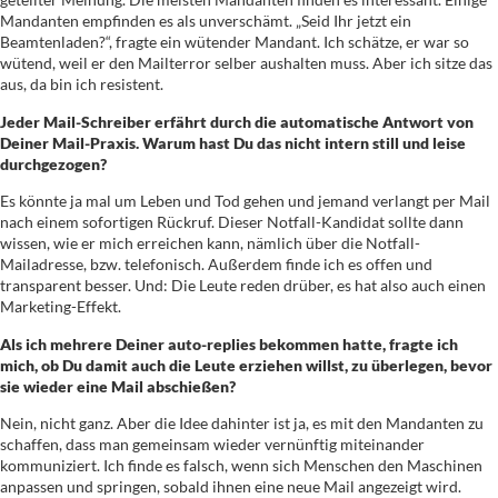
Mandanten empfinden es als unverschämt. „Seid Ihr jetzt ein
Beamtenladen?“, fragte ein wütender Mandant. Ich schätze, er war so
wütend, weil er den Mailterror selber aushalten muss. Aber ich sitze das
aus, da bin ich resistent.
Jeder Mail-Schreiber erfährt durch die automatische Antwort von
Deiner Mail-Praxis. Warum hast Du das nicht intern still und leise
durchgezogen?
Es könnte ja mal um Leben und Tod gehen und jemand verlangt per Mail
nach einem sofortigen Rückruf. Dieser Notfall-Kandidat sollte dann
wissen, wie er mich erreichen kann, nämlich über die Notfall-
Mailadresse, bzw. telefonisch. Außerdem finde ich es offen und
transparent besser. Und: Die Leute reden drüber, es hat also auch einen
Marketing-Effekt.
Als ich mehrere Deiner auto-replies bekommen hatte, fragte ich
mich, ob Du damit auch die Leute erziehen willst, zu überlegen, bevor
sie wieder eine Mail abschießen?
Nein, nicht ganz. Aber die Idee dahinter ist ja, es mit den Mandanten zu
schaffen, dass man gemeinsam wieder vernünftig miteinander
kommuniziert. Ich finde es falsch, wenn sich Menschen den Maschinen
anpassen und springen, sobald ihnen eine neue Mail angezeigt wird.