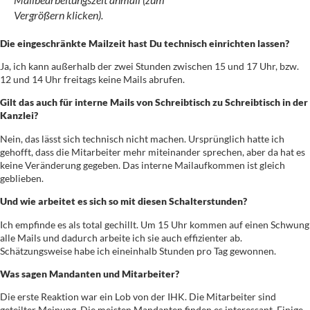
Vergrößern klicken).
Die eingeschränkte Mailzeit hast Du technisch einrichten lassen?
Ja, ich kann außerhalb der zwei Stunden zwischen 15 und 17 Uhr, bzw.
12 und 14 Uhr freitags keine Mails abrufen.
Gilt das auch für interne Mails von Schreibtisch zu Schreibtisch in der
Kanzlei?
Nein, das lässt sich technisch nicht machen. Ursprünglich hatte ich
gehofft, dass die Mitarbeiter mehr miteinander sprechen, aber da hat es
keine Veränderung gegeben. Das interne Mailaufkommen ist gleich
geblieben.
Und wie arbeitet es sich so mit diesen Schalterstunden?
Ich empfinde es als total gechillt. Um 15 Uhr kommen auf einen Schwung
alle Mails und dadurch arbeite ich sie auch effizienter ab.
Schätzungsweise habe ich eineinhalb Stunden pro Tag gewonnen.
Was sagen Mandanten und Mitarbeiter?
Die erste Reaktion war ein Lob von der IHK. Die Mitarbeiter sind
geteilter Meinung. Die meisten Mandanten finden es interessant. Einige