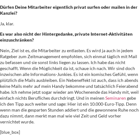
Dürfen Deine Mitarbeiter eigentlich privat surfen oder mailen in der
Kanzlei?
Ja, klar.
Es war also nicht der Hintergedanke, private Internet-Aktivitäten
einzuschränken?
Nein, Ziel ist es, die Mitarbeiter zu entlasten. Es wird ja auch in jedem
Ratgeber zum Zeitmanagement empfohlen, sich einmal täglich mit Mail
zu befassen und sie sonst links liegen zu lassen. Ich habe das nicht
geschafft. Wenn die Möglichkeit da ist, schaue ich nach. Wir sind doch
inzwischen alle Informations-Junkies. Es ist ein komisches Gefühl, wenn
plötzlich die Mails ausbleiben. Ein Nebeneffekt ist auch, dass ich abends
keine Mails mehr auf mein Handy bekomme und tatsächlich Feierabend
habe. Ich nehme jetzt sogar wieder am Wochenende das Handy mit, weil
einfach nichts Berufliches durchdringt. Und in meinen
Seminaren
gebe
ich den Tipp auch weiter und sage: Hier ist ein 10.000-Euro-Tipp. Denn
wenn man die gesparten Stunden addiert und die gewonnene Ruhe noch
dazu nimmt, dann merkt man mal wie viel Zeit und Geld vorher
vernichtet wurde.
[blue_box]