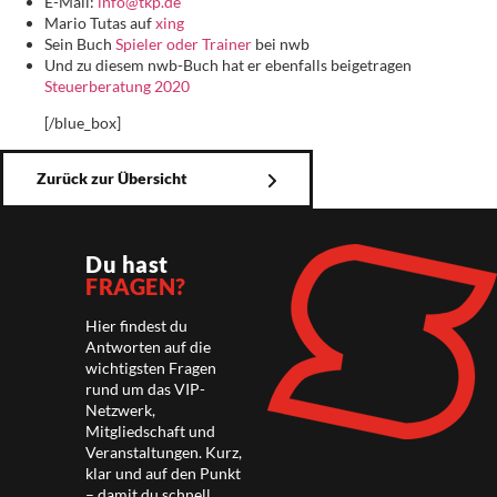
E-Mail:
info@tkp.de
Mario Tutas auf
xing
Sein Buch
Spieler oder Trainer
bei nwb
Und zu diesem nwb-Buch hat er ebenfalls beigetragen
Steuerberatung 2020
[/blue_box]
Zurück zur Übersicht
Du hast
FRAGEN?
Hier findest du
Antworten auf die
wichtigsten Fragen
rund um das VIP-
Netzwerk,
Mitgliedschaft und
Veranstaltungen. Kurz,
klar und auf den Punkt
– damit du schnell