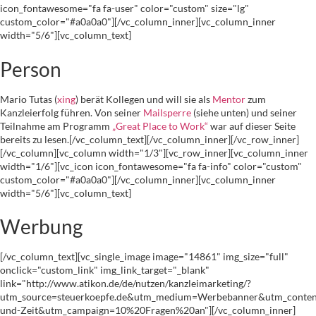
icon_fontawesome="fa fa-user" color="custom" size="lg"
custom_color="#a0a0a0"][/vc_column_inner][vc_column_inner
width="5/6"][vc_column_text]
Person
Mario Tutas (
xing
) berät Kollegen und will sie als
Mentor
zum
Kanzleierfolg führen. Von seiner
Mailsperre
(siehe unten) und seiner
Teilnahme am Programm
„Great Place to Work“
war auf dieser Seite
bereits zu lesen.[/vc_column_text][/vc_column_inner][/vc_row_inner]
[/vc_column][vc_column width="1/3"][vc_row_inner][vc_column_inner
width="1/6"][vc_icon icon_fontawesome="fa fa-info" color="custom"
custom_color="#a0a0a0"][/vc_column_inner][vc_column_inner
width="5/6"][vc_column_text]
Werbung
[/vc_column_text][vc_single_image image="14861" img_size="full"
onclick="custom_link" img_link_target="_blank"
link="http://www.atikon.de/de/nutzen/kanzleimarketing/?
utm_source=steuerkoepfe.de&utm_medium=Werbebanner&utm_conten
und-Zeit&utm_campaign=10%20Fragen%20an"][/vc_column_inner]