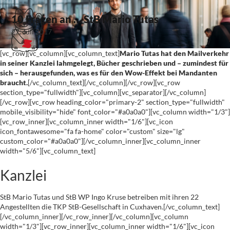
10 Fragen an … StB Mario Tutas
27. Juli 2017
[vc_row][vc_column][vc_column_text]
Mario Tutas hat den Mailverkehr
in seiner Kanzlei lahmgelegt, Bücher geschrieben und – zumindest für
sich – herausgefunden, was es für den Wow-Effekt bei Mandanten
braucht.
[/vc_column_text][/vc_column][/vc_row][vc_row
section_type="fullwidth"][vc_column][vc_separator][/vc_column]
[/vc_row][vc_row heading_color="primary-2" section_type="fullwidth"
mobile_visibility="hide" font_color="#a0a0a0"][vc_column width="1/3"]
[vc_row_inner][vc_column_inner width="1/6"][vc_icon
icon_fontawesome="fa fa-home" color="custom" size="lg"
custom_color="#a0a0a0"][/vc_column_inner][vc_column_inner
width="5/6"][vc_column_text]
Kanzlei
StB Mario Tutas und StB WP Ingo Kruse betreiben mit ihren 22
Angestellten die TKP StB-Gesellschaft in Cuxhaven.[/vc_column_text]
[/vc_column_inner][/vc_row_inner][/vc_column][vc_column
width="1/3"][vc_row_inner][vc_column_inner width="1/6"][vc_icon