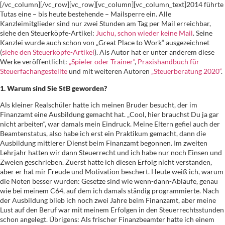
[/vc_column][/vc_row][vc_row][vc_column][vc_column_text]2014 führte
Tutas eine – bis heute bestehende – Mailsperre ein. Alle
Kanzleimitglieder sind nur zwei Stunden am Tag per Mail erreichbar,
siehe den Steuerköpfe-Artikel:
Juchu, schon wieder keine Mail
. Seine
Kanzlei wurde auch schon von „Great Place to Work“ ausgezeichnet
(
siehe den Steuerköpfe-Artikel
). Als Autor hat er unter anderem diese
Werke veröffentlicht:
„Spieler oder Trainer“
,
Praxishandbuch für
Steuerfachangestellte
und mit weiteren Autoren
„Steuerberatung 2020“
.
1. Warum sind Sie StB geworden?
Als kleiner Realschüler hatte ich meinen Bruder besucht, der im
Finanzamt eine Ausbildung gemacht hat. „Cool, hier brauchst Du ja gar
nicht arbeiten“, war damals mein Eindruck. Meine Eltern gefiel auch der
Beamtenstatus, also habe ich erst ein Praktikum gemacht, dann die
Ausbildung mittlerer Dienst beim Finanzamt begonnen. Im zweiten
Lehrjahr hatten wir dann Steuerrecht und ich habe nur noch Einsen und
Zweien geschrieben. Zuerst hatte ich diesen Erfolg nicht verstanden,
aber er hat mir Freude und Motivation beschert. Heute weiß ich, warum
die Noten besser wurden: Gesetze sind wie wenn-dann-Abläufe, genau
wie bei meinem C64, auf dem ich damals ständig programmierte. Nach
der Ausbildung blieb ich noch zwei Jahre beim Finanzamt, aber meine
Lust auf den Beruf war mit meinem Erfolgen in den Steuerrechtsstunden
schon angelegt. Übrigens: Als frischer Finanzbeamter hatte ich einem