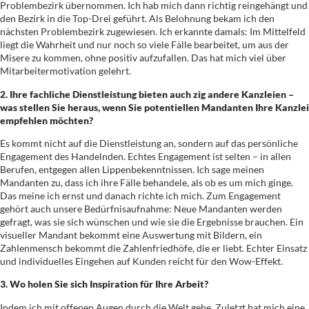
Problembezirk übernommen. Ich hab mich dann richtig reingehängt und
den Bezirk in die Top-Drei geführt. Als Belohnung bekam ich den
nächsten Problembezirk zugewiesen. Ich erkannte damals: Im Mittelfeld
liegt die Wahrheit und nur noch so viele Fälle bearbeitet, um aus der
Misere zu kommen, ohne positiv aufzufallen. Das hat mich viel über
Mitarbeitermotivation gelehrt.
2. Ihre fachliche Dienstleistung bieten auch zig andere Kanzleien –
was stellen Sie heraus, wenn Sie potentiellen Mandanten Ihre Kanzlei
empfehlen möchten?
Es kommt nicht auf die Dienstleistung an, sondern auf das persönliche
Engagement des Handelnden. Echtes Engagement ist selten – in allen
Berufen, entgegen allen Lippenbekenntnissen. Ich sage meinen
Mandanten zu, dass ich ihre Fälle behandele, als ob es um mich ginge.
Das meine ich ernst und danach richte ich mich. Zum Engagement
gehört auch unsere Bedürfnisaufnahme: Neue Mandanten werden
gefragt, was sie sich wünschen und wie sie die Ergebnisse brauchen. Ein
visueller Mandant bekommt eine Auswertung mit Bildern, ein
Zahlenmensch bekommt die Zahlenfriedhöfe, die er liebt. Echter Einsatz
und individuelles Eingehen auf Kunden reicht für den Wow-Effekt.
3. Wo holen Sie sich Inspiration für Ihre Arbeit?
Indem ich mit offenen Augen durch die Welt gehe. Zuletzt hat mich eine