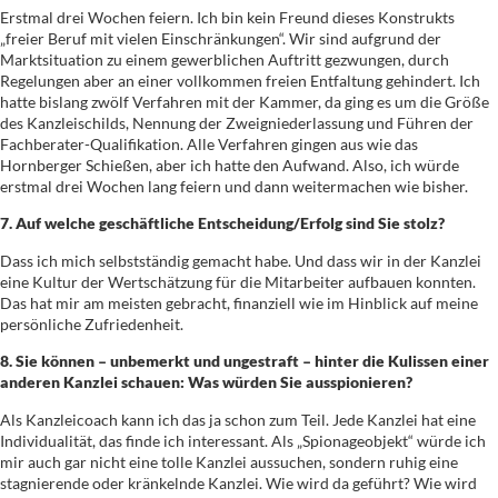
Erstmal drei Wochen feiern. Ich bin kein Freund dieses Konstrukts
„freier Beruf mit vielen Einschränkungen“. Wir sind aufgrund der
Marktsituation zu einem gewerblichen Auftritt gezwungen, durch
Regelungen aber an einer vollkommen freien Entfaltung gehindert. Ich
hatte bislang zwölf Verfahren mit der Kammer, da ging es um die Größe
des Kanzleischilds, Nennung der Zweigniederlassung und Führen der
Fachberater-Qualifikation. Alle Verfahren gingen aus wie das
Hornberger Schießen, aber ich hatte den Aufwand. Also, ich würde
erstmal drei Wochen lang feiern und dann weitermachen wie bisher.
7. Auf welche geschäftliche Entscheidung/Erfolg sind Sie stolz?
Dass ich mich selbstständig gemacht habe. Und dass wir in der Kanzlei
eine Kultur der Wertschätzung für die Mitarbeiter aufbauen konnten.
Das hat mir am meisten gebracht, finanziell wie im Hinblick auf meine
persönliche Zufriedenheit.
8. Sie können – unbemerkt und ungestraft – hinter die Kulissen einer
anderen Kanzlei schauen: Was würden Sie ausspionieren?
Als Kanzleicoach kann ich das ja schon zum Teil. Jede Kanzlei hat eine
Individualität, das finde ich interessant. Als „Spionageobjekt“ würde ich
mir auch gar nicht eine tolle Kanzlei aussuchen, sondern ruhig eine
stagnierende oder kränkelnde Kanzlei. Wie wird da geführt? Wie wird