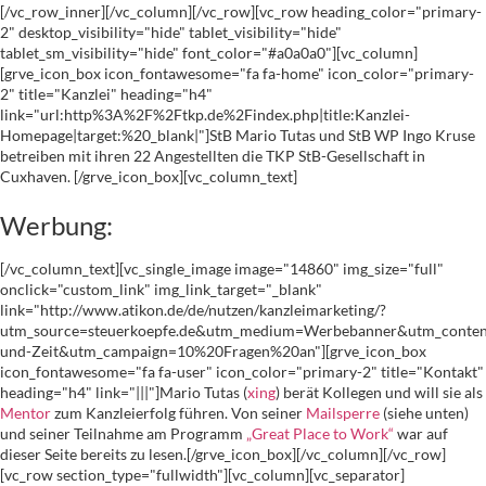
[/vc_row_inner][/vc_column][/vc_row][vc_row heading_color="primary-
2" desktop_visibility="hide" tablet_visibility="hide"
tablet_sm_visibility="hide" font_color="#a0a0a0"][vc_column]
[grve_icon_box icon_fontawesome="fa fa-home" icon_color="primary-
2" title="Kanzlei" heading="h4"
link="url:http%3A%2F%2Ftkp.de%2Findex.php|title:Kanzlei-
Homepage|target:%20_blank|"]StB Mario Tutas und StB WP Ingo Kruse
betreiben mit ihren 22 Angestellten die TKP StB-Gesellschaft in
Cuxhaven. [/grve_icon_box][vc_column_text]
Werbung:
[/vc_column_text][vc_single_image image="14860" img_size="full"
onclick="custom_link" img_link_target="_blank"
link="http://www.atikon.de/de/nutzen/kanzleimarketing/?
utm_source=steuerkoepfe.de&utm_medium=Werbebanner&utm_conten
und-Zeit&utm_campaign=10%20Fragen%20an"][grve_icon_box
icon_fontawesome="fa fa-user" icon_color="primary-2" title="Kontakt"
heading="h4" link="|||"]Mario Tutas (
xing
) berät Kollegen und will sie als
Mentor
zum Kanzleierfolg führen. Von seiner
Mailsperre
(siehe unten)
und seiner Teilnahme am Programm
„Great Place to Work“
war auf
dieser Seite bereits zu lesen.[/grve_icon_box][/vc_column][/vc_row]
[vc_row section_type="fullwidth"][vc_column][vc_separator]