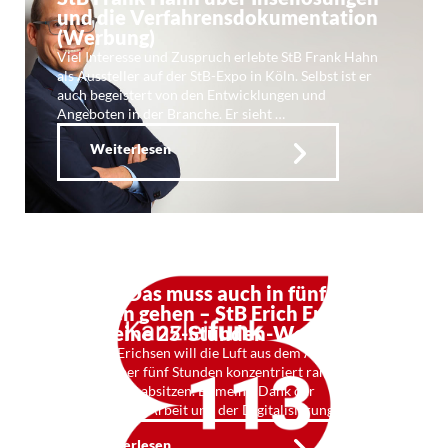
und die Verfahrensdokumentation
(Werbung)
Viel Interesse und Zuspruch erlebte StB Frank Hahn
als Aussteller auf der StB-Expo in Köln. Selbst ist er
auch begeistert von den Entwicklungen und
Angeboten in der Branche. Er sieht …
Weiterlesen
Kf 113: Das muss auch in fünf
Stunden gehen – StB Erich Erichsen
über seine 25-Stunden-Woche
StB Erich Erichsen will die Luft aus dem Arbeitstag
lassen. Lieber fünf Stunden konzentriert ranhauen, als
acht Stunden absitzen. Er meint: Dank der
strukturierten Arbeit und der Digitalisierung ist das …
Weiterlesen