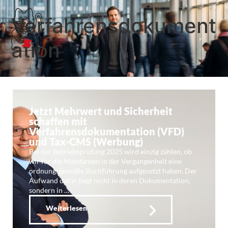
Verfahrensdokument
ation
Jetzt Mehrwert und Sicherheit
schaffen mit
Verfahrensdokumentation (VFD)
und Tax-CMS (Werbung)
Bei der Betriebsprüfung 2025 wird einzig zählen, ob
wir für die Mandanten in der Vergangenheit eine
ordnungsgemäße Buchführung aufgesetzt haben. Der
Aufwand dafür liegt nicht in deren Dokumentation,
sondern in …
Weiterlesen