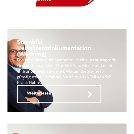
Sternbild
Verfahrensdokumentation
(Werbung)
Die Verfahrensdokumentation ist eine herausragende
Geschäftsmöglichkeit für StB-Kanzleien – und nicht
eine unter vielen anderen. Warum die Sterne so
günstig stehen, erfahren Sie im zweiten Teil von StB
Frank Hahns …
Weiterlesen