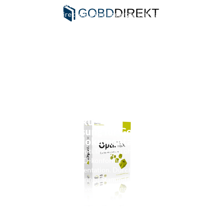
für Steuerberatungskanzleien. Das ist das Angebot
von gobd-direkt.de. Die eingesetzte Software stammt
zudem aus der Unternehmensberatung und bringt
weitere Module …
Weiterlesen
Opti.Tax Doku – die
Komplettlösung für GoBD-
Verfahrensdokumentationen
Erstellen Sie mit Opti.Tax Doku ohne großen Aufwand
eine saubere, GoBD-konforme
Verfahrensdokumentation. Durch die Schnittstelle zu
DATEVconnect können Stammdaten direkt in die
Software geladen, verändert und bei Bedarf wieder
zurückgespielt …
Weiterlesen