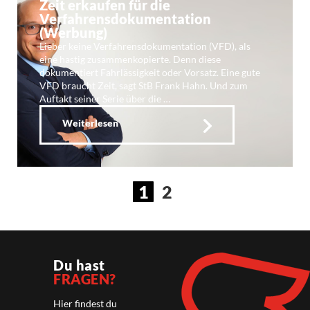
Zeit erkaufen für die
Verfahrensdokumentation
(Werbung)
Lieber keine Verfahrensdokumentation (VFD), als
eine hastig zusammenkopierte. Denn diese
dokumentiert Fahrlässigkeit oder Vorsatz. Eine gute
VFD braucht Zeit, sagt StB Frank Hahn. Und zum
Auftakt seiner Serie über die …
Weiterlesen
1
2
Du hast
FRAGEN?
Hier findest du