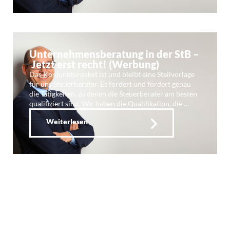
Unternehmensberatung in der StB –
Jetzt erst recht! (Werbung)
Das Konjunkturpaket ist und bleibt eine Steilvorlage
für uns Steuerberater. Es fordert und fördert genau
die Tätigkeiten, zu denen die Steuerberater am besten
qualifiziert sind. Wir haben die Qualifikation, die …
Weiterlesen
GoBD-direkt.de: Module zum
Kanzlei-Upgrade
Verfahrensdokumentation per Software erstellen –
und das wiederkehrend, inklusive Geschäftsmodell