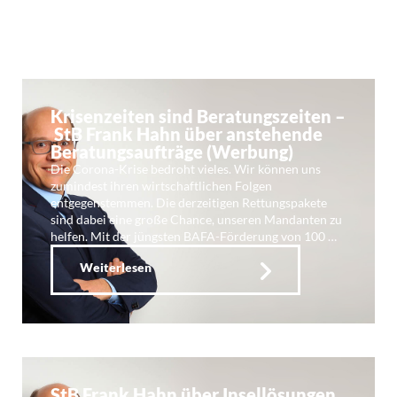
Krisenzeiten sind Beratungszeiten –
StB Frank Hahn über anstehende
Beratungsaufträge (Werbung)
Die Corona-Krise bedroht vieles. Wir können uns
zumindest ihren wirtschaftlichen Folgen
entgegenstemmen. Die derzeitigen Rettungspakete
sind dabei eine große Chance, unseren Mandanten zu
helfen. Mit der jüngsten BAFA-Förderung von 100 …
Weiterlesen
StB Frank Hahn über Insellösungen