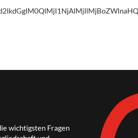
Iwd2lkdGglM0QlMjI1NjAlMjIlMjBoZWl
die wichtigsten Fragen
gliedschaft und