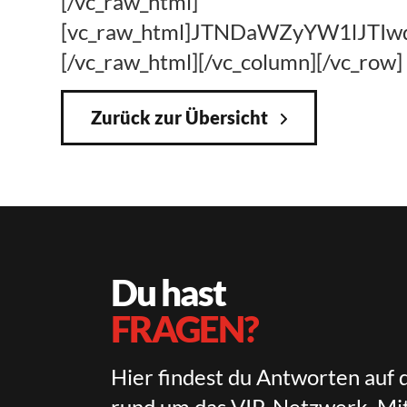
[/vc_raw_html]
[vc_raw_html]JTNDaWZyYW1lJT
[/vc_raw_html][/vc_column][/vc_row]
Zurück zur Übersicht
Du hast
FRAGEN?
Hier findest du Antworten auf 
rund um das VIP-Netzwerk, Mit