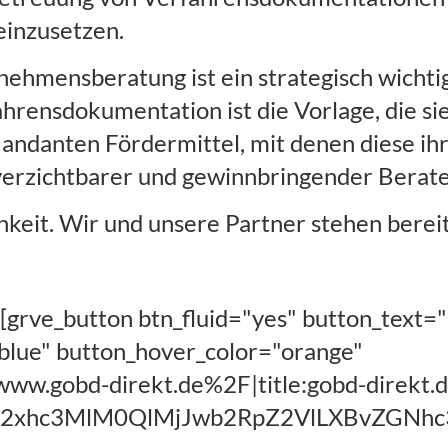
einzusetzen.
nehmensberatung ist ein strategisch wichtige
rensdokumentation ist die Vorlage, die si
andanten Fördermittel, mit denen diese ih
nverzichtbarer und gewinnbringender Berater
hkeit. Wir und unsere Partner stehen bereit
[grve_button btn_fluid="yes" button_text=
"blue" button_hover_color="orange"
w.gobd-direkt.de%2F|title:gobd-direkt.d
IwY2xhc3MlM0QlMjJwb2RpZ2VlLXBvZGN