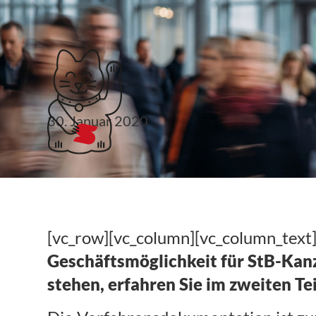
Klubticket buchen
30. Januar 2020
Sternbild Verfahre
(Werbung)
[vc_row][vc_column][vc_column_text
Geschäftsmöglichkeit für StB-Kanz
stehen, erfahren Sie im zweiten Te