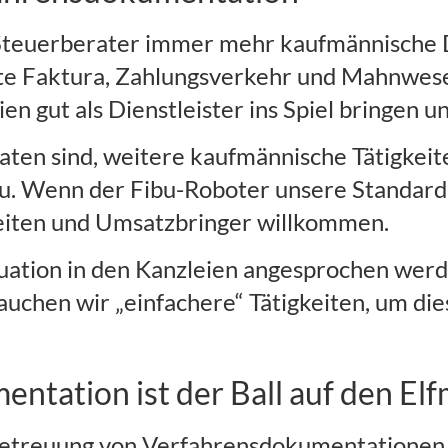
ir Steuerberater immer mehr kaufmännische
eute Faktura, Zahlungsverkehr und Mahnwes
n gut als Dienstleister ins Spiel bringen 
eraten sind, weitere kaufmännische Tätigkei
ibu. Wenn der Fibu-Roboter unsere Standar
keiten und Umsatzbringer willkommen.
uation in den Kanzleien angesprochen werd
auchen wir „einfachere“ Tätigkeiten, um d
entation ist der Ball auf den El
Betreuung von Verfahrensdokumentationen 