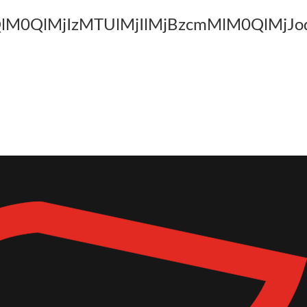
naHQlM0QlMjIzMTUlMjIlMjBzcmMlM0Q