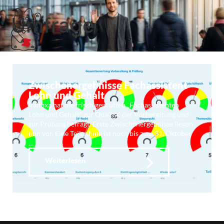
Umfrage
Zwischenergebnisse Fachassistent
Lohn und Gehalt
Valtaxa hat die frisch geprüften „Fachassistenten
Lohn und Gehalt“ zur Qualität der Vorbereitung und
zur Prüfung befragt. Erste Zwischenergebnisse liegen
nun vor. Eine Teilnahme ist noch bis zum 31. Oktober
…
Weiterlesen