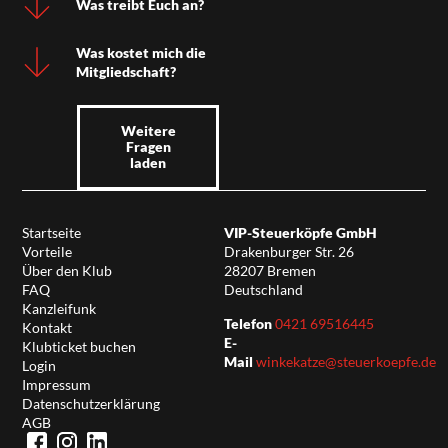
Was treibt Euch an?
Was kostet mich die
Mitgliedschaft?
Weitere
Fragen
laden
Startseite
VIP-Steuerköpfe GmbH
Vorteile
Drakenburger Str. 26
Über den Klub
28207 Bremen
FAQ
Deutschland
Kanzleifunk
Telefon
0421 69516445
Kontakt
E-
Klubticket buchen
Mail
winkekatze@steuerkoepfe.de
Login
Impressum
Datenschutzerklärung
AGB