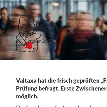
Klubticket buchen
26. Oktober 2017
Zwischenergebnisse 
Lohn und Gehalt
Valtaxa hat die frisch geprüften „
Prüfung befragt. Erste Zwischenerg
möglich.