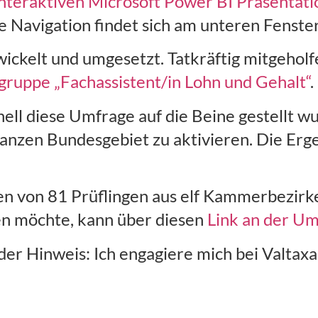
interaktiven Microsoft Power BI Präsentati
e Navigation findet sich am unteren Fenste
ckelt und umgesetzt. Tatkräftig mitgeholfe
ruppe „Fachassistent/in Lohn und Gehalt“
.
ell diese Umfrage auf die Beine gestellt w
anzen Bundesgebiet zu aktivieren. Die Erge
aten von 81 Prüflingen aus elf Kammerbezirk
en möchte, kann über diesen
Link an der U
der Hinweis: Ich engagiere mich bei Valtaxa