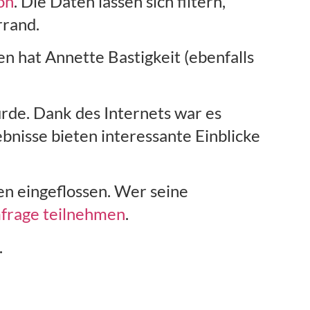
on
. Die Daten lassen sich filtern,
rrand.
n hat Annette Bastigkeit (ebenfalls
urde. Dank des Internets war es
bnisse bieten interessante Einblicke
en eingeflossen. Wer seine
mfrage teilnehmen
.
.