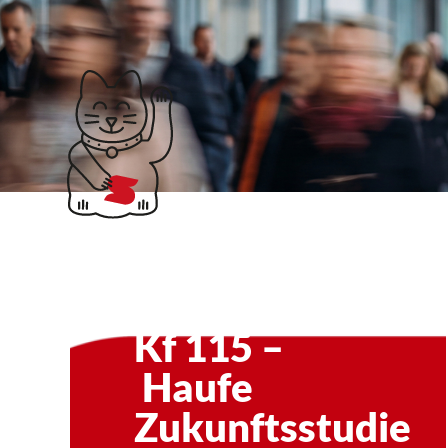
Klubticket buchen
Isabel Blank
Kf 115 –
Haufe
Zukunftsstudie