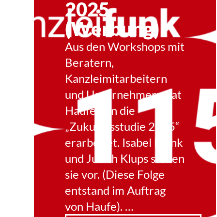
2025
(Werbung)
Aus den Workshops mit
Beratern,
Kanzleimitarbeitern
und Unternehmern hat
Haufe nun die
„Zukunftsstudie 2025“
erarbeitet. Isabel Blank
und Judith Klups stellen
sie vor. (Diese Folge
entstand im Auftrag
von Haufe). …