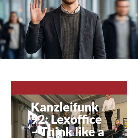
Kanzleifunk
92: Lexoffice
– Think like a