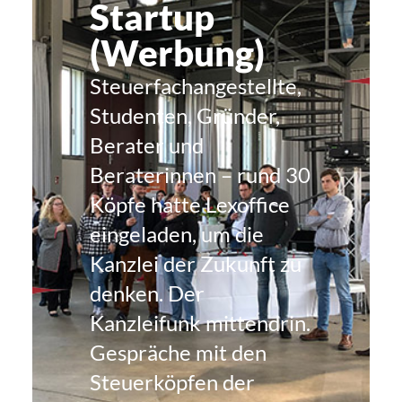
Startup
(Werbung)
Steuerfachangestellte,
Studenten, Gründer,
Berater und
Beraterinnen – rund 30
Köpfe hatte Lexoffice
eingeladen, um die
Kanzlei der Zukunft zu
denken. Der
Kanzleifunk mittendrin.
Gespräche mit den
Steuerköpfen der