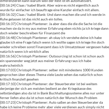
differenzieren kann warum weil der Rest ist eh automatisiert.
[00:16:24] Claas / Isabel Blank: Aber wäre es nicht eigentlich auch
wurde für einfacher ich beauftrage eine Kanzler einfach mit allem.
[00:16:32] Claas / Isabel Blank: Und dann machen die und ich werde in
Ruhe gelassen ist das nicht auch ein tolles.
[00:16:37] Christoph Plantener: Ja aber dass die die die Sache ist die
machen sie da in my aus meiner Erfahrung eben nichts ja ich kriege dann
doch wieder beschreiben für Finanzamt die
[00:16:48] Christoph Plantener: ah okay ich verstehe deine ich habe
glaube ich eine Frage falsch wenn ich wollte sagen ich kriege ihn doch
wieder schreiben sonst Finanzamt dass ich Umsatzsteuer vergessen habe
natürlich wenn ich wirklich alles
[00:16:56] Christoph Plantener: Outsourcing ist schon ist schon auch
ein spannender weg jetzt aus meiner Erfahrung raus ich habe
wahrscheinlich
[00:17:03] Christoph Plantener: selber mit mindestens 1000 Kunden
gesprochen über dieses Thema viele Leute sehen das natürlich schon
kritisch finanziell gesehen
[00:17:10] Christoph Plantener: der Steuerberater ist bei weitem
derjenige der sich am meisten bedient an der Kriegskasse des
selbständigen also da ist in Bank Buchhaltungssysteme alles nur unter
ferner liefen also da ist schon natürlich der Wunsch des Problem
[00:17:23] Christoph Plantener: Auto saßen an den Steuerberater da
habe ich keine Probleme mehr aber viele verdienen auch simply nicht