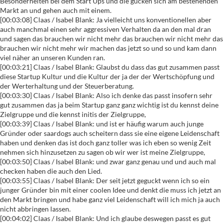
Besonderheiten bei dem Start Ups und die gucken sich am bestehenden
Markt an und gehen auch mit einem.
[00:03:08] Claas / Isabel Blank: Ja vielleicht uns konventionellen aber
auch manchmal einen sehr aggressiven Verhalten da an den mal dran
und sagen das brauchen wir nicht mehr das brauchen wir nicht mehr das
brauchen wir nicht mehr wir machen das jetzt so und so und kam dann
viel näher an unseren Kunden ran.
[00:03:21] Claas / Isabel Blank: Glaubst du dass das gut zusammen passt
diese Startup Kultur und die Kultur der ja der der Wertschöpfung und
der Werterhaltung und der Steuerberatung.
[00:03:30] Claas / Isabel Blank: Also ich denke das passt insofern sehr
gut zusammen das ja beim Startup ganz ganz wichtig ist du kennst deine
Zielgruppe und die kennst initis der Zielgruppe,
[00:03:39] Claas / Isabel Blank: und ist er häufig warum auch junge
Gründer oder saardogs auch scheitern dass sie eine eigene Leidenschaft
haben und denken das ist doch ganz toller was ich eben so wenig Zeit
nehmen sich hinzusetzen zu sagen ob wir wer ist meine Zielgruppe,
[00:03:50] Claas / Isabel Blank: und zwar ganz genau und und auch mal
checken haben die auch den Lied.
[00:03:55] Claas / Isabel Blank: Der seit jetzt geguckt wenn ich so ein
junger Gründer bin mit einer coolen Idee und denkt die muss ich jetzt an
den Markt bringen und habe ganz viel Leidenschaft will ich mich ja auch
nicht abbringen lassen.
[00:04:02] Claas / Isabel Blank: Und ich glaube deswegen passt es gut