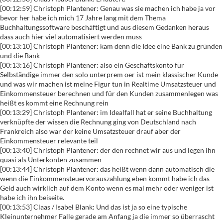
[00:12:59] Christoph Plantener: Genau was sie machen ich habe ja vor
bevor her habe ich mich 17 Jahre lang mit dem Thema
Buchhaltungssoftware beschäftigt und aus diesem Gedanken heraus
dass auch hier viel automatisiert werden muss
[00:13:10] Christoph Plantener: kam denn die Idee eine Bank zu gründen
und die Bank
[00:13:16] Christoph Plantener: also ein Geschäftskonto für
Selbständige immer den solo unterprem oer ist mein klassischer Kunde
und was wir machen ist meine Figur tun in Realtime Umsatzsteuer und
Einkommensteuer berechnen und für den Kunden zusammenlegen was
heißt es kommt eine Rechnung rein
[00:13:29] Christoph Plantener: im Idealfall hat er seine Buchhaltung
verknüpfte der wissen die Rechnung ging von Deutschland nach
Frankreich also war der keine Umsatzsteuer drauf aber der
Einkommensteuer relevante teil
[00:13:40] Christoph Plantener: der den rechnet wir aus und legen ihn
quasi als Unterkonten zusammen
[00:13:44] Christoph Plantener: das heißt wenn dann automatisch die
wenn die Einkommensteuervorauszahlung eben kommt habe ich das
Geld auch wirklich auf dem Konto wenn es mal mehr oder weniger ist
habe ich ihn beiseite.
[00:13:53] Claas / Isabel Blank: Und das ist ja so eine typische
Kleinunternehmer Falle gerade am Anfang ja die immer so überrascht