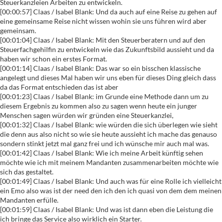
Steuerkanzleien Arbeiten zu entwickeln.
[00:00:57] Claas / Isabel Blank: Und da auch auf eine Reise zu gehen auf
eine gemeinsame Reise nicht wissen wohin sie uns führen wird aber
gemeinsam.
[00:01:04] Claas / Isabel Blank: Mit den Steuerberatern und auf den
Steuerfachgehilfin zu entwickeln wie das Zukunftsbild aussieht und da
haben wir schon ein erstes Format.
[00:01:14] Claas / Isabel Blank: Das war so ein bisschen klassische
angelegt und dieses Mal haben wir uns eben für dieses Ding gleich dass
da das Format entschieden das ist aber
[00:01:23] Claas / Isabel Blank: im Grunde eine Methode dann um zu
diesem Ergebnis zu kommen also zu sagen wenn heute ein junger
Menschen sagen würden wir gründen eine Steuerkanzlei,
[00:01:32] Claas / Isabel Blank: wie würden die sich überlegen wie sieht
die denn aus also nicht so wie sie heute aussieht ich mache das genauso
sondern stinkt jetzt mal ganz frei und ich wünsche mir auch mal was.
[00:01:42] Claas / Isabel Blank: Wie ich meine Arbeit künftig sehen
möchte wie ich mit meinem Mandanten zusammenarbeiten möchte wie
sich das gestaltet.
[00:01:49] Claas / Isabel Blank: Und auch was für eine Rolle ich vielleicht
ein Emo also was ist der need den ich den ich quasi von dem dem meinen
Mandanten erfülle.
[00:01:59] Claas / Isabel Blank: Und was ist dann eben die Leistung die
ich bringe das Service also wirklich ein Starter.