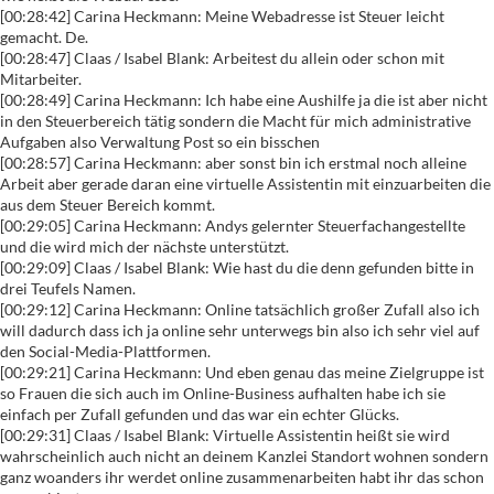
[00:28:42] Carina Heckmann: Meine Webadresse ist Steuer leicht
gemacht. De.
[00:28:47] Claas / Isabel Blank: Arbeitest du allein oder schon mit
Mitarbeiter.
[00:28:49] Carina Heckmann: Ich habe eine Aushilfe ja die ist aber nicht
in den Steuerbereich tätig sondern die Macht für mich administrative
Aufgaben also Verwaltung Post so ein bisschen
[00:28:57] Carina Heckmann: aber sonst bin ich erstmal noch alleine
Arbeit aber gerade daran eine virtuelle Assistentin mit einzuarbeiten die
aus dem Steuer Bereich kommt.
[00:29:05] Carina Heckmann: Andys gelernter Steuerfachangestellte
und die wird mich der nächste unterstützt.
[00:29:09] Claas / Isabel Blank: Wie hast du die denn gefunden bitte in
drei Teufels Namen.
[00:29:12] Carina Heckmann: Online tatsächlich großer Zufall also ich
will dadurch dass ich ja online sehr unterwegs bin also ich sehr viel auf
den Social-Media-Plattformen.
[00:29:21] Carina Heckmann: Und eben genau das meine Zielgruppe ist
so Frauen die sich auch im Online-Business aufhalten habe ich sie
einfach per Zufall gefunden und das war ein echter Glücks.
[00:29:31] Claas / Isabel Blank: Virtuelle Assistentin heißt sie wird
wahrscheinlich auch nicht an deinem Kanzlei Standort wohnen sondern
ganz woanders ihr werdet online zusammenarbeiten habt ihr das schon