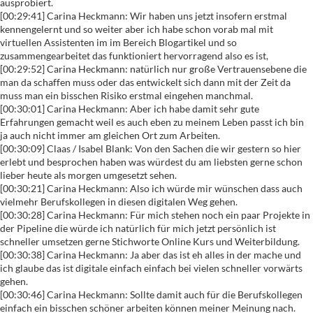
ausprobiert.
[00:29:41] Carina Heckmann: Wir haben uns jetzt insofern erstmal
kennengelernt und so weiter aber ich habe schon vorab mal mit
virtuellen Assistenten im im Bereich Blogartikel und so
zusammengearbeitet das funktioniert hervorragend also es ist,
[00:29:52] Carina Heckmann: natürlich nur große Vertrauensebene die
man da schaffen muss oder das entwickelt sich dann mit der Zeit da
muss man ein bisschen Risiko erstmal eingehen manchmal.
[00:30:01] Carina Heckmann: Aber ich habe damit sehr gute
Erfahrungen gemacht weil es auch eben zu meinem Leben passt ich bin
ja auch nicht immer am gleichen Ort zum Arbeiten.
[00:30:09] Claas / Isabel Blank: Von den Sachen die wir gestern so hier
erlebt und besprochen haben was würdest du am liebsten gerne schon
lieber heute als morgen umgesetzt sehen.
[00:30:21] Carina Heckmann: Also ich würde mir wünschen dass auch
vielmehr Berufskollegen in diesen digitalen Weg gehen.
[00:30:28] Carina Heckmann: Für mich stehen noch ein paar Projekte in
der Pipeline die würde ich natürlich für mich jetzt persönlich ist
schneller umsetzen gerne Stichworte Online Kurs und Weiterbildung.
[00:30:38] Carina Heckmann: Ja aber das ist eh alles in der mache und
ich glaube das ist digitale einfach einfach bei vielen schneller vorwärts
gehen.
[00:30:46] Carina Heckmann: Sollte damit auch für die Berufskollegen
einfach ein bisschen schöner arbeiten können meiner Meinung nach.