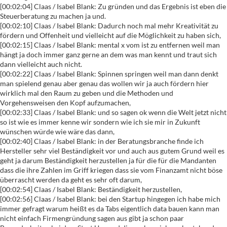
[00:02:04] Claas / Isabel Blank: Zu gründen und das Ergebnis ist eben die
Steuerberatung zu machen ja und.
[00:02:10] Claas / Isabel Blank: Dadurch noch mal mehr Kreativität zu
fördern und Offenheit und vielleicht auf die Möglichkeit zu haben sich,
[00:02:15] Claas / Isabel Blank: mental x vom ist zu entfernen weil man
hängt ja doch immer ganz gerne an dem was man kennt und traut sich
dann vielleicht auch nicht.
[00:02:22] Claas / Isabel Blank: Spinnen springen weil man dann denkt
man spielend genau aber genau das wollen wir ja auch fördern hier
wirklich mal den Raum zu geben und die Methoden und
Vorgehensweisen den Kopf aufzumachen,
[00:02:33] Claas / Isabel Blank: und so sagen ok wenn die Welt jetzt nicht
so ist wie es immer kenne wir sondern wie ich sie mir in Zukunft
wünschen würde wie wäre das dann,
[00:02:40] Claas / Isabel Blank: in der Beratungsbranche finde ich
Hersteller sehr viel Beständigkeit vor und auch aus gutem Grund weil es
geht ja darum Beständigkeit herzustellen ja für die für die Mandanten
dass die ihre Zahlen im Griff kriegen dass sie vom Finanzamt nicht böse
überrascht werden da geht es sehr oft darum,
[00:02:54] Claas / Isabel Blank: Beständigkeit herzustellen,
[00:02:56] Claas / Isabel Blank: bei den Startup hingegen ich habe mich
immer gefragt warum heißt es da Tabs eigentlich data bauen kann man
nicht einfach Firmengründung sagen aus gibt ja schon paar