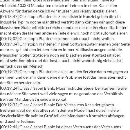
vielleicht 10.000 Mandanten die ich mit einem in einer Kanzlei im
Abwehr für daran denke ich wir müssen uns relativ spezialisieren.
[00:18:47] Christoph Plantener: Spezialisierte Kanzlei geben die ein
Industrie Typ im nocne mändlfeld vertritt dann können wir auch diese
klassischen Skaleneffekte erreichen und der der der Servicemitarbeiter
macht eben die kleinen anderen Teile die wir noch nicht automatisieren
[00:19:02] Christoph Plantener: können oder auch nicht wollen,
[00:19:04] Christoph Plantener: haben Softwareunternehmen oder Seite
mehrere gehabt den letzten Jahren immer Vollkasko ausgemacht die
Menschen wollen trotzdem noch ein bisschen eher Kontakt ist aber
nicht sehr komplex und der kostet auch nicht wahnsinnig viel das ist
einfach dass ein Mensch
[00:19:17] Christoph Plantener: da ist um den Service dann entgegen zu
nehmen und der mir dann deine die Probleme löst das muss aber nicht
der Steuerberater sein.
[00:19:24] Claas / Isabel Blank: Muss nicht der Steuerberater sein wäre
das nächste Stichwort weil viele sagen muss gerade so das Verhältnis
Berater Mandant ist irgendwie so gut.
[00:19:32] Claas / Isabel Blank: Der Vertrauens Kern der ganzen
Beziehung auf der das alles rot in deinem Modell hast du sehr viele
Servicekräfte dir halt im Großteil des Mandanten Kontaktes abfangen
und auch erledigen.
[00:19:44] Claas / Isabel Blank: Ist dieses Vertrauens der Vertrauens