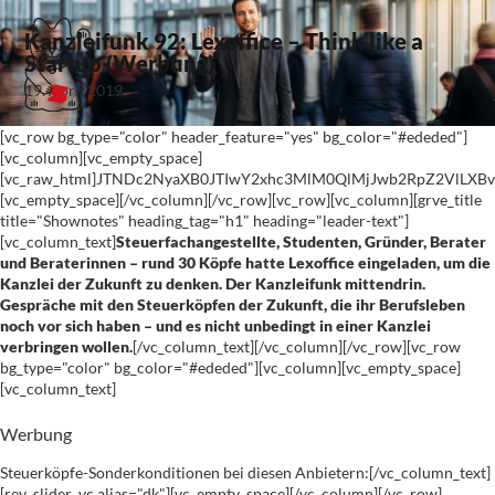
Kanzleifunk 92: Lexoffice – Think like a
Startup (Werbung)
19. April 2019
[vc_row bg_type="color" header_feature="yes" bg_color="#ededed"]
[vc_column][vc_empty_space]
[vc_raw_html]JTNDc2NyaXB0JTIwY2xhc3MlM0QlMjJwb2RpZ2VlLX
[vc_empty_space][/vc_column][/vc_row][vc_row][vc_column][grve_title
title="Shownotes" heading_tag="h1" heading="leader-text"]
[vc_column_text]
Steuerfachangestellte, Studenten, Gründer, Berater
und Beraterinnen – rund 30 Köpfe hatte Lexoffice eingeladen, um die
Kanzlei der Zukunft zu denken. Der Kanzleifunk mittendrin.
Gespräche mit den Steuerköpfen der Zukunft, die ihr Berufsleben
noch vor sich haben – und es nicht unbedingt in einer Kanzlei
verbringen wollen.
[/vc_column_text][/vc_column][/vc_row][vc_row
bg_type="color" bg_color="#ededed"][vc_column][vc_empty_space]
[vc_column_text]
Werbung
Steuerköpfe-Sonderkonditionen bei diesen Anbietern:[/vc_column_text]
[rev_slider_vc alias="dk"][vc_empty_space][/vc_column][/vc_row]