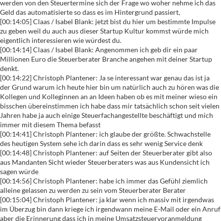
werden von den Steuertermine sich der Frage wo woher nehme ich das
Geld das automatisierte so dass es im Hintergrund passiert,
[00:14:05] Claas / Isabel Blank: jetzt bist du hier um bestimmte Impulse
zu geben weil du auch aus dieser Startup Kultur kommst würde mich
eigentlich interessieren wie würdest du.
[00:14:14] Claas / Isabel Blank: Angenommen ich geb dir ein paar
Millionen Euro die Steuerberater Branche angehen mit deiner Startup
denkt.
[00:14:22] Christoph Plantener: Ja se interessant war genau das ist ja
der Grund warum ich heute hier bin um natürlich auch zu hören was die
Kollegen und Kolleginnen an an Ideen haben ob es mit meiner wieso ein
bisschen übereinstimmen ich habe dass mir tatsächlich schon seit vielen
Jahren habe ja auch einige Steuerfachangestellte beschäftigt und mich
immer mit diesem Thema befasst
[00:14:41] Christoph Plantener: ich glaube der größte. Schwachstelle
des heutigen System sehe ich darin dass es sehr wenig Service denk
[00:14:48] Christoph Plantener: auf Seiten der Steuerberater gibt also
aus Mandanten Sicht wieder Steuerberaters was aus Kundensicht ich
sagen würde
[00:14:56] Christoph Plantener: habe ich immer das Gefühl ziemlich
alleine gelassen zu werden zu sein vom Steuerberater Berater
[00:15:04] Christoph Plantener: ja klar wenn ich massiv mit irgendwas
im Überzug bin dann kriege ich irgendwann meine E-Mail oder ein Anruf
aber die Erinnerung dass ich in meine Umsatzsteuervoranmeldung