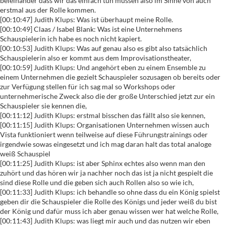
beieinander dass wir das einfach tun müssen also im Sinne von auch
erstmal aus der Rolle kommen.
[00:10:47] Judith Klups: Was ist überhaupt meine Rolle.
[00:10:49] Claas / Isabel Blank: Was ist eine Unternehmens
Schauspielerin ich habe es noch nicht kapiert.
[00:10:53] Judith Klups: Was auf genau also es gibt also tatsächlich
Schauspielerin also er kommt aus dem Improvisationstheater,
[00:10:59] Judith Klups: Und angehört eben zu einem Ensemble zu
einem Unternehmen die gezielt Schauspieler sozusagen ob bereits oder
zur Verfügung stellen für ich sag mal so Workshops oder
unternehmerische Zweck also die der große Unterschied jetzt zur ein
Schauspieler sie kennen die,
[00:11:12] Judith Klups: erstmal bisschen das fällt also sie kennen,
[00:11:15] Judith Klups: Organisationen Unternehmen wissen auch
Vista funktioniert wenn teilweise auf diese Führungstrainings oder
irgendwie sowas eingesetzt und ich mag daran halt das total analoge
weiß Schauspiel
[00:11:25] Judith Klups: ist aber Sphinx echtes also wenn man den
zuhört und das hören wir ja nachher noch das ist ja nicht gespielt die
sind diese Rolle und die geben sich auch Rollen also so wie ich,
[00:11:33] Judith Klups: ich behandle so ohne dass du ein König spielst
geben dir die Schauspieler die Rolle des Königs und jeder weiß du bist
der König und dafür muss ich aber genau wissen wer hat welche Rolle,
[00:11:43] Judith Klups: was liegt mir auch und das nutzen wir eben