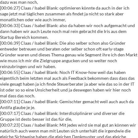
dazu was man noch,
[00:06:27] Claas / Isabel Blank: optimieren könnte da auch in der ich
sage jetzt mal täglichen zusammen als findet ja nicht so stark aber
monatlichen oder wie auch immer,
[00:06:33] Claas / Isabel Blank: also da haben wir noch aufgemacht und
dann haben wir auch Leute noch mal rein gebracht die Iris aus dem
Startup Bereich kommen.
[00:06:39] Claas / Isabel Blank: Die also selber schon also Gründer
entweder betreuen und beraten oder selber schon oft early-stage
Gründer waren und dieses Thema genau wie Segment ihre ich den Markt
wie muss ich mir die Zielgruppe angucken und so weiter noch
reinzubringen und wir haben.
[00:06:55] Claas / Isabel Blank: Noch IT Know-how weil das haben
eigentlich beim letzten mal auch als Feedback bekommen dass dass das
viele gesagt haben ja ich finde Steuerberater ja aber wie das so in der IT
ist oder so so eine Unsicherheit und ja deswegen haben wir hier noch
mal dass das noch.
[00:07:11] Claas / Isabel Blank: Gemischter gemacht weil auch auch da
Antifa glaube je je.
[00:07:17] Claas / Isabel Blank: Interdisziplinärer und diverser die
Gruppe ist desto besser ist das für die,
[00:07:23] Claas / Isabel Blank: Mit jedes wird sie mal gut an können wir
natürlich auch wenn man mit Leuten sich unterhält die irgendwie die
gleiche Sichtweise haben die gleichen Denkmuster und das gleiche