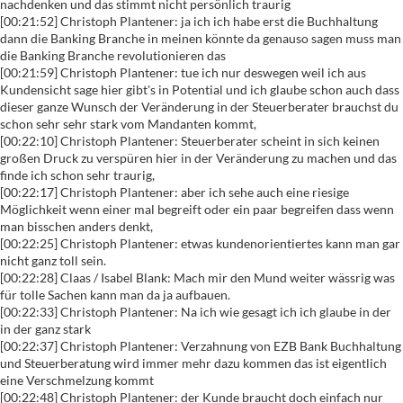
nachdenken und das stimmt nicht persönlich traurig
[00:21:52] Christoph Plantener: ja ich ich habe erst die Buchhaltung
dann die Banking Branche in meinen könnte da genauso sagen muss man
die Banking Branche revolutionieren das
[00:21:59] Christoph Plantener: tue ich nur deswegen weil ich aus
Kundensicht sage hier gibt's in Potential und ich glaube schon auch dass
dieser ganze Wunsch der Veränderung in der Steuerberater brauchst du
schon sehr sehr stark vom Mandanten kommt,
[00:22:10] Christoph Plantener: Steuerberater scheint in sich keinen
großen Druck zu verspüren hier in der Veränderung zu machen und das
finde ich schon sehr traurig,
[00:22:17] Christoph Plantener: aber ich sehe auch eine riesige
Möglichkeit wenn einer mal begreift oder ein paar begreifen dass wenn
man bisschen anders denkt,
[00:22:25] Christoph Plantener: etwas kundenorientiertes kann man gar
nicht ganz toll sein.
[00:22:28] Claas / Isabel Blank: Mach mir den Mund weiter wässrig was
für tolle Sachen kann man da ja aufbauen.
[00:22:33] Christoph Plantener: Na ich wie gesagt ich ich glaube in der
in der ganz stark
[00:22:37] Christoph Plantener: Verzahnung von EZB Bank Buchhaltung
und Steuerberatung wird immer mehr dazu kommen das ist eigentlich
eine Verschmelzung kommt
[00:22:48] Christoph Plantener: der Kunde braucht doch einfach nur