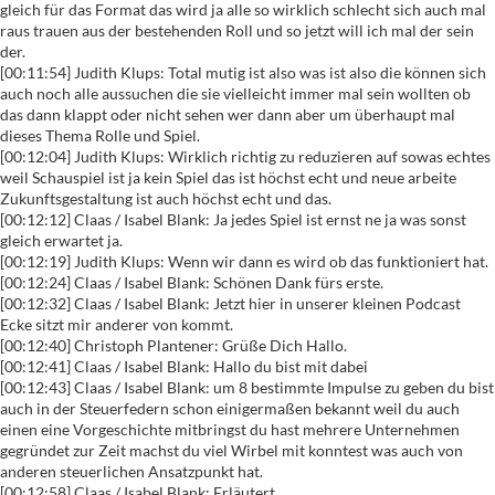
gleich für das Format das wird ja alle so wirklich schlecht sich auch mal
raus trauen aus der bestehenden Roll und so jetzt will ich mal der sein
der.
[00:11:54] Judith Klups: Total mutig ist also was ist also die können sich
auch noch alle aussuchen die sie vielleicht immer mal sein wollten ob
das dann klappt oder nicht sehen wer dann aber um überhaupt mal
dieses Thema Rolle und Spiel.
[00:12:04] Judith Klups: Wirklich richtig zu reduzieren auf sowas echtes
weil Schauspiel ist ja kein Spiel das ist höchst echt und neue arbeite
Zukunftsgestaltung ist auch höchst echt und das.
[00:12:12] Claas / Isabel Blank: Ja jedes Spiel ist ernst ne ja was sonst
gleich erwartet ja.
[00:12:19] Judith Klups: Wenn wir dann es wird ob das funktioniert hat.
[00:12:24] Claas / Isabel Blank: Schönen Dank fürs erste.
[00:12:32] Claas / Isabel Blank: Jetzt hier in unserer kleinen Podcast
Ecke sitzt mir anderer von kommt.
[00:12:40] Christoph Plantener: Grüße Dich Hallo.
[00:12:41] Claas / Isabel Blank: Hallo du bist mit dabei
[00:12:43] Claas / Isabel Blank: um 8 bestimmte Impulse zu geben du bist
auch in der Steuerfedern schon einigermaßen bekannt weil du auch
einen eine Vorgeschichte mitbringst du hast mehrere Unternehmen
gegründet zur Zeit machst du viel Wirbel mit konntest was auch von
anderen steuerlichen Ansatzpunkt hat.
[00:12:58] Claas / Isabel Blank: Erläutert.