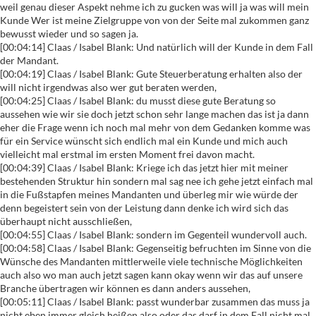
weil genau dieser Aspekt nehme ich zu gucken was will ja was will mein
Kunde Wer ist meine Zielgruppe von von der Seite mal zukommen ganz
bewusst wieder und so sagen ja.
[00:04:14] Claas / Isabel Blank: Und natürlich will der Kunde in dem Fall
der Mandant.
[00:04:19] Claas / Isabel Blank: Gute Steuerberatung erhalten also der
will nicht irgendwas also wer gut beraten werden,
[00:04:25] Claas / Isabel Blank: du musst diese gute Beratung so
aussehen wie wir sie doch jetzt schon sehr lange machen das ist ja dann
eher die Frage wenn ich noch mal mehr von dem Gedanken komme was
für ein Service wünscht sich endlich mal ein Kunde und mich auch
vielleicht mal erstmal im ersten Moment frei davon macht.
[00:04:39] Claas / Isabel Blank: Kriege ich das jetzt hier mit meiner
bestehenden Struktur hin sondern mal sag nee ich gehe jetzt einfach mal
in die Fußstapfen meines Mandanten und überleg mir wie würde der
denn begeistert sein von der Leistung dann denke ich wird sich das
überhaupt nicht ausschließen,
[00:04:55] Claas / Isabel Blank: sondern im Gegenteil wundervoll auch.
[00:04:58] Claas / Isabel Blank: Gegenseitig befruchten im Sinne von die
Wünsche des Mandanten mittlerweile viele technische Möglichkeiten
auch also wo man auch jetzt sagen kann okay wenn wir das auf unsere
Branche übertragen wir können es dann anders aussehen,
[00:05:11] Claas / Isabel Blank: passt wunderbar zusammen das muss ja
nicht eben immer gleich heißen also oder das darf in dem Fall nicht mal