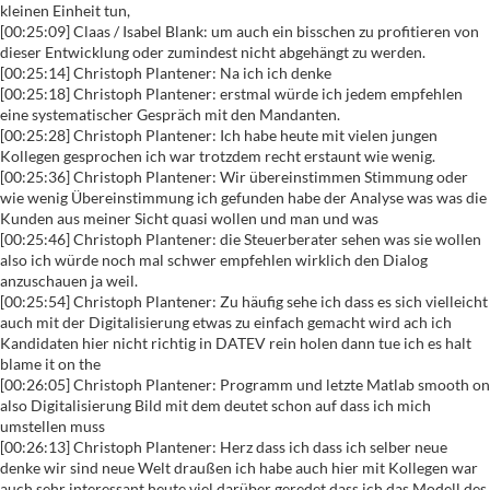
kleinen Einheit tun,
[00:25:09] Claas / Isabel Blank: um auch ein bisschen zu profitieren von
dieser Entwicklung oder zumindest nicht abgehängt zu werden.
[00:25:14] Christoph Plantener: Na ich ich denke
[00:25:18] Christoph Plantener: erstmal würde ich jedem empfehlen
eine systematischer Gespräch mit den Mandanten.
[00:25:28] Christoph Plantener: Ich habe heute mit vielen jungen
Kollegen gesprochen ich war trotzdem recht erstaunt wie wenig.
[00:25:36] Christoph Plantener: Wir übereinstimmen Stimmung oder
wie wenig Übereinstimmung ich gefunden habe der Analyse was was die
Kunden aus meiner Sicht quasi wollen und man und was
[00:25:46] Christoph Plantener: die Steuerberater sehen was sie wollen
also ich würde noch mal schwer empfehlen wirklich den Dialog
anzuschauen ja weil.
[00:25:54] Christoph Plantener: Zu häufig sehe ich dass es sich vielleicht
auch mit der Digitalisierung etwas zu einfach gemacht wird ach ich
Kandidaten hier nicht richtig in DATEV rein holen dann tue ich es halt
blame it on the
[00:26:05] Christoph Plantener: Programm und letzte Matlab smooth on
also Digitalisierung Bild mit dem deutet schon auf dass ich mich
umstellen muss
[00:26:13] Christoph Plantener: Herz dass ich dass ich selber neue
denke wir sind neue Welt draußen ich habe auch hier mit Kollegen war
auch sehr interessant heute viel darüber geredet dass ich das Modell des