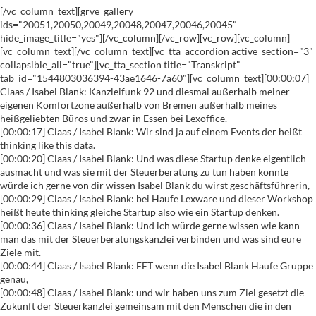
[/vc_column_text][grve_gallery
ids="20051,20050,20049,20048,20047,20046,20045"
hide_image_title="yes"][/vc_column][/vc_row][vc_row][vc_column]
[vc_column_text][/vc_column_text][vc_tta_accordion active_section="3"
collapsible_all="true"][vc_tta_section title="Transkript"
tab_id="1544803036394-43ae1646-7a60"][vc_column_text][00:00:07]
Claas / Isabel Blank: Kanzleifunk 92 und diesmal außerhalb meiner
eigenen Komfortzone außerhalb von Bremen außerhalb meines
heißgeliebten Büros und zwar in Essen bei Lexoffice.
[00:00:17] Claas / Isabel Blank: Wir sind ja auf einem Events der heißt
thinking like this data.
[00:00:20] Claas / Isabel Blank: Und was diese Startup denke eigentlich
ausmacht und was sie mit der Steuerberatung zu tun haben könnte
würde ich gerne von dir wissen Isabel Blank du wirst geschäftsführerin,
[00:00:29] Claas / Isabel Blank: bei Haufe Lexware und dieser Workshop
heißt heute thinking gleiche Startup also wie ein Startup denken.
[00:00:36] Claas / Isabel Blank: Und ich würde gerne wissen wie kann
man das mit der Steuerberatungskanzlei verbinden und was sind eure
Ziele mit.
[00:00:44] Claas / Isabel Blank: FET wenn die Isabel Blank Haufe Gruppe
genau,
[00:00:48] Claas / Isabel Blank: und wir haben uns zum Ziel gesetzt die
Zukunft der Steuerkanzlei gemeinsam mit den Menschen die in den