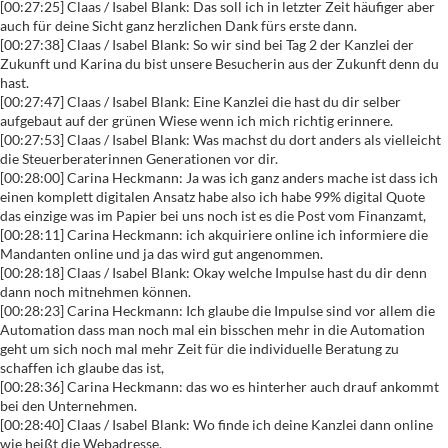
[00:27:25] Claas / Isabel Blank: Das soll ich in letzter Zeit häufiger aber
auch für deine Sicht ganz herzlichen Dank fürs erste dann.
[00:27:38] Claas / Isabel Blank: So wir sind bei Tag 2 der Kanzlei der
Zukunft und Karina du bist unsere Besucherin aus der Zukunft denn du
hast.
[00:27:47] Claas / Isabel Blank: Eine Kanzlei die hast du dir selber
aufgebaut auf der grünen Wiese wenn ich mich richtig erinnere.
[00:27:53] Claas / Isabel Blank: Was machst du dort anders als vielleicht
die Steuerberaterinnen Generationen vor dir.
[00:28:00] Carina Heckmann: Ja was ich ganz anders mache ist dass ich
einen komplett digitalen Ansatz habe also ich habe 99% digital Quote
das einzige was im Papier bei uns noch ist es die Post vom Finanzamt,
[00:28:11] Carina Heckmann: ich akquiriere online ich informiere die
Mandanten online und ja das wird gut angenommen.
[00:28:18] Claas / Isabel Blank: Okay welche Impulse hast du dir denn
dann noch mitnehmen können.
[00:28:23] Carina Heckmann: Ich glaube die Impulse sind vor allem die
Automation dass man noch mal ein bisschen mehr in die Automation
geht um sich noch mal mehr Zeit für die individuelle Beratung zu
schaffen ich glaube das ist,
[00:28:36] Carina Heckmann: das wo es hinterher auch drauf ankommt
bei den Unternehmen.
[00:28:40] Claas / Isabel Blank: Wo finde ich deine Kanzlei dann online
wie heißt die Webadresse.