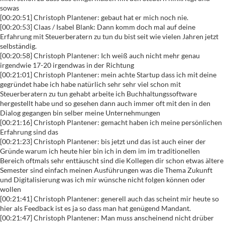
sowas
[00:20:51] Christoph Plantener: gebaut hat er mich noch nie.
[00:20:53] Claas / Isabel Blank: Dann komm doch mal auf deine
Erfahrung mit Steuerberatern zu tun du bist seit wie vielen Jahren jetzt
selbständig.
[00:20:58] Christoph Plantener: Ich weiß auch nicht mehr genau
irgendwie 17-20 irgendwas in der Richtung
[00:21:01] Christoph Plantener: mein achte Startup dass ich mit deine
gegründet habe ich habe natürlich sehr sehr viel schon mit
Steuerberatern zu tun gehabt arbeite ich Buchhaltungssoftware
hergestellt habe und so gesehen dann auch immer oft mit den in den
Dialog gegangen bin selber meine Unternehmungen
[00:21:16] Christoph Plantener: gemacht haben ich meine persönlichen
Erfahrung sind das
[00:21:23] Christoph Plantener: bis jetzt und das ist auch einer der
Gründe warum ich heute hier bin ich in dem im im traditionellen
Bereich oftmals sehr enttäuscht sind die Kollegen dir schon etwas ältere
Semester sind einfach meinen Ausführungen was die Thema Zukunft
und Digitalisierung was ich mir wünsche nicht folgen können oder
wollen
[00:21:41] Christoph Plantener: generell auch das scheint mir heute so
hier als Feedback ist es ja so dass man hat genügend Mandant.
[00:21:47] Christoph Plantener: Man muss anscheinend nicht drüber