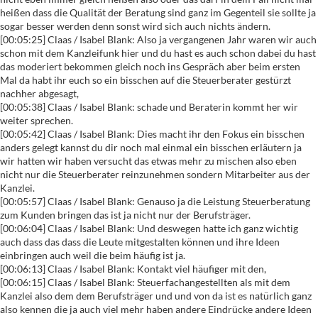
heißen dass die Qualität der Beratung sind ganz im Gegenteil sie sollte ja
sogar besser werden denn sonst wird sich auch nichts ändern.
[00:05:25] Claas / Isabel Blank: Also ja vergangenen Jahr waren wir auch
schon mit dem Kanzleifunk hier und du hast es auch schon dabei du hast
das moderiert bekommen gleich noch ins Gespräch aber beim ersten
Mal da habt ihr euch so ein bisschen auf die Steuerberater gestürzt
nachher abgesagt,
[00:05:38] Claas / Isabel Blank: schade und Beraterin kommt her wir
weiter sprechen.
[00:05:42] Claas / Isabel Blank: Dies macht ihr den Fokus ein bisschen
anders gelegt kannst du dir noch mal einmal ein bisschen erläutern ja
wir hatten wir haben versucht das etwas mehr zu mischen also eben
nicht nur die Steuerberater reinzunehmen sondern Mitarbeiter aus der
Kanzlei.
[00:05:57] Claas / Isabel Blank: Genauso ja die Leistung Steuerberatung
zum Kunden bringen das ist ja nicht nur der Berufsträger.
[00:06:04] Claas / Isabel Blank: Und deswegen hatte ich ganz wichtig
auch dass das dass die Leute mitgestalten können und ihre Ideen
einbringen auch weil die beim häufig ist ja.
[00:06:13] Claas / Isabel Blank: Kontakt viel häufiger mit den,
[00:06:15] Claas / Isabel Blank: Steuerfachangestellten als mit dem
Kanzlei also dem dem Berufsträger und und von da ist es natürlich ganz
also kennen die ja auch viel mehr haben andere Eindrücke andere Ideen