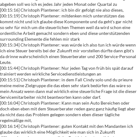
abgeben soll wo ich es jedes Jahr jeden Monat oder Quartal zu
[00:15:16] Christoph Plantener: ich bin dir gefolgt nie also dieses,
[00:15:19] Christoph Plantener: mitdenken mich unterstützen das
kommt nicht und ich glaube diese Komponente und da geht's gar nicht
so sehr für mich um die steuerlichen Themen weil da wird schon eine
ordentliche Arbeit gemacht sondern eben und diese unterstützenden
surrounding Elemente die fehlen mir stark
[00:15:34] Christoph Plantener: was würde ich also tun ich würde wenn
ich eine Steuer bereits bei der Zukunft mir vorstellen dürfte dann gibt's
da drinne wahrscheinlich einen Steuerberater und 200 Service-Personal
Leute.
[00:15:44] Christoph Plantener: Nur jeden Tag von früh bis spät darauf
trainiert werden wirkliche Servicedienstleistungen an
[00:15:51] Christoph Plantener: in dem Fall Cindy solo und du prieure
meine meine Zielgruppe die das eben sehr stark bedürfen das wäre so
mein Ansatz wenn dann mal wirklich eine steuerliche Frage ist die dieser
Servicemitarbeiter nicht beantworten kann oder darf.
[00:16:04] Christoph Plantener: Kann man sein Auto Bereichen oder
doch eben eben mit dem Steuerberater reden ganz ganz häufig liegt aber
da nicht dass das Problem gelegen sondern eben dieser tägliche
regelmäßige mit,
[00:16:14] Christoph Plantener: guten Kontakt mit den Mandanten ich
glaube das wirklich eine Möglichkeit wie man sich in Zukunft