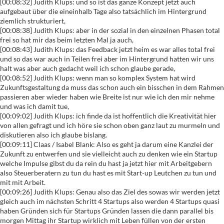
[00:08:32] Judith Klups: und so ist das ganze Konzept jetzt auch
aufgebaut über die eineinhalb Tage also tatsächlich im Hintergrund
ziemlich strukturiert,
[00:08:38] Judith Klups: aber in der sozial in den einzelnen Phasen total
frei so hat mir das beim letzten Mal ja auch,
[00:08:43] Judith Klups: das Feedback jetzt heim es war alles total frei
und so das war auch in Teilen frei aber im Hintergrund hatten wir uns
halt was aber auch gedacht weil ich schon glaube gerade,
[00:08:52] Judith Klups: wenn man so komplex System hat wird
Zukunftsgestaltung da muss das schon auch ein bisschen in dem Rahmen
passieren aber wieder haben wie Breite ist nur wie ich den mir nehme
und was ich damit tue,
[00:09:02] Judith Klups: ich finde da ist hoffentlich die Kreativität hier
von allen gefragt und ich höre sie schon oben ganz laut zu murmeln und
diskutieren also ich glaube bislang.
[00:09:11] Claas / Isabel Blank: Also es geht ja darum eine Kanzlei der
Zukunft zu entwerfen und sie vielleicht auch zu denken wie ein Startup
welche Impulse gibst du da rein du hast ja jetzt hier mit Arbeitgebern
also Steuerberatern zu tun du hast es mit Start-up Leutchen zu tun und
mit mit Arbeit.
[00:09:26] Judith Klups: Genau also das Ziel des sowas wir werden jetzt
gleich auch im nächsten Schritt 4 Startups also werden 4 Startups quasi
haben Gründen sich für Startups Gründen lassen die dann parallel bis
morgen Mittag ihr Startup wirklich mit Leben füllen von der ersten