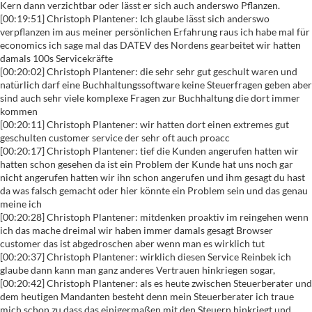
Kern dann verzichtbar oder lässt er sich auch anderswo Pflanzen.
[00:19:51] Christoph Plantener: Ich glaube lässt sich anderswo
verpflanzen im aus meiner persönlichen Erfahrung raus ich habe mal für
economics ich sage mal das DATEV des Nordens gearbeitet wir hatten
damals 100s Servicekräfte
[00:20:02] Christoph Plantener: die sehr sehr gut geschult waren und
natürlich darf eine Buchhaltungssoftware keine Steuerfragen geben aber
sind auch sehr viele komplexe Fragen zur Buchhaltung die dort immer
kommen
[00:20:11] Christoph Plantener: wir hatten dort einen extremes gut
geschulten customer service der sehr oft auch proacc
[00:20:17] Christoph Plantener: tief die Kunden angerufen hatten wir
hatten schon gesehen da ist ein Problem der Kunde hat uns noch gar
nicht angerufen hatten wir ihn schon angerufen und ihm gesagt du hast
da was falsch gemacht oder hier könnte ein Problem sein und das genau
meine ich
[00:20:28] Christoph Plantener: mitdenken proaktiv im reingehen wenn
ich das mache dreimal wir haben immer damals gesagt Browser
customer das ist abgedroschen aber wenn man es wirklich tut
[00:20:37] Christoph Plantener: wirklich diesen Service Reinbek ich
glaube dann kann man ganz anderes Vertrauen hinkriegen sogar,
[00:20:42] Christoph Plantener: als es heute zwischen Steuerberater und
dem heutigen Mandanten besteht denn mein Steuerberater ich traue
mich schon zu dass das einigermaßen mit den Steuern hinkriegt und