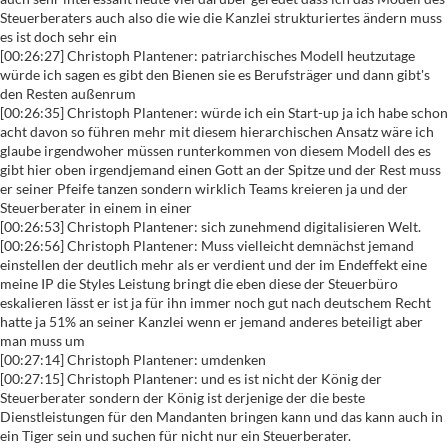
Steuerberaters auch also die wie die Kanzlei strukturiertes ändern muss
es ist doch sehr ein
[00:26:27] Christoph Plantener: patriarchisches Modell heutzutage
würde ich sagen es gibt den Bienen sie es Berufsträger und dann gibt's
den Resten außenrum
[00:26:35] Christoph Plantener: würde ich ein Start-up ja ich habe schon
acht davon so führen mehr mit diesem hierarchischen Ansatz wäre ich
glaube irgendwoher müssen runterkommen von diesem Modell des es
gibt hier oben irgendjemand einen Gott an der Spitze und der Rest muss
er seiner Pfeife tanzen sondern wirklich Teams kreieren ja und der
Steuerberater in einem in einer
[00:26:53] Christoph Plantener: sich zunehmend digitalisieren Welt.
[00:26:56] Christoph Plantener: Muss vielleicht demnächst jemand
einstellen der deutlich mehr als er verdient und der im Endeffekt eine
meine IP die Styles Leistung bringt die eben diese der Steuerbüro
eskalieren lässt er ist ja für ihn immer noch gut nach deutschem Recht
hatte ja 51% an seiner Kanzlei wenn er jemand anderes beteiligt aber
man muss um
[00:27:14] Christoph Plantener: umdenken
[00:27:15] Christoph Plantener: und es ist nicht der König der
Steuerberater sondern der König ist derjenige der die beste
Dienstleistungen für den Mandanten bringen kann und das kann auch in
ein Tiger sein und suchen für nicht nur ein Steuerberater.