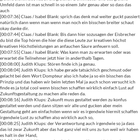
Umfeld dann ist man schnell in so einem Jahr genau aber so dass das
auch
[00:07:36] Claas / Isabel Blank: sprich das denk mal weiter guckt passiert
natürlich dann wenn man wenn man noch ein bisschen breiter schaut
okay danke dir.
[00:07:44] Claas / Isabel Blank: Bis dann hier sozusagen der Eisbrecher
du bist die Top hören die hier die diese Leute zur kreativen höchst
kreativen Höchstleistungen an anfauchen Säure anfeuern soll.
[00:07:55] Claas / Isabel Blank: Was kann man zu erwarten oder was
erwartet die Teilnehmer jetzt hier in anderthalb Tagen.
[00:08:00] Judith Klups: Stören finde ich ja genau.
[00:08:04] Judith Klups: Ich habe gerade tatsächlich geschmust oder
gelacht bei dem Wort Dompteur also ich habe ja so ein bisschen das
Prinzip und das haben wir beim letzten Mal ja auch schon versucht ich
finde es ja total cool wenn bisschen schaffen wirklich einfach Lust auf
Zukunftsgestaltung zu machen alle reden da.
[00:08:16] Judith Klups: Zukunft muss gestaltet werden zu konfus
gestaltet werden und dann sitzen wir alle und gucken aber mein
Gestaltung geht am einfachsten wenn wir es irgendwie hiermit schaffen
irgendwie Lust zu schaffen also wirklich auch so,
[00:08:25] Judith Klups: der Verantwortung auch irgendwie so ja dass
das ist zwar Zukunft aber das hat ganz viel mit uns zu tun weil wir haben
es halt in der Hand,