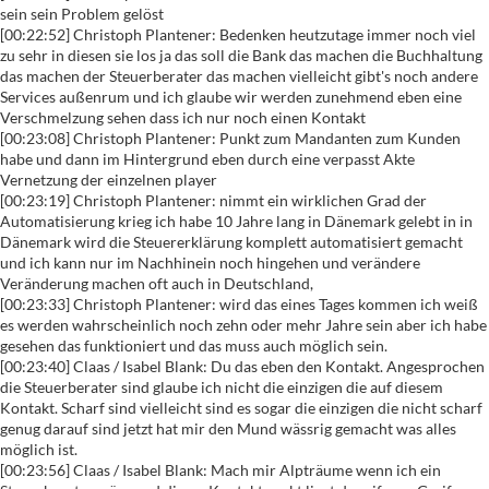
sein sein Problem gelöst
[00:22:52] Christoph Plantener: Bedenken heutzutage immer noch viel
zu sehr in diesen sie los ja das soll die Bank das machen die Buchhaltung
das machen der Steuerberater das machen vielleicht gibt's noch andere
Services außenrum und ich glaube wir werden zunehmend eben eine
Verschmelzung sehen dass ich nur noch einen Kontakt
[00:23:08] Christoph Plantener: Punkt zum Mandanten zum Kunden
habe und dann im Hintergrund eben durch eine verpasst Akte
Vernetzung der einzelnen player
[00:23:19] Christoph Plantener: nimmt ein wirklichen Grad der
Automatisierung krieg ich habe 10 Jahre lang in Dänemark gelebt in in
Dänemark wird die Steuererklärung komplett automatisiert gemacht
und ich kann nur im Nachhinein noch hingehen und verändere
Veränderung machen oft auch in Deutschland,
[00:23:33] Christoph Plantener: wird das eines Tages kommen ich weiß
es werden wahrscheinlich noch zehn oder mehr Jahre sein aber ich habe
gesehen das funktioniert und das muss auch möglich sein.
[00:23:40] Claas / Isabel Blank: Du das eben den Kontakt. Angesprochen
die Steuerberater sind glaube ich nicht die einzigen die auf diesem
Kontakt. Scharf sind vielleicht sind es sogar die einzigen die nicht scharf
genug darauf sind jetzt hat mir den Mund wässrig gemacht was alles
möglich ist.
[00:23:56] Claas / Isabel Blank: Mach mir Alpträume wenn ich ein