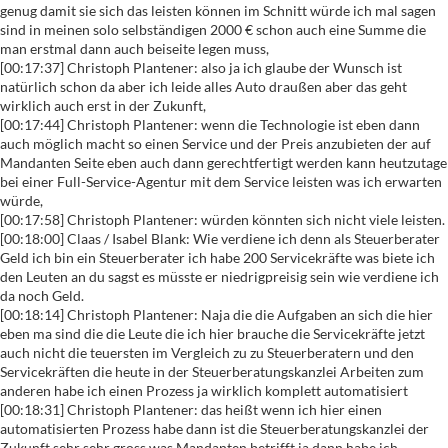
genug damit sie sich das leisten können im Schnitt würde ich mal sagen
sind in meinen solo selbständigen 2000 € schon auch eine Summe die
man erstmal dann auch beiseite legen muss,
[00:17:37] Christoph Plantener: also ja ich glaube der Wunsch ist
natürlich schon da aber ich leide alles Auto draußen aber das geht
wirklich auch erst in der Zukunft,
[00:17:44] Christoph Plantener: wenn die Technologie ist eben dann
auch möglich macht so einen Service und der Preis anzubieten der auf
Mandanten Seite eben auch dann gerechtfertigt werden kann heutzutage
bei einer Full-Service-Agentur mit dem Service leisten was ich erwarten
würde,
[00:17:58] Christoph Plantener: würden könnten sich nicht viele leisten.
[00:18:00] Claas / Isabel Blank: Wie verdiene ich denn als Steuerberater
Geld ich bin ein Steuerberater ich habe 200 Servicekräfte was biete ich
den Leuten an du sagst es müsste er niedrigpreisig sein wie verdiene ich
da noch Geld.
[00:18:14] Christoph Plantener: Naja die die Aufgaben an sich die hier
eben ma sind die die Leute die ich hier brauche die Servicekräfte jetzt
auch nicht die teuersten im Vergleich zu zu Steuerberatern und den
Servicekräften die heute in der Steuerberatungskanzlei Arbeiten zum
anderen habe ich einen Prozess ja wirklich komplett automatisiert
[00:18:31] Christoph Plantener: das heißt wenn ich hier einen
automatisierten Prozess habe dann ist die Steuerberatungskanzlei der
Zukunft sehr sehr gross was Mandanten betrifft ja dann habe ich