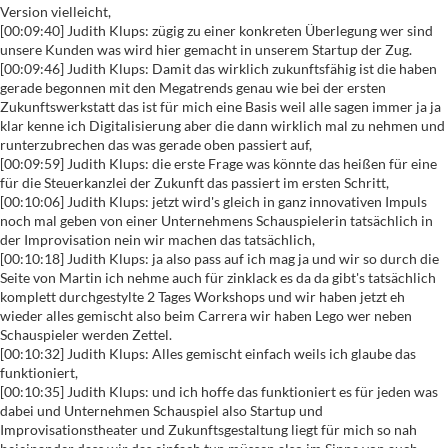
Version vielleicht,
[00:09:40] Judith Klups: zügig zu einer konkreten Überlegung wer sind
unsere Kunden was wird hier gemacht in unserem Startup der Zug.
[00:09:46] Judith Klups: Damit das wirklich zukunftsfähig ist die haben
gerade begonnen mit den Megatrends genau wie bei der ersten
Zukunftswerkstatt das ist für mich eine Basis weil alle sagen immer ja ja
klar kenne ich Digitalisierung aber die dann wirklich mal zu nehmen und
runterzubrechen das was gerade oben passiert auf,
[00:09:59] Judith Klups: die erste Frage was könnte das heißen für eine
für die Steuerkanzlei der Zukunft das passiert im ersten Schritt,
[00:10:06] Judith Klups: jetzt wird's gleich in ganz innovativen Impuls
noch mal geben von einer Unternehmens Schauspielerin tatsächlich in
der Improvisation nein wir machen das tatsächlich,
[00:10:18] Judith Klups: ja also pass auf ich mag ja und wir so durch die
Seite von Martin ich nehme auch für zinklack es da da gibt's tatsächlich
komplett durchgestylte 2 Tages Workshops und wir haben jetzt eh
wieder alles gemischt also beim Carrera wir haben Lego wer neben
Schauspieler werden Zettel.
[00:10:32] Judith Klups: Alles gemischt einfach weils ich glaube das
funktioniert,
[00:10:35] Judith Klups: und ich hoffe das funktioniert es für jeden was
dabei und Unternehmen Schauspiel also Startup und
Improvisationstheater und Zukunftsgestaltung liegt für mich so nah