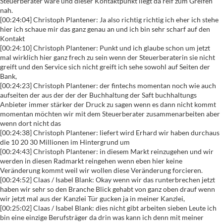
Steuerberater wäre und dieser Kontaktpunkt liegt da reif zum Greifen
nah.
[00:24:04] Christoph Plantener: Ja also richtig richtig ich eher ich stehe
hier ich schaue mir das ganz genau an und ich bin sehr scharf auf den
Kontakt
[00:24:10] Christoph Plantener: Punkt und ich glaube schon um jetzt
mal wirklich hier ganz frech zu sein wenn der Steuerberaterin sie nicht
greift und den Service sich nicht greift ich sehe sowohl auf Seiten der
Bank,
[00:24:23] Christoph Plantener: der fintechs momentan noch wie auch
aufseiten der aus der der der Buchhaltung der Saft buchhaltungs
Anbieter immer stärker der Druck zu sagen wenn es dann nicht kommt
momentan möchten wir mit dem Steuerberater zusammenarbeiten aber
wenn dort nicht das
[00:24:38] Christoph Plantener: liefert wird Erhard wir haben durchaus
die 10 20 30 Millionen im Hintergrund um
[00:24:43] Christoph Plantener: in diesem Markt reinzugehen und wir
werden in diesen Radmarkt reingehen wenn eben hier keine
Veränderung kommt weil wir wollen diese Veränderung forcieren.
[00:24:52] Claas / Isabel Blank: Okay wenn wir das runterbrechen jetzt
haben wir sehr so den Branche Blick gehabt von ganz oben drauf wenn
wir jetzt mal aus der Kanzlei Tür gucken ja in meiner Kanzlei,
[00:25:02] Claas / Isabel Blank: dies nicht gibt arbeiten sieben Leute ich
bin eine einzige Berufsträger da drin was kann ich denn mit meiner