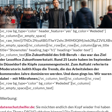
Kanzleifunk 76: Lexoffice
Zukunftswerkstatt
09. November 2018
[vc_row bg_type="color" header_feature="yes" bg_color="#ededed"]
[vc_column][vc_empty_space]
[vc_raw_html]JTNDc2NyaXB0JTIwY2xhc3MlM0QlMjJwb2RpZ2VlLX
[vc_empty_space][/vc_column][/vc_row][vc_row][vc_column][grve_title
title="Shownotes" heading_tag="h1" heading="leader-text"]
[vc_column_text]
Ein Zukunftsbild des StB-Berufs – das war das Ziel
der Lexoffice Zukunftswerkstatt. Rund 25 Leute haben im September
in Düsseldorf die Köpfe zusammengesteckt. Zum Auftakt referierte
Moderatorin Judith Klups die Trends, die das Arbeitsleben der
kommenden Jahre dominieren werden. Und dann gings los. Wir waren
dabei – mit Mikrofonen.
[/vc_column_text][/vc_column][/vc_row]
[vc_row bg_type="color" bg_color="#ededed"][vc_column]
[vc_empty_space][vc_column_text]
Werbung:
datenschutzhelfer.de
:
Sie möchten endlich den Kopf wieder frei haben
und das Thema DSGVO abhaken können? Die Datenschutzgesellschaft