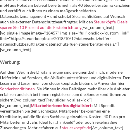
mbH aus Potsdam betreut bereits mehr als 40 Steuerberatungskanzleien
und verhilft auch Ihnen zu einem maßgeschneiderten
Datenschutzmanagement – und schützt Sie anschließend auf Wunsch
auch als externer Datenschutzbeauftragter. Mit den
Steuerköpfe-Deals
sparen Sie 10 Prozent auf die Ersteinrichtung
[/vc_column_text]
[vc_single_image image="18457" img_size="full" onclick="custom_link"
link="https://steuerkoepfe.de/2018/10/12/datenschutzhelfer-
datenschutzbeauftragter-datenschutz-fuer-steuerberater-deals/"]
[vc_column_text]
Werbung:
Auf dem Weg in die Digitalisierung sind sie unentbehrlich: moderne
Helferlein und Services, die Abläufe unterstützen und digitalisieren. Den
Lesern und Leserinnen von steuerkoepfe.de bieten die Anwender hier
Sonderkonditionen
. Sie können in den Beiträgen mehr über die Anbieter
erfahren und sich bei ihnen registrieren, um die Sonderkonditionen zu
sichern.[/vc_column_text][rev_slider_vc alias="dk"]
[vc_column_text]
Mitarbeiterbenefits digitalisiert
:
Mit Spendit
vereinfachen Sie den Sachbezug. Mitarbeiter bekommen eine
Kreditkarte, auf die Sie den Sachbezug einzahlen. Kosten: 40 Euro pro
Mitarbeiter und Jahr. Ideal für „Trinkgeld“ oder auch regelmäßige
Zuwendungen. Mehr erfahren auf
steuerkoepfe.de
[/vc_column_text]