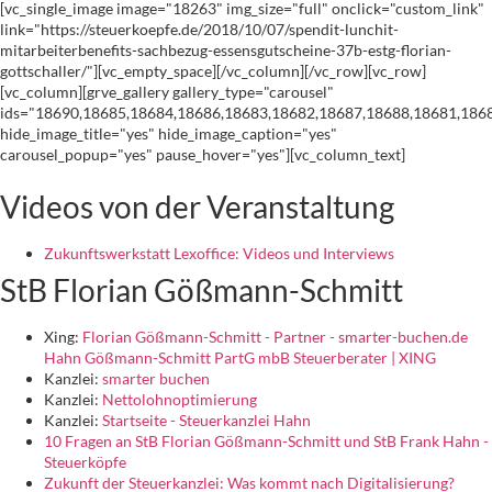
[vc_single_image image="18263" img_size="full" onclick="custom_link"
link="https://steuerkoepfe.de/2018/10/07/spendit-lunchit-
mitarbeiterbenefits-sachbezug-essensgutscheine-37b-estg-florian-
gottschaller/"][vc_empty_space][/vc_column][/vc_row][vc_row]
[vc_column][grve_gallery gallery_type="carousel"
ids="18690,18685,18684,18686,18683,18682,18687,18688,18681,186
hide_image_title="yes" hide_image_caption="yes"
carousel_popup="yes" pause_hover="yes"][vc_column_text]
Videos von der Veranstaltung
Zukunftswerkstatt Lexoffice: Videos und Interviews
StB Florian Gößmann-Schmitt
Xing:
Florian Gößmann-Schmitt - Partner - smarter-buchen.de
Hahn Gößmann-Schmitt PartG mbB Steuerberater | XING
Kanzlei:
smarter buchen
Kanzlei:
Nettolohnoptimierung
Kanzlei:
Startseite - Steuerkanzlei Hahn
10 Fragen an StB Florian Gößmann-Schmitt und StB Frank Hahn -
Steuerköpfe
Zukunft der Steuerkanzlei: Was kommt nach Digitalisierung?