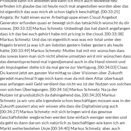
beschäftigt. [00:33:25] Angela: Ihr habt einen eurer Arbeitsgruppe einen Cloud Angebot Generator erfunden quasi er bewegt sich das tatsächlich wünscht du dir sowas. [00:33:33] Markus Schmetz: Unbedingt das hat damit angefangen dass ich das bei euch gehört habe mit pricing in the cloud. [00:33:38] Markus Schmetz: Und das ist eigentlich was was mir total unter den Nägeln brennt ja was ich am liebsten gestern lieber gestern als heute hätte. [00:33:49] Markus Schmetz: Mutter hat mit mir wünschen dass das sowas kann man sich nicht alleine umsetzen wird mir wünschen dass das dementsprechend mal irgendjemand auch in die Hand nimmt und als Impulsgeber stehe ich da mal gerne zur Verfügung. [00:34:03] Claas: Du kannst jetzt am ganzen Vormittag so über Visionen über Zukunft geredet manchmal frage mich kann man da mit dem Altar überhaupt was anfangen weil Geld verdient das nicht wo ist der Nutzen von solchen von solchen Überlegungen. [00:34:16] Markus Schmetz: Na ja der Nutzen ist grundsätzlich da dahingehend das, [00:34:20] Markus Schmetz: ja wir uns alle irgendwie schon beschäftigen müssen was in der Zukunft passiert also wir wissen alle dass die Digitalisierung auch [00:34:27] Markus Schmetz: mit sich bringen wird das gewisse Geschäftsfelder wegbrechen werden bzw einfach weniger werden und da geht es dann darum sich natürlich zu beschäftigen wie kann ich am Markt weiterbestehen Unze [00:34:40] Markus Schmetz: aber auch vielmehr natürlich aus meinen Ansicht mal zuschauen von wegen was was für Beratung kann ich denn jetzt endlich mal anbieten ja weil ich jetzt die Zeit auch dafür habe und von daher, [00:34:50] Markus Schmetz: ist das auf jeden Fall eine super Geschichte heute. [00:34:53] Claas: Wenn du mit deiner Kanzlei kein Geld verdienen müsstest oder bräuchtest was würdest du dann mit den Mandanten machen. [00:35:03] Markus Schmetz: Mir eine Finca mieten und auf Mallorca eine schöne Woche verbringen. [00:35:08] Claas: Und am achten Tag. [00:35:10] Markus Schmetz: Und am achten Tag würde ich wahrscheinlich genauso eine Veranstaltung machen wie hier mit meinem Mann dann. [00:35:19] Angela: Das finde ich eine gute Idee also das habe ich für mich auch mitgenommen sowas müsste mal als Kanzlei mal wirklich mit, [00:35:25] Angela: 10.12 von seinen Mandanten machen und gucken was da rauskommt ich glaube da gibt's noch mal ganz viele Ansätze für neue Beratungsfelder in der Kanzlei kann ich mir vor. [00:35:35] Markus Schmetz: Unbedingt also das wenn man was kritisieren kann ist es dass das heute nicht noch mindestens, [00:35:39] Markus Schmetz: 45 Mandant mit dabei gewesen wären die das einfach mal aus Mandanten sich sagen können Mann wir hatten natürlich ein paar die jetzt nicht in die Steuerberater sind die sind auch irgendwo Mandanten, [00:35:48] Markus Schmetz: aber das wäre vielleicht noch mal so eine Sache die man einfach damit noch mal verbinden könnte dass man Mandanten eingeht und es kann auch jeder kann seine natürlich für sich machen, [00:35:56] Markus Schmetz: sich jemanden holt der da coachen kann der grundsätzlich diesen diesen Tag leiden kann und daneben lebt man sich eben Mandanten ein und bespricht einfach mal wo den den der Schuh drückt, [00:36:08] Markus Schmetz: und was die dann erwarten von einem modernen Steuerberater was der einfach nur anbieten könnte. [00:36:14] Claas: So beide aus wie Geister angucken. [00:36:18] Angela: Du stehst noch deine 3G. [00:36:20] Claas: Oh ja die sind ja gar nicht so geheim deshalb darf ich so stellen wir fragen ja wir fragen alle Teilnehmer heute das gleiche Zukunft der Steuerberatung worauf freust du dich worüber machst du dir Sorgen. [00:36:31] Markus Schmetz: Also ich freue mich total auf die Digitalisierung weil ich so viele Ideen im Kopf habe und ich sage immer die haben das Jahr 20 18 warum gibt es eigentlich noch nicht ja was ich da gerne einfach an Vereinfachung hätte. [00:36:43] Markus Schmetz: Und deswegen freue ich mich total irgendwann mal dass die ganzen Sachen erfüllt werden höher. [00:36:50] Markus Schmetz: Und zweite Frage tschuldigung Sorgen was für Sorgen ich habe. [00:36:56] Claas: Wenn du die Zukunft des Berufs denkst Pascal dir solution Stirn rund. [00:36:59] Markus Schmetz: Also ja ich habe ehrlicherweise nicht wirklich Sorgen also wegen mir kann der buchhaltungs Automat kommen. [00:37:05] Markus Schmetz: Ich glaube wir als Steuerberater und haben so viel Know-how grundsätzlich was wir immer irgendwo einbringen können das wird immer gebraucht werden deswegen also ich habe mach mir echt dahingehend keine Sorgen ich hoffe nur dass ich gesund bleibe ansonsten mach mir keine Sorgen. [00:37:21] Claas: II super geheime Frage ist immer was greifst du als nächstes auf wenn du wieder in die Kanzlei kommst. [00:37:29] Markus Schmetz: Als nächstes wenn ich gleich in die Kanzlei werde ich wie immer in meinem Herzen schicken. [00:37:36] Markus Schmetz: Werde gucken wer alles so angerufen hat und dementsprechend wie sie es gehört auch heute noch zurückrufen. [00:37:42] Markus Schmetz: Und ansonsten ja ist es so dass mir gerade so den Kopf wird grundsätzlich dass wir eben viel interdisziplinäre arbeiten sollten. [00:37:54] Markus Schmetz: Ist ein kleines kleines also wir versuchen das im kleinen Kreis gerade schon. [00:38:00] Markus Schmetz: Indem wir einfach vielleicht auch mal überlegen ob man Beratung für Berater anbieten kann es gibt beratungsprodukte wo ich weiß die Nicki wenn vom Berater nicht aufgegriffen weil sie das technische Know-how vielleicht auch nicht haben ja und da sind wir gerade dabei ein bisschen was in Gang zu bringen. [00:38:14] Claas: Ganz schönen Tag Cloud pricing das war das wo er seine Augen drauf Gericht. [00:38:25] Angela: Workshop technisch zum Abschluss jede Gruppe einen [00:38:29] Angela: Pitch zu absolvieren also ein Produkt oder eine Idee den andern nur vorzustellen erst wir wären wären wir in der Höhle der Löwen und diese Gruppe hat eben schreiben [00:38:39] Angela: angebotstool in iCloud präsentiert wo ich auch sage ja das wäre toll dass ich kenne sie aus England GoPro Pause, [00:38:50] Angela: heißt eines der führenden Angebote des fehlt ja noch total sodass ich da noch keiner drauf gestützte des meinten wir ja vorhin am Anfang also wenn wenn es, [00:39:01] Angela: einen Auftrag an Haufe gebe, [00:39:04] Angela: sozusagen Hey nimmt so eine Idee und setzt sie um dann werde auch wirklich einen konkreten Nutzen haben nicht nur für die Teilnehmer sondern glaube ich für ziemlich viele, [00:39:14] Angela: aktive Steuerberater da. [00:39:24] Angela: Anstaltungen so wie sie jetzt stattgefunden hat das Wenden Steuerberater mit seinen Mandanten mal machen würde ich glaube da kommen auch ganz tolle Ideen raus wie man seine Herr wie man seine Katze. [00:39:37] Claas: Und die Mandanten können halt auch Ideen mitnehmen zur Weiterentwicklung ihres Unternehmens und dann hast du halt als als Steuerberater auch meine Veranstaltungen die nicht über den über den Hebesatz der Hundesteuer. [00:39:51] Angela: GmbH Mantel. [00:39:55] Claas: Geht ich glaube auch dass das machst es halt vielleicht noch ein bisschen exklusiver Mandanten in diesem Raum. [00:40:02] Angela: Genau ja. [00:40:03] Claas: Tolle Unternehmen. [00:40:08] Claas: Ja das wäre eine schöne Sache etwas anderes was magst Du angesprochen hat wo ich vielleicht kannst du mich doch ein bisschen aufklären wobei mir immer so ein bisschen der Kopf angeht ist wenn er sagt Soja interdisziplinär kooperieren und beraten. [00:40:23] Claas: Klingt schön wer sollte etwas dagegen haben aber wie begeistert ist der Mandant wenn du es auf Mensch das soll man noch mal mit dem, [00:40:31] Claas: Anwalt hier besprechen und der sieht nur irgendwelche Stundensätze vor seinem geistigen Auge aufpoppen also ich denke mir mal. [00:40:40] Claas: Kann man das irgendwie interessant machen dass es wirklich nützlich und ist für die Mandanten und sie auch unlock. [00:40:49] Claas: Oder ist das oft mehr so ein Bekenntnis Mann von wegen man sollte eigentlich mal aber keiner weiß wie es eigentlich geht. [00:40:57] Angela: Ds ich denke schon also das geht ja heute Richtung was du vorhin gesagt hast den großen Mantel ausbreiten wenn ich ein Unternehmen gründen will z.b. da sind ja viele, [00:41:09] Angela: kluge Köpfe beteiligt wenn ich das wirklich gut auf aufziehen will und wenn man da so ein Netzwerk hat wo man ein, [00:41:16] Angela: Rundum-Sorglos-Paket anbietet und eben sagt okay für dieses oder jenes Projekt das mache ich nicht alleine mit dir sondern ich hole immer, [00:41:27] Angela: an den passenden Stellen auch die richtigen Leute mit an Bord so dass du dir sicher sein kannst dass dass das Gesamtergebnis hier wirklich zum Schluss des bestmögliche für dich ist dann dann lohnt sich schon [00:41:39] Angela: mit so einem interdisziplinären Netzwerk zu arbeiten ich glaube den Mandanten. [00:41:45] Angela: Ins Boot holen oder oder den Nutzen kriegst dann aber nur vermittelt wenn du das vorher darstellst also [00:41:53] Angela: mich irgendwie mittendrin sauer und jetzt braucht mal hoppla noch mal ein Anwalt sondern einfach vorweg schon zum quasi, [00:42:00] Angela: Beratungs Inhalt geschnürt der Aldi Betroffenen und und Beteiligten mit mit aufzeigt. [00:42:07] Claas: Ja das wäre dann halt der praktische Tipp das möglichst frühzeitig an zu ja ich frage mich. [00:42:17] Claas: Also ich bleib mir schon bei meinem Skepsis dass dass das toll klingt aber noch Sperre zu verkaufen ist als es ohnehin schon. [00:42:28] Claas: Panzer aber da hat er nutzen ja eigentlich auch so großes müsstest doch eigentlich auch eine Möglichkeit geben, [00:42:33] Claas: das entsprechend zu vermarkten und dann nicht einfach nur den den Steuersatz vom Berater und dem vom Anwalt zu addieren dass du dann bei irgendwelchen mittleren dreistelligen Summen. [00:42:42] Claas: Was musst du auch auf meinem project Produkten da stehen wo man sagen kann okay ja die die machen wir das Problem Problem klein und ich bin danach. [00:42:54] Claas: Fein. [00:42:57] Cl