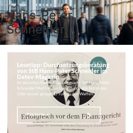
Hans-Peter
Schneider
Lesetipp: Durchsetzungsberatung
von StB Hans-Peter Schneider im
Datev-Magazin
Im aktuellen Datev-Magazin macht StB Hans-Peter
Schneider Mut für den Gang durch alle Instanzen.
Oder besser gesagt: Er ruft zu den Waffen.
…
Weiterlesen