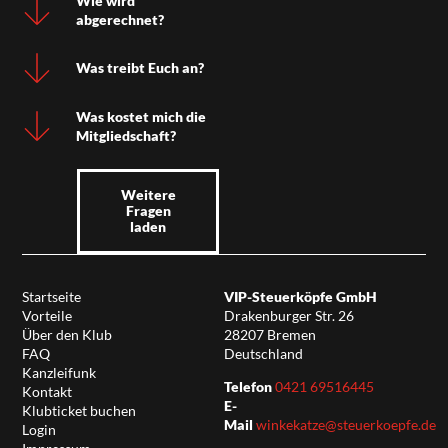
Wie wird
abgerechnet?
Was treibt Euch an?
Was kostet mich die
Mitgliedschaft?
Weitere
Fragen
laden
Startseite
VIP-Steuerköpfe GmbH
Vorteile
Drakenburger Str. 26
Über den Klub
28207 Bremen
FAQ
Deutschland
Kanzleifunk
Telefon
0421 69516445
Kontakt
E-
Klubticket buchen
Mail
winkekatze@steuerkoepfe.de
Login