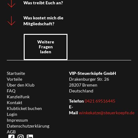
Was treibt Euch an?
Was kostet mich die
Mitgliedschaft?
Weitere
Fragen
laden
Startseite
VIP-Steuerköpfe GmbH
Vorteile
Drakenburger Str. 26
Über den Klub
28207 Bremen
FAQ
Deutschland
Kanzleifunk
Telefon
0421 69516445
Kontakt
E-
Klubticket buchen
Mail
winkekatze@steuerkoepfe.de
Login
Impressum
Datenschutzerklärung
AGB