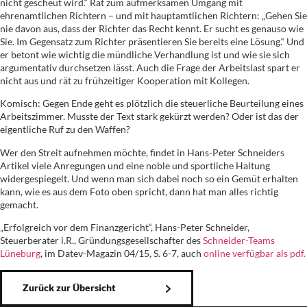
nicht gescheut wird.“ Rät zum aufmerksamen Umgang mit
ehrenamtlichen Richtern – und mit hauptamtlichen Richtern: „Gehen Sie
nie davon aus, dass der Richter das Recht kennt. Er sucht es genauso wie
Sie. Im Gegensatz zum Richter präsentieren Sie bereits eine Lösung.“ Und
er betont wie wichtig die mündliche Verhandlung ist und wie sie sich
argumentativ durchsetzen lässt. Auch die Frage der Arbeitslast spart er
nicht aus und rät zu frühzeitiger Kooperation mit Kollegen.
Komisch: Gegen Ende geht es plötzlich die steuerliche Beurteilung eines
Arbeitszimmer. Musste der Text stark gekürzt werden? Oder ist das der
eigentliche Ruf zu den Waffen?
Wer den Streit aufnehmen möchte, findet in Hans-Peter Schneiders
Artikel viele Anregungen und eine noble und sportliche Haltung
widergespiegelt. Und wenn man sich dabei noch so ein Gemüt erhalten
kann, wie es aus dem Foto oben spricht, dann hat man alles richtig
gemacht.
„Erfolgreich vor dem Finanzgericht“, Hans-Peter Schneider,
Steuerberater i.R., Gründungsgesellschafter des
Schneider-Teams
Lüneburg
, im Datev-Magazin 04/15, S. 6-7, auch
online verfügbar als pdf.
Zurück zur Übersicht