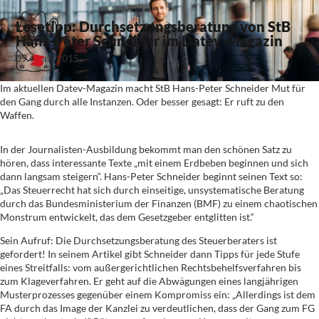
Lesetipp: Durchsetzungsberatung von StB
Hans-Peter Schneider im Datev-Magazin
09. April 2015
Im aktuellen Datev-Magazin macht StB Hans-Peter Schneider Mut für
den Gang durch alle Instanzen. Oder besser gesagt: Er ruft zu den
Waffen.
In der Journalisten-Ausbildung bekommt man den schönen Satz zu
hören, dass interessante Texte „mit einem Erdbeben beginnen und sich
dann langsam steigern“. Hans-Peter Schneider beginnt seinen Text so:
„Das Steuerrecht hat sich durch einseitige, unsystematische Beratung
durch das Bundesministerium der Finanzen (BMF) zu einem chaotischen
Monstrum entwickelt, das dem Gesetzgeber entglitten ist.“
Sein Aufruf: Die Durchsetzungsberatung des Steuerberaters ist
gefordert! In seinem Artikel gibt Schneider dann Tipps für jede Stufe
eines Streitfalls: vom außergerichtlichen Rechtsbehelfsverfahren bis
zum Klageverfahren. Er geht auf die Abwägungen eines langjährigen
Musterprozesses gegenüber einem Kompromiss ein: „Allerdings ist dem
FA durch das Image der Kanzlei zu verdeutlichen, dass der Gang zum FG