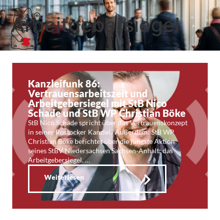
Arbeitgebersiegel
Kanzleifunk 86:
Vertrauensarbeitszeit und
Arbeitgebersiegel mit StB Nico
Schade und StB WP Christian Böke
StB Nico Schade spricht über das Vertrauenskonzept
in seiner Rostocker Kanzlei.. Außerdem: StB WP
Christian Böke berichtet über die jüngste Aktion
seines StBV Niedersachsen Sachsen-Anhalt: das
Arbeitgebersiegel. …
Weiterlesen