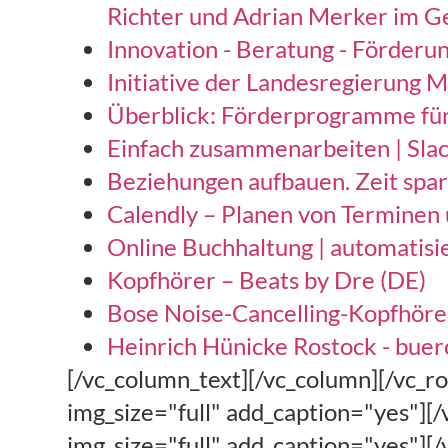
Richter und Adrian Merker im G
Innovation - Beratung - Förderung
Initiative der Landesregierung M
Überblick: Förderprogramme für 
Einfach zusammenarbeiten | Sla
Beziehungen aufbauen. Zeit spar
Calendly – Planen von Terminen 
Online Buchhaltung | automatisie
Kopfhörer – Beats by Dre (DE)
Bose Noise-Cancelling-Kopfhöre
Heinrich Hünicke Rostock - bue
[/vc_column_text][/vc_column][/vc_row][vc_row][vc_column width="1/2"][vc_single_image image="19615" img_size="full" add_caption="yes"][/vc_column][vc_column width="1/2"][vc_single_image image="19616" img_size="full" add_caption="yes"][/vc_column][/vc_row][vc_row][vc_column][vc_column_text][/vc_column_text][vc_tta_accordion active_section="3" collapsible_all="true"][vc_tta_section title="Transkript" tab_id="1544803036394-43ae1646-7a60"][vc_column_text][/vc_column_text][vc_column_text]00:00:00: Musik [00:00:14] Claas: Kanzleifunk 86 hallo Angela. [00:00:17] Angela: Ja hallo Klaus grüß Dich. [00:00:19] Claas: Kanzleifunk 86 haben wir schon längst eingetütet unser Gast Nico Schade kommt gleich hier im im Anschluss aber dann hat uns noch einen Anruf des steuerberaterverbandes Niedersachsen Sachsen-Anhalt ereilt und deshalb haben wir jetzt zu Gast Christian Böke dem Präsidenten des selben Verbandes man Christian. [00:00:35] Christian Böke: Ja hallo Klaus hallo Angela. [00:00:37] Angela: Ja hallo Christian grüß Dich. [00:00:38] Claas: Der Verband hat etwas ausgeheckt was schon länger in Planung ist und jetzt mit dem Erz [00:00:45] Claas: ist das ganze mit Pauken und Trompeten sozusagen gestartet und wir wollten uns gerne noch mal erzählen lassen was das ist wozu man das nutzen kann und wie es damit weitergeht und die Rede ist natürlich vom Arbeitgebersiegel Christian [00:00:57] Claas: was ist das genau. [00:00:58] Christian Böke: Ja das Arbeitgebersiegel ist eine Auszeichnung für Steuerberatungskanzleien die, [00:01:04] Christian Böke: die Personalpolitik bei sich im Unternehmen entsprechend in den Vordergrund gestellt haben das. [00:01:11] Christian Böke: Hatten wir letztes Jahr schon entwickelt und haben die Ausschreibung dafür letztes Jahr durchgeführt [00:01:18] Christian Böke: und das sollte also dazu dienen dass wir Steuerberatungskanzleien eine stärkere Sichtbarkeit am Arbeitsmarkt verschaffen [00:01:26] Christian Böke: ich bin ja viel von Steuerberater und Steuerberaterinnen angesprochen worden kann der Verband mal irgendwas machen um die. [00:01:36] Christian Böke: Situation zu verbessern dass man Personal gerade gutes Personal besser bekommt und dann [00:01:45] Christian Böke: hatte ich mir angeschaut [00:01:47] Christian Böke: wie stehen wir denn eigentlich im Wettbewerb und da muss man eben sehen wir sind natürlich im Personalbereich im Wettbewerb mit mittelständischen Unternehmen mit Konzernunternehmen mit Behörden und die haben natürlich alle viel größere Budgets, [00:02:00] Christian Böke: für das Personalmarketing als jetzt eine kleine Steuerberatungskanzlei und dann war die Idee dass wir, [00:02:08] Christian Böke: und bündeln was er überhaupt auch der, [00:02:11] Christian Böke: Grundgedanke des steuerberaterverbandes ist dass man sich organisatorisch bündelt und die Kräfte vereint und dann haben wir mit einer personalberatungsagentur zusammen, [00:02:24] Christian Böke: das Arbeitgebersiegel entwickelt und da muss man einen bestimmten Fragenkatalog durchlaufen und [00:02:32] Christian Böke: das geht also von Kanzlei Strategie bis zu konkret operativer Umgang mit dem Mitarbeiter werden Mitarbeitergespräche geführt wie ist [00:02:42] Christian Böke: wie Bewerbung organisiert und. [00:02:49] Christian Böke: Da konnte man sich in einem Fragebogen einstufen bei Fragen von 0 bis 4 und dann haben wir das ausgewertet und. [00:03:00] Christian Böke: Wir haben dann eine Linie gezogen bei den Ergebnissen natürlich und d