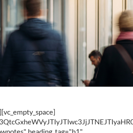
][vc_empty_space]
hc3QtcGxheWVyJTIyJTIwc3JjJTNEJTIy
hownotes" heading_tag="h1"