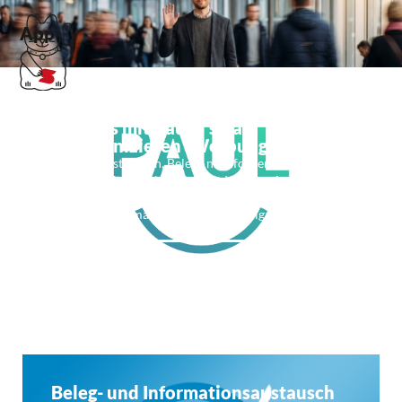
App
Klär das mit Paul – smart
kommunizieren (Werbung)
Termine abstimmen, Belege nachfordern, eine
Unterschrift einholen – tausende kleine Aufgaben wie
diese halten Kanzleimitarbeiter auf Trab. Auch in der
Kanzlei Birkenmaier und Kusel im Allgäu. Aber dort
hält Paul …
Weiterlesen
Beleg- und Informationsaustausch