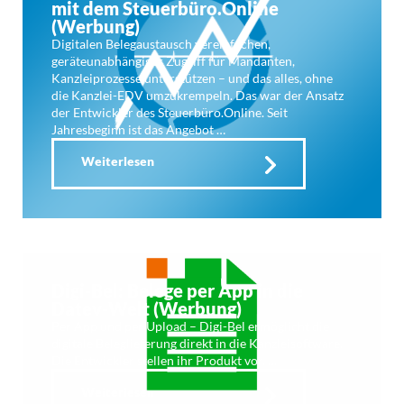
mit dem Steuerbüro.Online
(Werbung)
Digitalen Belegaustausch vereinfachen,
geräteunabhängiger Zugriff für Mandanten,
Kanzleiprozesse unterstützen – und das alles, ohne
die Kanzlei-EDV umzukrempeln. Das war der Ansatz
der Entwickler des Steuerbüro.Online. Seit
Jahresbeginn ist das Angebot …
Weiterlesen
Digi-Bel: Belege per App in die
Datev-Welt (Werbung)
Per App und per Upload – Digi-Bel ermöglicht die
digitale Beleglieferung direkt in die Kanzleisoftware.
Die Entwickler stellen ihr Produkt vor. …
Weiterlesen