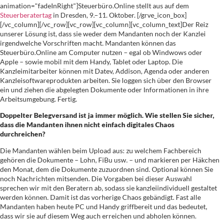
animation="fadeInRight"]Steuerbüro.Online stellt aus auf dem
Steuerberatertag
in Dresden, 9.–11. Oktober. [/grve_icon_box]
[/vc_column][/vc_row][vc_row][vc_column][vc_column_text]Der Reiz
unserer Lösung ist, dass sie weder dem Mandanten noch der Kanzlei
irgendwelche Vorschriften macht. Mandanten können das
Steuerbüro.Online am Computer nutzen – egal ob Windwows oder
Apple – sowie mobil mit dem Handy, Tablet oder Laptop. Die
Kanzleimitarbeiter können mit Datev, Addison, Agenda oder anderen
Kanzleisoftwareprodukten arbeiten. Sie loggen sich über den Browser
ein und ziehen die abgelegten Dokumente oder Informationen in ihre
Arbeitsumgebung. Fertig.
Doppelter Belegversand ist ja immer möglich. Wie stellen Sie sicher,
dass die Mandanten ihnen nicht einfach digitales Chaos
durchreichen?
Die Mandanten wählen beim Upload aus: zu welchem Fachbereich
gehören die Dokumente – Lohn, FiBu usw. – und markieren per Häkchen
den Monat, dem die Dokumente zuzuordnen sind. Optional können Sie
noch Nachrichten mitsenden. Die Vorgaben bei dieser Auswahl
sprechen wir mit den Beratern ab, sodass sie kanzleiindividuell gestaltet
werden können. Damit ist das vorherige Chaos gebändigt. Fast alle
Mandanten haben heute PC und Handy griffbereit und das bedeutet,
dass wir sie auf diesem Weg auch erreichen und abholen können.