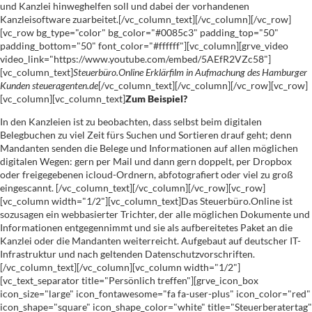
und Kanzlei hinweghelfen soll und dabei der vorhandenen
Kanzleisoftware zuarbeitet.[/vc_column_text][/vc_column][/vc_row]
[vc_row bg_type="color" bg_color="#0085c3" padding_top="50"
padding_bottom="50" font_color="#ffffff"][vc_column][grve_video
video_link="https://www.youtube.com/embed/5AEfR2VZc58"]
[vc_column_text]
Steuerbüro.Online Erklärfilm in Aufmachung des Hamburger
Kunden steueragenten.de
[/vc_column_text][/vc_column][/vc_row][vc_row]
[vc_column][vc_column_text]
Zum Beispiel?
In den Kanzleien ist zu beobachten, dass selbst beim digitalen
Belegbuchen zu viel Zeit fürs Suchen und Sortieren drauf geht; denn
Mandanten senden die Belege und Informationen auf allen möglichen
digitalen Wegen: gern per Mail und dann gern doppelt, per Dropbox
oder freigegebenen icloud-Ordnern, abfotografiert oder viel zu groß
eingescannt.
[/vc_column_text][/vc_column][/vc_row][vc_row]
[vc_column width="1/2"][vc_column_text]
Das Steuerbüro.Online ist
sozusagen ein webbasierter Trichter, der alle möglichen Dokumente und
Informationen entgegennimmt und sie als aufbereitetes Paket an die
Kanzlei oder die Mandanten weiterreicht. Aufgebaut auf deutscher IT-
Infrastruktur und nach geltenden Datenschutzvorschriften.
[/vc_column_text][/vc_column][vc_column width="1/2"]
[vc_text_separator title="Persönlich treffen"][grve_icon_box
icon_size="large" icon_fontawesome="fa fa-user-plus" icon_color="red"
icon_shape="square" icon_shape_color="white" title="Steuerberatertag"