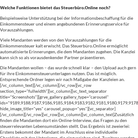
Welche Funktionen bietet das Steuerbüro.Online noch?
Beispielsweise Unterstützung bei der Informationsbeschaffung für die
Einkommensteuer und einem angebundenen Erinnerungsservice für
Vorauszahlungen.
Viele Mandanten werden von den Vorauszahlungen für die
Einkommensteuer kalt erwischt. Das Steuerbüro.Online ermöglicht
automatisierte Erinnerungen, die dem Mandanten zugehen. Die Kanzlei
kann sich so als vorausdenkender Partner präsentieren.
Die Mandanten wollen – das wurde schnell klar – den Upload auch gern
für ihre Einkommensteuerunterlagen nutzen. Das ist möglich.
Entsprechende Ordner legen wir nach Maßgabe der Kanzleien an.
[/vc_column_text][/vc_column][/vc_row][vc_row
section_type="fullwidth"][vc_column][vc_text_separator
title="Screenshots"][grve_gallery gallery_type="carousel"
ids="9189,9188,9187,9186,9185,9184,9183,9182,9181,9180,9179,9178
hide_image_title="yes" carousel_popup="yes"][vc_separator]
[/vc_column][/vc_row][vc_row][vc_column][vc_column_text]Zusätzlich
finden die Mandanten dort ein Online-Interview, das Fragen zu den
steuerrelevanten Lebensumständen stellt. Das Ergebnis ist zweierlei:
Erstens bekommt der Mandant im Anschluss eine individuelle
Checkliste mit den Unterlagen, die einzureichen sind. Zweitens werden