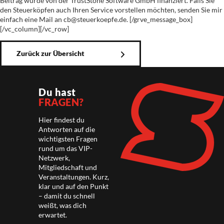
Beitrag wurde von der TrustStone Software GmbH finanziert. Falls Sie
den Steuerköpfen auch Ihren Service vorstellen möchten, senden Sie mir
einfach eine Mail an
cb@steuerkoepfe.de.
[/grve_message_box]
[/vc_column][/vc_row]
Zurück zur Übersicht
Du hast
FRAGEN?
Hier findest du
Antworten auf die
wichtigsten Fragen
rund um das VIP-
Netzwerk,
Mitgliedschaft und
Veranstaltungen. Kurz,
klar und auf den Punkt
– damit du schnell
weißt, was dich
erwartet.