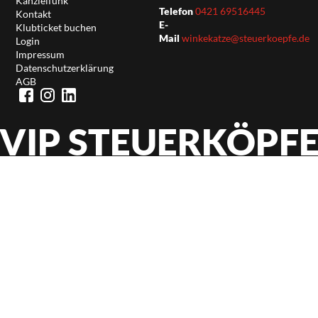
Kanzleifunk
Telefon
0421 69516445
Kontakt
E-
Klubticket buchen
Mail
winkekatze@steuerkoepfe.de
Login
Impressum
Datenschutzerklärung
AGB
VIP STEUERKÖPF