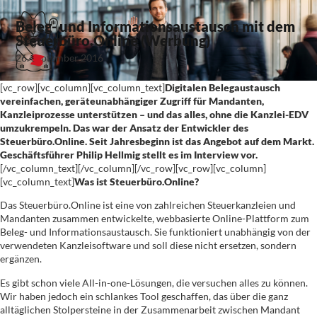
Beleg- und Informationsaustausch mit dem
Steuerbüro.Online (Werbung)
26. September 2016
[vc_row][vc_column][vc_column_text]
Digitalen Belegaustausch
vereinfachen, geräteunabhängiger Zugriff für Mandanten,
Kanzleiprozesse unterstützen – und das alles, ohne die Kanzlei-EDV
umzukrempeln. Das war der Ansatz der Entwickler des
Steuerbüro.Online. Seit Jahresbeginn ist das Angebot auf dem Markt.
Geschäftsführer Philip Hellmig stellt es im Interview vor.
[/vc_column_text][/vc_column][/vc_row][vc_row][vc_column]
[vc_column_text]
Was ist Steuerbüro.Online?
Das Steuerbüro.Online ist eine von zahlreichen Steuerkanzleien und
Mandanten zusammen entwickelte, webbasierte Online-Plattform zum
Beleg- und Informationsaustausch. Sie funktioniert unabhängig von der
verwendeten Kanzleisoftware und soll diese nicht ersetzen, sondern
ergänzen.
Es gibt schon viele All-in-one-Lösungen, die versuchen alles zu können.
Wir haben jedoch ein schlankes Tool geschaffen, das über die ganz
alltäglichen Stolpersteine in der Zusammenarbeit zwischen Mandant