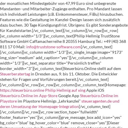
der monatlichen Mindestgebühr von 47,99 Euro sind unbegrenzte
Mandanten- und Mitarbeiter-Zugänge enthalten. Pro Mandant lassen
sich individuell Leistungen (z.B. Einkommensteuer, FiBu) hinzubuchen.
Features wie die Gestaltung im Kanzlei-Design lassen sich zusätzlich
dazu buchen. 30 Tage Kündigungsfrist. Übrigens: Es gibt Sonderangebote
für Kanzleistarter.[/vc_column_text][/vc_column][/vc_row][vc_row]
[vc_column width="1/3"][vc_column_text]Philip Hellmig TrustStone
Software GmbH Caffamacherreihe 8 20355 Hamburg Tel.: +49 (40) 368
811 17 0 Mail:
info@truststone-software.com
[/vc_column_text]
[/vc_column][vc_column width="1/3"][vc_single_image image="9173"
img_size="medium" add_caption="yes"][/vc_column][vc_column
width="1/3"][vc_text_separator title="Persönlich treffen"
border_width="3"][vc_column_text]Steuerbüro.Online stellt auf dem
Steuerberatertag
in Dresden aus, 9. bis 11. Oktober. Die Entwickler
stehen für Fragen und Vorführungen bereit.[/vc_column_text]
[/vc_column][/vc_row][vc_row][vc_column][vc_column_text]Homepage:
https://steuerbüro.online
Philip Hellmig auf xing
Apple iOS
Steuerbüro.Online im App-Store
Google App
Steuerbüro.Online im
Playstore
im Playstore Hellmigs „Lehrkanzlei“
steueragenten.de und
deren Umsetzung der Homepage-Integration
[/vc_column_text]
[/vc_column][/vc_row][vc_row section_type="fullwidth"
footer_feature="yes"][vc_column][grve_message_box add_icon="yes"
bg_color="blue" bg_hover_color="blue" remove_close="yes"]Dieser