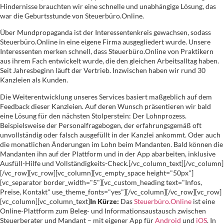
Hindernisse brauchten wir eine schnelle und unabhängige Lösung, das
war die Geburtsstunde von Steuerbüro.Online.
Über Mundpropaganda ist der Interessentenkreis gewachsen, sodass
Steuerbüro.Online in eine eigene Firma ausgegliedert wurde. Unsere
Interessenten merken schnell, dass Steuerbüro.Online von Praktikern
aus ihrem Fach entwickelt wurde, die den gleichen Arbeitsalltag haben.
Seit Jahresbeginn läuft der Vertrieb. Inzwischen haben wir rund 30
Kanzleien als Kunden.
Die Weiterentwicklung unseres Services basiert maßgeblich auf dem
Feedback dieser Kanzleien. Auf deren Wunsch präsentieren wir bald
eine Lösung für den nächsten Stolperstein: Der Lohnprozess.
Beispielsweise der Personalfragebogen, der erfahrungsgemäß oft
unvollständig oder falsch ausgefüllt in der Kanzlei ankommt. Oder auch
die monatlichen Änderungen im Lohn beim Mandanten. Bald können die
Mandanten ihn auf der Plattform und in der App abarbeiten, inklusive
Ausfüll-Hilfe und Vollständigkeits-Check.[/vc_column_text][/vc_column]
[/vc_row][vc_row][vc_column][vc_empty_space height="50px"]
[vc_separator border_width="5"][vc_custom_heading text="Infos,
Preise, Kontakt" use_theme_fonts="yes"][/vc_column][/vc_row][vc_row]
[vc_column][vc_column_text]
In Kürze:
Das
Steuerbüro.Online
ist eine
Online-Plattform zum Beleg- und Informationsaustausch zwischen
Steuerberater und Mandant – mit eigener App für
Android
und
iOS
. In