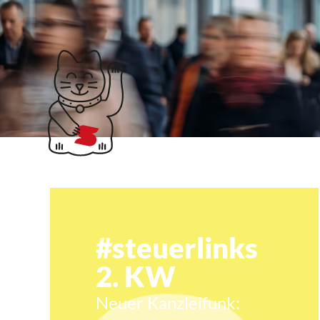
Klubticket buchen
accountex Las Veg
#steuerlinks
2. KW
Neuer Kanzleifunk: