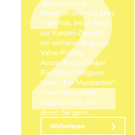
Jahresplanung,
steuerberatern.de goes
Franchise, Intuit-Blog
zur Kanzlei-Zukunft,
ein weiteres Blog zum
Value-Pricing,
Accountex Las Vegas
Rückblick. Übrigens:
Unter „Für Mandanten“
finden Sie künftig
Inspirationen, mit
denen Sie gern …
Weiterlesen