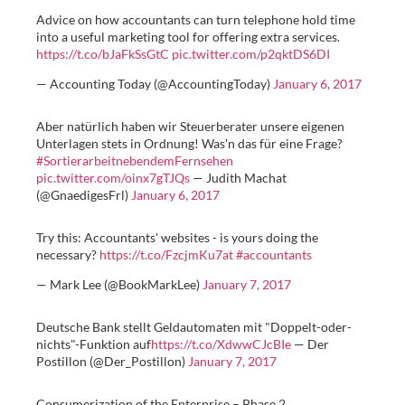
Advice on how accountants can turn telephone hold time
into a useful marketing tool for offering extra services.
https://t.co/bJaFkSsGtC
pic.twitter.com/p2qktDS6DI
— Accounting Today (@AccountingToday)
January 6, 2017
Aber natürlich haben wir Steuerberater unsere eigenen
Unterlagen stets in Ordnung! Was'n das für eine Frage?
#SortierarbeitnebendemFernsehen
pic.twitter.com/oinx7gTJQs
— Judith Machat
(@GnaedigesFrl)
January 6, 2017
Try this: Accountants' websites - is yours doing the
necessary?
https://t.co/FzcjmKu7at
#accountants
— Mark Lee (@BookMarkLee)
January 7, 2017
Deutsche Bank stellt Geldautomaten mit "Doppelt-oder-
nichts"-Funktion auf
https://t.co/XdwwCJcBIe
— Der
Postillon (@Der_Postillon)
January 7, 2017
Consumerization of the Enterprise – Phase 2