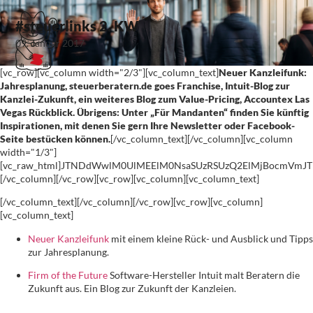
#steuerlinks 2. KW
09. Januar 2017
[vc_row][vc_column width="2/3"][vc_column_text]
Neuer Kanzleifunk:
Jahresplanung, steuerberatern.de goes Franchise, Intuit-Blog zur
Kanzlei-Zukunft, ein weiteres Blog zum Value-Pricing, Accountex Las
Vegas Rückblick. Übrigens: Unter „Für Mandanten“ finden Sie künftig
Inspirationen, mit denen Sie gern Ihre Newsletter oder Facebook-
Seite bestücken können.
[/vc_column_text][/vc_column][vc_column
width="1/3"]
[vc_raw_html]JTNDdWwlM0UlMEElM0NsaSUzRSUzQ2ElMjBocmVmJ
[/vc_column][/vc_row][vc_row][vc_column][vc_column_text]
[/vc_column_text][/vc_column][/vc_row][vc_row][vc_column]
[vc_column_text]
Neuer Kanzleifunk
mit einem kleine Rück- und Ausblick und Tipps
zur Jahresplanung.
Firm of the Future
Software-Hersteller Intuit malt Beratern die
Zukunft aus. Ein Blog zur Zukunft der Kanzleien.