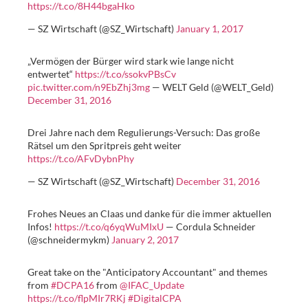
https://t.co/8H44bgaHko
— SZ Wirtschaft (@SZ_Wirtschaft)
January 1, 2017
„Vermögen der Bürger wird stark wie lange nicht
entwertet“
https://t.co/ssokvPBsCv
pic.twitter.com/n9EbZhj3mg
— WELT Geld (@WELT_Geld)
December 31, 2016
Drei Jahre nach dem Regulierungs-Versuch: Das große
Rätsel um den Spritpreis geht weiter
https://t.co/AFvDybnPhy
— SZ Wirtschaft (@SZ_Wirtschaft)
December 31, 2016
Frohes Neues an Claas und danke für die immer aktuellen
Infos!
https://t.co/q6yqWuMIxU
— Cordula Schneider
(@schneidermykm)
January 2, 2017
Great take on the "Anticipatory Accountant" and themes
from
#DCPA16
from
@IFAC_Update
https://t.co/flpMIr7RKj
#DigitalCPA