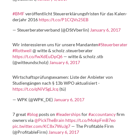
#BMF
veröffentlicht Steu­er­er­klä­rungs­fris­ten für das Ka­len­
der­jahr 2016
https://t.co/P1CQVs25EB
— Steuerberaterverband (@DStVberlin)
January 6, 2017
Wir interessieren uns für unsere Mandanten
#Steuerberater
#Rottweil
@ witte & scholz .steuerberater
https://t.co/fwXdEuDpQ6
— witte & scholz .stb
(@witteundscholz)
January 6, 2017
Wirtschaftsprüfungsexamen: Liste der Anbieter von
Studiengängen nach § 13b WPO aktualisiert -
https://t.co/qNiVSgLJcq
(tü)
— WPK (@WPK_DE)
January 6, 2017
7 great
#blog
posts on
#leaderships
for
#accountancy
firm
owners via
@PickTheBrain
https://t.co/MokpFmB7eo
pic.twitter.com/KC8x7WuJg7
— The Profitable Firm
(@ProfitableFirm)
January 6, 2017