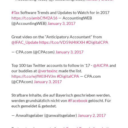
#Tax
Software Trends and Updates to Watch for in 2017
https://t.co/ambCfM2A16
— AccountingWEB
(@AccountingWEB)
January 3, 2017
Great video on the "Anticipatory Accountant" from
@IFAC_Update
https://t.co/VD59d4tKXH
#DigitalCPA
— CPA.com (@CPAcom)
January 3, 2017
Top 100 tax Twitter accounts to follow in '17 -
@AICPA
and
our buddies at
@vertexinc
made the list.
https://t.co/wjfWJJHVJm
#DigitalCPA
— CPA.com
(@CPAcom)
January 3, 2017
Strafbare Inhalte, die auf Bayerisch geschrieben werden,
werden grundsätzlich nicht von
#Facebook
gelöscht. Für
euch gemeldet & getestet.
— Anwaltsgelaber (@anwaltsgelaber)
January 2, 2017