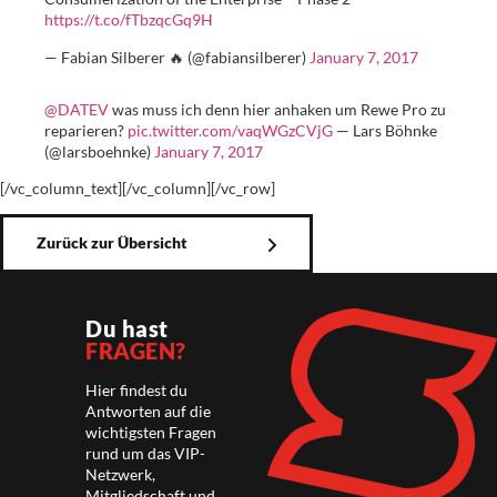
https://t.co/fTbzqcGq9H
— Fabian Silberer 🔥 (@fabiansilberer)
January 7, 2017
@DATEV
was muss ich denn hier anhaken um Rewe Pro zu
reparieren?
pic.twitter.com/vaqWGzCVjG
— Lars Böhnke
(@larsboehnke)
January 7, 2017
[/vc_column_text][/vc_column][/vc_row]
Zurück zur Übersicht
Du hast
FRAGEN?
Hier findest du
Antworten auf die
wichtigsten Fragen
rund um das VIP-
Netzwerk,
Mitgliedschaft und