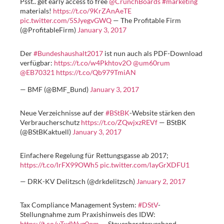
Psst.. get early access to free
@CrunchBoards
#marketing
materials!
https://t.co/9KrZAnAeTE
pic.twitter.com/5SJyegvGWQ
— The Profitable Firm
(@ProfitableFirm)
January 3, 2017
Der
#Bundeshaushalt2017
ist nun auch als PDF-Download
verfügbar:
https://t.co/w4Pkhtov2O
@um60rum
@EB70321
https://t.co/Qb979TmiAN
— BMF (@BMF_Bund)
January 3, 2017
Neue Verzeichnisse auf der
#BStBK
-Website stärken den
Verbraucherschutz
https://t.co/ZQwjxzREVf
— BStBK
(@BStBKaktuell)
January 3, 2017
Einfachere Regelung für Rettungsgasse ab 2017;
https://t.co/lrFX99OWh5
pic.twitter.com/layGrXDFU1
— DRK-KV Delitzsch (@drkdelitzsch)
January 2, 2017
Tax Compliance Management System:
#DStV
-
Stellungnahme zum Praxishinweis des IDW:
https://t.co/yTxdWvg0qm
— Steuerberaterverband