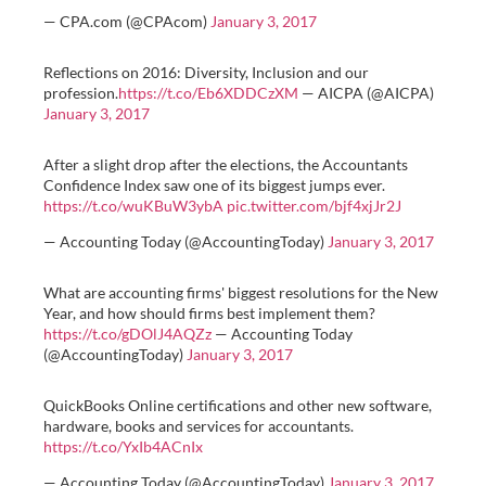
— CPA.com (@CPAcom)
January 3, 2017
Reflections on 2016: Diversity, Inclusion and our
profession.
https://t.co/Eb6XDDCzXM
— AICPA (@AICPA)
January 3, 2017
After a slight drop after the elections, the Accountants
Confidence Index saw one of its biggest jumps ever.
https://t.co/wuKBuW3ybA
pic.twitter.com/bjf4xjJr2J
— Accounting Today (@AccountingToday)
January 3, 2017
What are accounting firms' biggest resolutions for the New
Year, and how should firms best implement them?
https://t.co/gDOlJ4AQZz
— Accounting Today
(@AccountingToday)
January 3, 2017
QuickBooks Online certifications and other new software,
hardware, books and services for accountants.
https://t.co/YxIb4ACnIx
— Accounting Today (@AccountingToday)
January 3, 2017