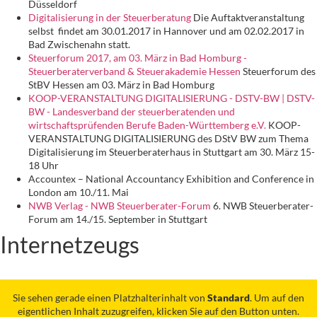
Düsseldorf
Digitalisierung in der Steuerberatung
Die Auftaktveranstaltung
selbst findet am 30.01.2017 in Hannover und am 02.02.2017 in
Bad Zwischenahn statt.
Steuerforum 2017, am 03. März in Bad Homburg -
Steuerberaterverband & Steuerakademie Hessen
Steuerforum des
StBV Hessen am 03. März in Bad Homburg
KOOP-VERANSTALTUNG DIGITALISIERUNG - DSTV-BW | DSTV-
BW - Landesverband der steuerberatenden und
wirtschaftsprüfenden Berufe Baden-Württemberg e.V.
KOOP-
VERANSTALTUNG DIGITALISIERUNG des DStV BW zum Thema
Digitalisierung im Steuerberaterhaus in Stuttgart am 30. März 15-
18 Uhr
Accountex – National Accountancy Exhibition and Conference in
London am 10./11. Mai
NWB Verlag - NWB Steuerberater-Forum
6. NWB Steuerberater-
Forum am 14./15. September in Stuttgart
Internetzeugs
Sie sehen gerade einen Platzhalterinhalt von
Standard
. Um auf den
eigentlichen Inhalt zuzugreifen, klicken Sie auf den Button unten.