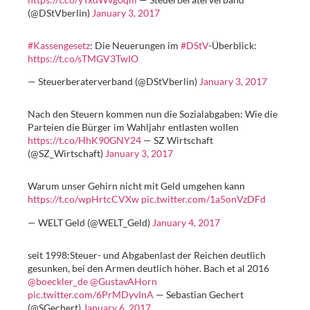
(@DStVberlin)
January 3, 2017
#Kassengesetz
: Die Neuerungen im
#DStV
-Überblick:
https://t.co/sTMGV3TwIO
— Steuerberaterverband (@DStVberlin)
January 3, 2017
Nach den Steuern kommen nun die Sozialabgaben: Wie die
Parteien die Bürger im Wahljahr entlasten wollen
https://t.co/HhK90GNY24
— SZ Wirtschaft
(@SZ_Wirtschaft)
January 3, 2017
Warum unser Gehirn nicht mit Geld umgehen kann
https://t.co/wpHrtcCVXw
pic.twitter.com/1a5onVzDFd
— WELT Geld (@WELT_Geld)
January 4, 2017
seit 1998:Steuer- und Abgabenlast der Reichen deutlich
gesunken, bei den Armen deutlich höher. Bach et al 2016
@boeckler_de
@GustavAHorn
pic.twitter.com/6PrMDyvInA
— Sebastian Gechert
(@SGechert)
January 6, 2017