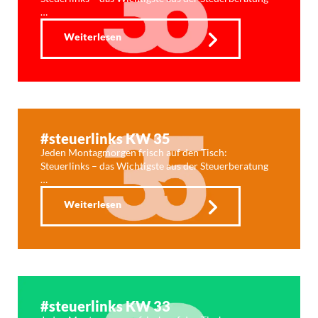
…
Weiterlesen
#steuerlinks KW 35
Jeden Montagmorgen frisch auf den Tisch:
Steuerlinks – das Wichtigste aus der Steuerberatung
…
Weiterlesen
#steuerlinks KW 33