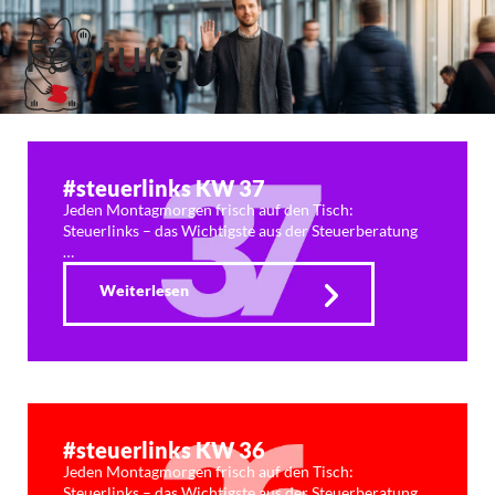
Feature
#steuerlinks KW 37
Jeden Montagmorgen frisch auf den Tisch:
Steuerlinks – das Wichtigste aus der Steuerberatung
…
Weiterlesen
#steuerlinks KW 36
Jeden Montagmorgen frisch auf den Tisch:
Steuerlinks – das Wichtigste aus der Steuerberatung