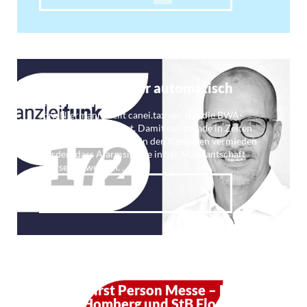
Kf 172: Ausreißer automatisch
erkennen
Jörg Niermann stellt canei.tax vor, das die BWA-
Prüfung automatisiert. Damit soll gerade in Zeiten
der Arbeitsüberlastung in den Kanzleien vermieden
werden, dass Alarmsignale in der Mandantschaft
übersehen werden. …
Weiterlesen
kf 140: First Person Messe – Mit
Stefan Homberg und StB Florian