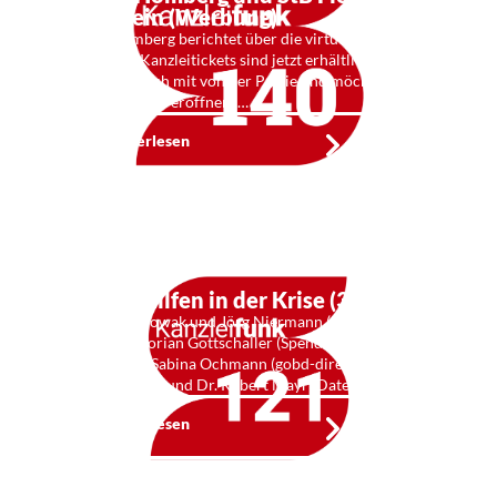
Karbstein (Werbung)
Stefan Homberg berichtet über die virtuelle StB-Expo.
Early-Bird-Kanzleitickets sind jetzt erhältlich. StB
Florian ist auch mit von der Partie und möchte dort
ein Kochstudio eröffnen. …
Weiterlesen
Kf 121: Hilfen in der Krise (3)
Mit Stefan Nowak und Jörg Niermann (Haufe Better
Business), Florian Gottschaller (Spendit, Lunchit), StB
Frank Hahn, Sabina Ochmann (gobd-direkt.de), StB
Erich Erichsen und Dr. Robert Mayr (Datev). …
Weiterlesen