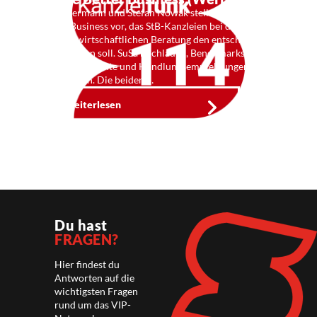
Jörg Niermann und Stefan Nowak stellen Haufe
Better Business vor, das StB-Kanzleien bei der
betriebswirtschaftlichen Beratung den entscheidenen
Schub geben soll. SuSa hochladen, Benchmarks,
Potentialberichte und Handlungsempfehlungen
runterladen. Die beiden …
Weiterlesen
Du hast
FRAGEN?
Hier findest du
Antworten auf die
wichtigsten Fragen
rund um das VIP-