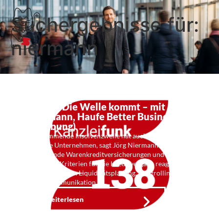
Suchergebnisse für:
niermann
Kf 138: Die Welle kommt – mit Jörg
Niermann, Haufe Better Business
(Werbung)
Die kommende Insolvenzwelle hat auch Einfluss auf
gesunde Unternehmen, sagt Jörg Niermann. Um auf
wegfallende Warenkreditversicherungen und
geänderte Kriterien für die Kreditvergabe reagieren
zu können, seien Liquiditätsplanung, Controlling und
Finanzkommunikation …
Weiterlesen