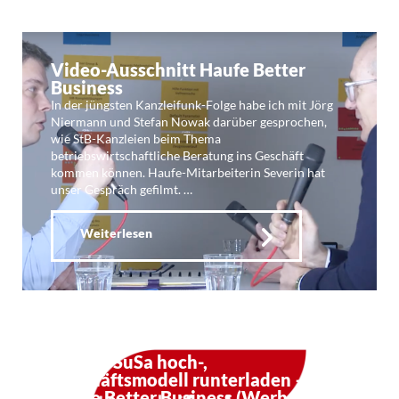
Video-Ausschnitt Haufe Better
Business
In der jüngsten Kanzleifunk-Folge habe ich mit Jörg
Niermann und Stefan Nowak darüber gesprochen,
wie StB-Kanzleien beim Thema
betriebswirtschaftliche Beratung ins Geschäft
kommen können. Haufe-Mitarbeiterin Severin hat
unser Gespräch gefilmt. …
Weiterlesen
Kf 114: SuSa hoch-,
Geschäftsmodell runterladen –
Haufe Better Business (Werbung)