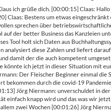
ng mit zehn bis 20% in das Risiko dieses Darlehens selber hineingehen das heißt auch dass alle Kreditvergabe Prozesse und Kriterien die in der Vergangenheit gehalten, [00:03:03] Jörg Niermann: auch für dieses Sonderprogramm 20/20 gelten das heißt ich muss der Bank einmal klar machen. [00:03:10] Jörg Niermann: Dass ich kreditwürdig bin eben kein Sanierungsfall bin und ich muss der Bahn Geräte aufzeigen wie groß der Liquiditätsbedarf ist der jetzt durch covid-19 entstanden ist Versicherte machen muss es ich muss Planung erstellen, [00:03:23] Jörg Niermann: und idealerweise sind eben nicht nur eine sondern zwei, [00:03:27] Jörg Niermann: mit einmal eine Planung erstellen wie sehe das Geschäft normalerweise aus ohne den Einfluss von covid-19. [00:03:35] Jörg Niermann: Dann ein Szenario erstellen wie hat sich mein Geschäft jetzt verändert aufgrund dieser Pandemie Situation, [00:03:42] Jörg Niermann: und wie groß ist dann der Liquiditätsbedarf der daraus entstanden ist er nicht heute mit anderen Mitteln nicht mehr decken kann. [00:03:48] Jörg Niermann: Am und dann häufig Besonderheit eigentlich in Fels in der Phase die die Unternehmensberatung soll's Krisensituation bezeichnet weil Mittelständlern und in jeder Krise [00:03:57] Jörg Niermann: geht nur darum dem Mittelständler natürlich sehr sehr schnell zu helfen der Liquiditätsbedarf ist sofort da respektive in wenigen Wochen, [00:04:05] Jörg Niermann: dass ich muss sehr sehr schnell sein in diesem Prozess und auch in der Erstellung von den notwendigen Finanzplanung sehr sehr schnell sein. [00:04:13] Jörg Niermann: Am Banner normalen Unternehmenssituation habe ich dann vielleicht. [00:04:18] Jörg Niermann: 1 2 vielleicht auch mal drei Unternehmen gleichzeitig die eine Planung brauchen und 3 wäre schon eine spitzen Situation wahrscheinlich. [00:04:25] Jörg Niermann: Jetzt hat man natürlich so ein kumulatives Ereignis alle haben das gleiche Problem zur gleichen Zeit und blau haben in sehr sehr kurzer Zeit diese liquiden Mittel. [00:04:35] Jörg Niermann: Normale toolsuisse in der Vergangenheit genutzt habe um solche Planung zu erstellen Excel DATEV et cetera sind zwar gute Werkzeuge. [00:04:44] Jörg Niermann: Aber ich bezweifle dass die in dieser Ausnahmesituation wo jetzt 50 Mandanten gleichzeitig aufschlagen, [00:04:51] Jörg Niermann: wirklich so effizient arbeiten wie das sein muss damit ich ihn sprechen all diesen Mandanten die notwendige Unterstützung geben kann dass all diese Mandanten auch versprechen die Liquidität Unterstützung seitens der KfW bekomm. [00:05:03] Claas: Wieso kriege ich das mit eurem Tool schneller hin. [00:05:06] Jörg Niermann: Ja unser Tool hat natürlich den riesen Vorteil wie du schon gesagt hast wir setzen auf den Buchhaltungsdaten auf und was unser Werkzeug macht es ja eben nicht nur Finanzanalyse Potenzialanalyse und Handlungsempfehlung geben, [00:05:18] Jörg Niermann: bei unser Werkzeug hat ein sehr sehr mächtiges Planungstool im Bauch. [00:05:22] Jörg Niermann: Und was wir machen ist unser Werkzeug erstellt auf Basis der FinanzBuch der Daten aus der Finanzbuchhaltung völlig automatisch Planungsvorschläge. [00:05:32] Jörg Niermann: Übern Horizont von drei bis fünf Jahren so dass ich eben in einen bestehenden Plan nur noch verändern und detaillierte eingreifen muss, [00:05:40] Jörg Niermann: also viele Fleißarbeit ist dann schon weggenommen und ich bin einfach viel viel schneller in der Stellung dieses Plans II ist, [00:05:48] Jörg Niermann: dass unser Werkzeug ein sehr sehr mächtiges Report Management-Tool im Bauch hat, [00:05:55] Jörg Niermann: wo im auch Berichte drin sind die wir gemeinsam mit vor allem Volksbanken Raiffeisenbanken und Sparkassen erstellt haben das hat die Anforderung de