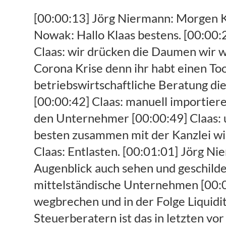
[00:00:13] Jörg Niermann: Morgen Klaus ich grüße dich. [00:00:15] Claas: Hallo Stefan wie geht's. [00:00:17] Stefan Nowak: Hallo Klaas bestens. [00:00:20] Claas: Bestens um etwas eingeschränkt durch eine Zahn-OP aber [00:00:24] Claas: wir drücken die Daumen wir wollen sprechen über betriebswirtschaftliche Beratung jetzt auch in Zeiten der Corona Krise denn ihr habt einen Tool auf der better Business das Kanzleien unterstützt bei der [00:00:36] Claas: betriebswirtschaftliche Beratung dieses Tool holt sich Daten aus Buchhaltungssystem bzw man kann sie auch, [00:00:42] Claas: manuell importieren analysiert diese Zahlen und liefert daraufhin auch Handlungsempfehlungen an den Unternehmer [00:00:49] Claas: und damit der die auch kompetent umgesetzt bekommt macht man das am besten zusammen mit der Kanzlei wie könnte ich jetzt in dieser Situation mit eurem Tool die Kanzleien. [00:00:59] Claas: Entlasten. [00:01:01] Jörg Niermann: Der Fleischer Beginner einmal die Situation zu beschreiben die wir im Augenblick auch sehen und geschildert bekommen durch die covid-19 Pandemie geraten zunehmend viele mittelständische Unternehmen [00:01:13] Jörg Niermann: unverschuldet in der Krisensituation wo Umsätze wegbrechen und in der Folge Liquidität einfach knapp wird und das was wir jetzt gerade natürlich sehen bei den Steuerberatern ist das in letzten vor allem zwei Wochen [00:01:26] Jörg Niermann: wifi viele Maßnahmen eingeleitet werden seitens der Steuerberater [00:01:30] Jörg Niermann: so Liquiditätssicherung da gibt es im Wesentlichen darum Kurzarbeitergeld zu beantragen gleichzeitig die Personalkosten zu senken, [00:01:38] Jörg Niermann: M&A türlich auch Stundungsantrag zu stellen um entsprechende Steuerzahlung oder auch Zahlung an die Sozialversicherungsträger entsprechend. [00:01:46] Jörg Niermann: Später im Jahr durchzuführen und jetzt im Augenblick mal Liquidität zu sichern und zu schon [00:01:51] Jörg Niermann: was hierbei auch bereit sehen ist dass diese Maßnahmen natürlich hier nicht für alle mittelständische Unternehmen ausreichend sind viele viele Mittelständler müssen jetzt in die zweite Phase eintreten nämlich der Liquiditätsbeschaffung. [00:02:05] Jörg Niermann: Und dafür gibt's seit einigen Tagen ja gottlob seitens der Bundesregierung und der KfW das Sonderprogramm 20/20 [00:02:13] Jörg Niermann: wo eben Mittelständler jetzt unverschuldet in einer Krise Situation geraten sind kurz den kurzfristig entstandenen [00:02:20] Jörg Niermann: Liquiditätsbedarf decken können über entsprechende Darlehen der KfW [00:02:25] Jörg Niermann: was über auch wissen ist dass die KfW natürlich ihr selber auch kein Interesse an einem Bett eine Bettbank zu werden also Sanierungsfälle zu betreuen was geht vor einem hier um Unternehmen die jetzt wirklich unverschuldet aufgrund dieser Pandemie in eine Krise geraten die zu unterstützen. [00:02:40] Jörg Niermann: Deswegen übernimmt die KfW auch nicht 100% des Risikos sondern nimmt immer auch die entsprechende Hausbank mit in die Verpflichtung, [00:02:47] Jörg Niermann: würde der Kreditantrag ja auch gestellt werden muss und die Hausbank geht muss, [00:02:51] Jörg Niermann: je nach Größenordnu