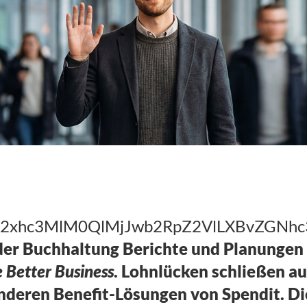
Krise (3)
IwY2xhc3MlM0QlMjJwb2RpZ2VlLXBvZGN
der Buchhaltung Berichte und Planungen e
 Better Business
. Lohnlücken schließen au
nderen Benefit-Lösungen von Spendit. 