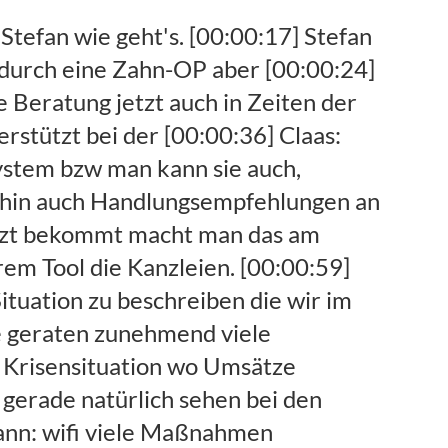
r Banken heute schon erfüllen, [00:06:05] Jörg Niermann: ich muss also jetzt nicht selber noch solche Berichte überlegen muss vielleicht ins sonnenschweine Nero gehen sagen was wir von der Bank akzeptiert was nicht da gibt's bereits Standardberichte die Bank gewohnt ist zu sehen mit denen die Bank arbeiten kann, [00:06:18] Jörg Niermann: und zusätzlich die Möglichkeit diese Dinge auch noch in Excel zu exportieren dass die Band die im auch gleich in die eigenen Systeme einlesen kann also kurzum ich muss mich wenig, [00:06:27] Jörg Niermann: mit der Planung Technologie beschäftigen und dem ganzen Drumherum soll ich kann meine Zeit wirklich sehr sehr Zeit schon eben auf dem planungsinhalte konzentrieren und dafür schon viel Arbeit abgenommen. [00:06:40] Claas: Ja ich hatte das letzte mal gesprochen hatten da war eure Schnittstelle zu DATEV Welt kurz vor dem Start ist sie gestartet und welche Szenarien könnt ihr da mit bedienen. [00:06:53] Jörg Niermann: Ja die DATEV-Schnittstelle gibt es seit etwa einem Monat also wir haben die nahezu plangerechte auch live gestellt und was ich da jetzt machen kann ist ich kann eben wenn ich eine wenn ich die sogenannte DATEV [00:07:06] Jörg Niermann: Desktopanwendung nutze also meine Anwendung nicht im Rechenzentrum der DATEV in Nürnberg habe da gibt es eine andere afisi gehörende online Connect aber wenn ich. [00:07:17] Jörg Niermann: Entweder die Daten selber administrieren bei mir im Haus oder sie bei einem Drittanbieter huste kann ich diese Schnittstelle nutzen und kann eben auf Knopfdruck beliebig viele Daten über beliebig viele Mandanten gleichzeitig ins System laden [00:07:31] Jörg Niermann: und in der Konsequenz auch natürlich mir auch solche Planungsvorschläge über beliebig viele Mandanten gleichzeitig erstellen lassen. [00:07:38] Claas: Jetzt müsste es nur noch einmal kurz das Auto das Bezahlmodell erläutern weil Daten für alle Mandanten hoch sind die dann alle Kunden bei Euch oder muss ich für die alle ein Konto anlegen oder was auch immer wie ist euer Bezahlmodell. [00:07:51] Jörg Niermann: Ja also wir rechnen ja nach sogenannten System Mandanten bei uns ab System an dann heißt immer ich habe einen System Platz [00:07:59] Jörg Niermann: ja geschaffen wo ich die Daten für einen Mandanten halte wird da scheiden der immer zwischen Beratungs Mandanten und System Mandanten wenn ich in normalen Situationen bin will ich jetzt ich will Mandanten nur analysieren wegen Analysebericht geben [00:08:12] Jörg Niermann: ja dann sagen wir mal nutze einen System Mandanten [00:08:15] Jörg Niermann: lade die Daten eines Beratungs Mandanten ins System löscht die Daten nach bricht Erstellung wieder und nutz auf dem gleichen System Mandanten den nächsten Beratungsmandat, [00:08:24] Jörg Niermann: also kann ich eben sehr viele Beratungs Mandanten vor allem wenn der Analyse über ein System Mandanten laufen lassen jetzt in diesem. [00:08:31] Claas: Erdbeerzeit wenn ich einen laufend beraten will dann mache ich ihn zum System an dann habe ich laufen seine Daten drin und dann ist es halt auch mit. [00:08:39] Jörg Niermann: Und