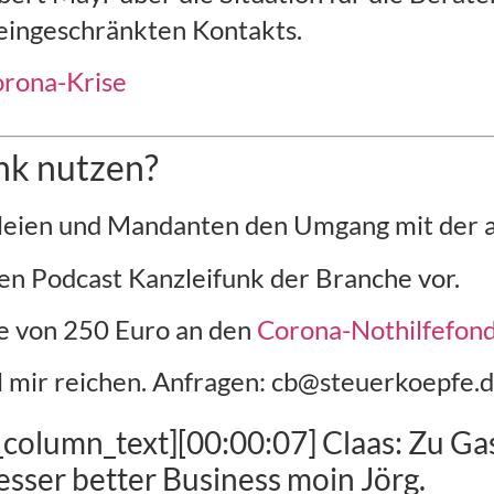
 eingeschränkten Kontakts.
orona-Krise
nk nutzen?
zleien und Mandanten den Umgang mit der ak
nen Podcast Kanzleifunk der Branche vor.
de von 250 Euro an den
Corona-Nothilfefon
l mir reichen. Anfragen: cb@steuerkoepfe.
_column_text][00:00:07] Claas: Zu Gas
sser better Business moin Jörg.