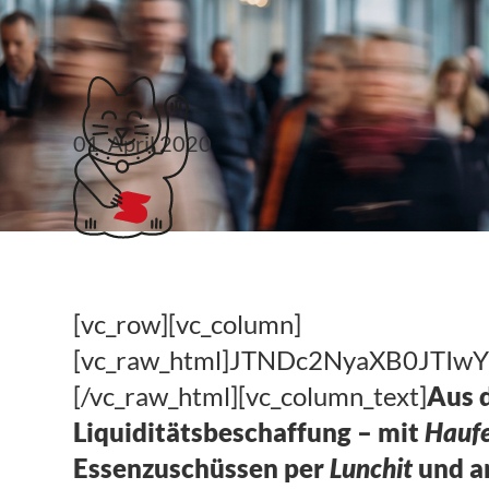
Klubticket buchen
01. April 2020
Kf 121: Hilfen in der 
[vc_row][vc_column]
[vc_raw_html]JTNDc2NyaXB0JT
[/vc_raw_html][vc_column_text]
Aus 
Liquiditätsbeschaffung – mit
Haufe
Essenzuschüssen per
Lunchit
und a