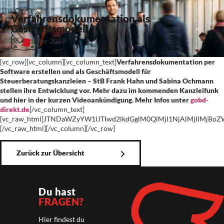
Verfahrensdokumentation als
Geschäftsmodell
06. Oktober 2019
[vc_row][vc_column][vc_column_text]
Verfahrensdokumentation per
Software erstellen und als Geschäftsmodell für
Steuerberatungskanzleien – StB Frank Hahn und Sabina Ochmann
stellen ihre Entwicklung vor. Mehr dazu im kommenden Kanzleifunk
und hier in der kurzen Videoankündigung. Mehr Infos unter
gobd-
direkt.de
[/vc_column_text]
[vc_raw_html]JTNDaWZyYW1lJTIwd2lkdGglM0QlMjI1NjAlMjIlM
[/vc_raw_html][/vc_column][/vc_row]
Zurück zur Übersicht
Du hast
FRAGEN?
Hier findest du