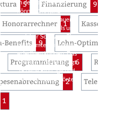
In der TaxTechListe
können Sie ganz
einfach nachschauen,
mit welchen Tools und
welcher Software Sie
bestimmte Aufgaben
erledigen können. Das
heutige Update bringt
59 neue Einträge und
14 neue Schlagwörter.
…
Weiterlesen