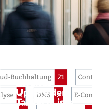
Zweites
Update der
TaxTechListe