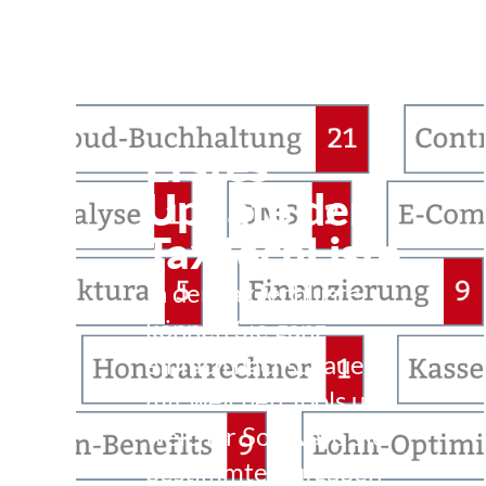
Erstes
Update der
TaxTechListe
In der TaxTechListe
können Sie ganz
einfach nachschauen,
mit welchen Tools und
welcher Software Sie
bestimmte Aufgaben