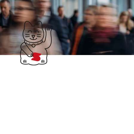
Klubticket buchen
Suchergebnisse für: 
Signavio
Collaborative process
& decision
management. Process-