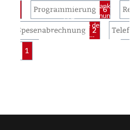
erledigen können. Dank
vieler Tippgeber ist nun
das erste Update der
TaxTechListe da: …
Weiterlesen