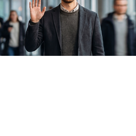
Signavio
Signavio
Collaborative process
& decision
management. Process-