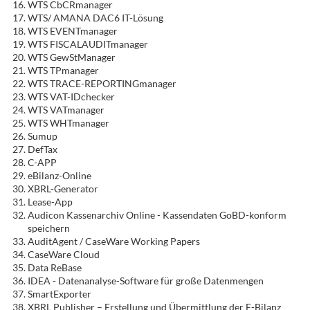
WTS CbCRmanager
WTS/ AMANA DAC6 IT-Lösung
WTS EVENTmanager
WTS FISCALAUDITmanager
WTS GewStManager
WTS TPmanager
WTS TRACE-REPORTINGmanager
WTS VAT-IDchecker
WTS VATmanager
WTS WHTmanager
Sumup
DefTax
C-APP
eBilanz-Online
XBRL-Generator
Lease-App
Audicon Kassenarchiv Online - Kassendaten GoBD-konform
speichern
AuditAgent / CaseWare Working Papers
CaseWare Cloud
Data ReBase
IDEA - Datenanalyse-Software für große Datenmengen
SmartExporter
XBRL Publisher – Erstellung und Übermittlung der E-Bilanz