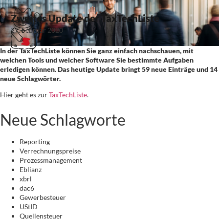
Zweites Update der TaxTechListe
27. Februar 2020
In der TaxTechListe können Sie ganz einfach nachschauen, mit
welchen Tools und welcher Software Sie bestimmte Aufgaben
erledigen können. Das heutige Update bringt 59 neue Einträge und 14
neue Schlagwörter.
Hier geht es zur
TaxTechListe
.
Neue Schlagworte
Reporting
Verrechnungspreise
Prozessmanagement
Eblianz
xbrl
dac6
Gewerbesteuer
UStID
Quellensteuer