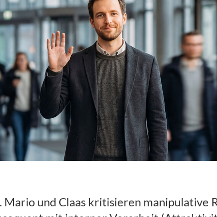
visited – Finden
Mitarbeitern in
rangebot und
 Mario und Claas kritisieren manipulative