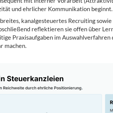
sequent mit interner Vorarbeit (Attraktivit
zität und ehrlicher Kommunikation beginnt.
breites, kanalgesteuertes Recruiting sowi
schließend reflektieren sie offen über Ler
itige Praxisaufgaben im Auswahlverfahren d
ar machen.