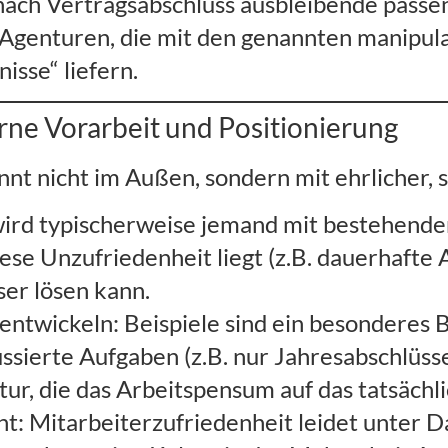
d, nach Vertragsabschluss ausbleibende pas
genturen, die mit den genannten manipulati
isse“ liefern.
erne Vorarbeit und Positionierung
t nicht im Außen, sondern mit ehrlicher, s
wird typischerweise jemand mit bestehende
ese Unzufriedenheit liegt (z.B. dauerhafte 
er lösen kann.
ntwickeln: Beispiele sind ein besonderes Bür
ssierte Aufgaben (z.B. nur Jahresabschlüss
tur, die das Arbeitspensum auf das tatsächl
: Mitarbeiterzufriedenheit leidet unter D