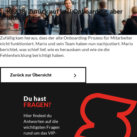
Kf 238: Zurück auf Los! Onboarding, aber
bitte richtig
14. Januar 2026
Zufällig kam heraus, dass der alte Onboarding-Prozess für Mitarbeiter
nicht funktioniert. Mario und sein Team haben nun nachjustiert. Mario
berichtet, was schief lief, wie es herauskam und wie sie die
Fehlentwicklung berichtigt haben.
Zurück zur Übersicht
Du hast
FRAGEN?
Hier findest du
Antworten auf die
wichtigsten Fragen
rund um das VIP-