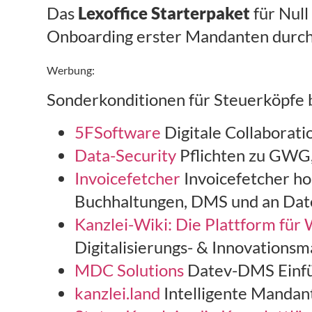
Das
Lexoffice Starterpaket
für Null
Onboarding erster Mandanten durch 
Werbung:
Sonderkonditionen für Steuerköpfe b
5FSoftware
Digitale Collaborati
Data-Security
Pflichten zu GWG
Invoicefetcher
Invoicefetcher ho
Buchhaltungen, DMS und an Dat
Kanzlei-Wiki: Die Plattform für 
Digitalisierungs- & Innovations
MDC Solutions
Datev-DMS Einfü
kanzlei.land
Intelligente Mandan