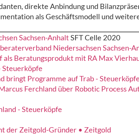
danten, direkte Anbindung und Bilanzpräsen
entation als Geschäftsmodell und weiter
chsen Sachsen-Anhalt
SFT Celle 2020
rberaterverband Niedersachsen Sachsen-An
f als Beratungsprodukt mit RA Max Vierhaus
- Steuerköpfe
nd bringt Programme auf Trab - Steuerköpf
 Marcus Ferchland über Robotic Process Au
hland - Steuerköpfe
ht der Zeitgold-Gründer • Zeitgold