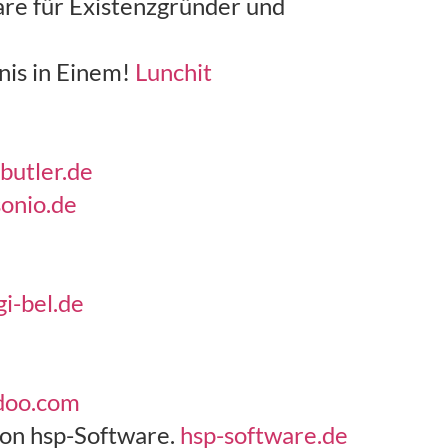
re für Existenzgründer und
nis in Einem!
Lunchit
butler.de
onio.de
gi-bel.de
doo.com
on hsp-Software.
hsp-software.de