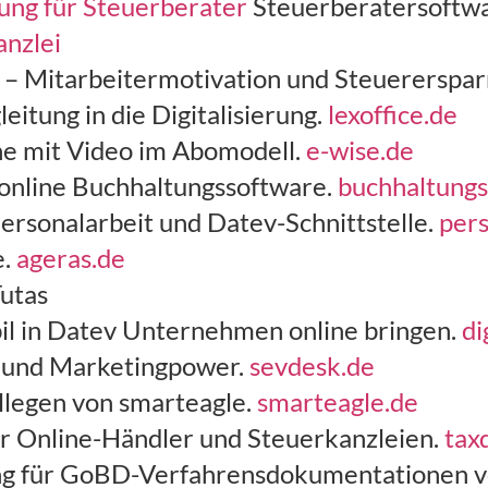
sung für Steuerberater
Steuerberatersoftwa
anzlei
 – Mitarbeitermotivation und Steuererspar
eitung in die Digitalisierung.
lexoffice.de
ine mit Video im Abomodell.
e-wise.de
 online Buchhaltungssoftware.
buchhaltungs
Personalarbeit und Datev-Schnittstelle.
pers
e.
ageras.de
utas
il in Datev Unternehmen online bringen.
di
n und Marketingpower.
sevdesk.de
legen von smarteagle.
smarteagle.de
r Online-Händler und Steuerkanzleien.
tax
ng für GoBD-Verfahrensdokumentationen v