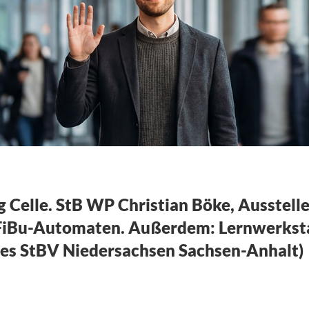
d das neue Normal
 Celle. StB WP Christian Böke, Ausstell
 FiBu-Automaten. Außerdem: Lernwerkstat
 des StBV Niedersachsen Sachsen-Anhalt)