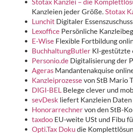
Stotax Kanzlei – die Komplettlö
Kanzleien jeder Größe.
Stotax K
Lunchit
Digitaler Essenszuschuss
Lexoffice
Persönliche Kanzleibegl
E-Wise
Flexible Fortbildung onl
BuchhaltungButler
KI-gestützte
Personio.de
Digitalisierung der 
Ageras
Mandantenakquise onlin
Kanzleiprozesse
von StB Mario T
DIGI-BEL
Belege clever und mob
sevDesk
liefert Kanzleien Date
Honorarrechner
von den StB-Kol
taxdoo
EU-weite USt und Fibu fü
Opti.Tax Doku
die Komplettlösu