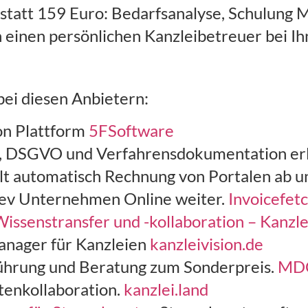
 statt 159 Euro: Bedarfsanalyse, Schulung
einen persönlichen Kanzleibetreuer bei Ih
ei diesen Anbietern:
on Plattform
5FSoftware
, DSGVO und Verfahrensdokumentation erl
lt automatisch Rechnung von Portalen ab und
ev Unternehmen Online weiter.
Invoicefet
Wissenstransfer und -kollaboration – Kanzle
manager für Kanzleien
kanzleivision.de
hrung und Beratung zum Sonderpreis.
MDC
tenkollaboration.
kanzlei.land