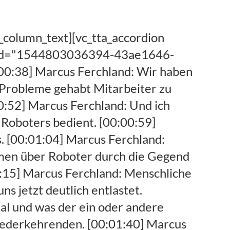
: Bernd also programmiert wurde haben wir immer wieder noch mal ein bisschen nachjustiert das natürliche kein so optimales vorgehen [00:09:03] Marcus Ferchland: allerdings haben wir da aus extrem viel gelernt vielleicht war es auch deshalb ganz wichtig also eher standardisieren ist mit der Datev. [00:09:12] Marcus Ferchland: Das weiter top selber glaube ich auch schon recht aufwendig und kommt bei Datev über lexinform. [00:09:20] Marcus Ferchland: Mit den Hinweisen bis zum Gewissen. [00:09:23] Marcus Ferchland: Und wenn es dann wirklich an die Umsetzung an ans wirklich ans Eingemachte geht braucht man eben die Datev. [00:09:31] Marcus Ferchland: Hotline also die die die Spezialisten wiederum und das ganze voranzutreiben ist ein wirklich sehr zäher Prozess. [00:09:43] Marcus Ferchland: Und die Automatisierung geht dan in im im Gegensatz dazu relativ schnell weil im Rahmen dieser Standardisierung sei nicht völlig klar was wir jetzt automatisieren. [00:09:55] Marcus Ferchland: Indem sie über die Standardisierung immer mehr mitkriegen wie weit sie bei in den Datev Randbereich gehen können um dann die Automatisierung aufzusetzen Automatisierung sind dann am Ende. [00:10:06] Marcus Ferchland: Eigentlich relativ logische und einfache Dinge die nicht mehr ab änderbar sind innerhalb des Vorgehens wie ich jetzt beispielsweise in Rechnung oder eine Steuererklärung Ausdrücke. [00:10:25] Marcus Ferchland: Genau und das ist ja das Problem. [00:10:32] Marcus Ferchland: Nee weil das ist ja genauso Problem ich kann nicht [00:10:35] Marcus Ferchland: beim Öffnen der DATEV-Programme Kanzlei Rechnungswesen Einkommensteuer kann ich mich über verschiedene eigenes Erziehungsprogramm über 3 letztendlich EU Comfort und classic sind ja so die gängigen, nähern damit. [00:10:49] Marcus Ferchland: Kann man so machen dann findet der ein oder andere stammdatenabgleich statt den der ein oder andere Mitarbeiter eben weg weitesgehend versucht zu umgehen weil einfach keine Zeit mehr hat sich auch noch darum zu kümmern und das macht die Arbeit bei Datev [00:11:04] Marcus Ferchland: vielleicht auch paar anderen Programmsystem dieser Art etwas schwierig die Individualität macht dadurch schwieriger das ganze. [00:11:31] Marcus Ferchland: Genau wenn Sie individuell werden. [00:11:35] Marcus Ferchland: Logisch habe ich keinen Standard und ohne Standard haben sie zuviel Abweichung und dann ist eine Automatisierung gar nicht mehr möglich also es wird uferlos uferlos. [00:11:57] Marcus Ferchland: Neben Gegenteil die Datev hat sich ja jetzt geöffnet bei mir und wir beginnen ja ab Anfang August so eine kleine Arbeitsgruppe einzurichten um. [00:12:06] Marcus Ferchland: An dem eben die Datev die [00:12:10] Marcus Ferchland: zu zeigen in welchen Bereichen wir überhaupt arbeiten und die