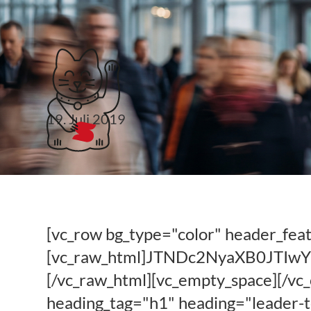
Klubticket buchen
19. Juli 2019
Mr. Robot – StB Mar
bringt Programme au
[vc_row bg_type="color" header_fea
[vc_raw_html]JTNDc2NyaXB0JT
[/vc_raw_html][vc_empty_space][/vc_
heading_tag="h1" heading="leader-t