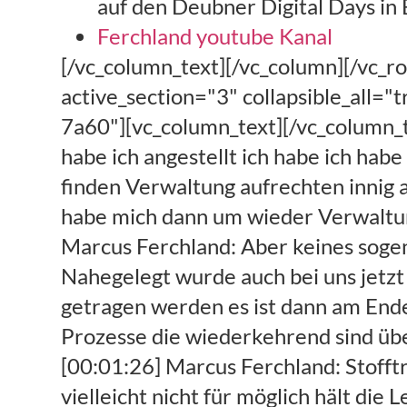
auf den Deubner Digital Days in 
Ferchland youtube Kanal
[/vc_column_text][/vc_column][/vc_row][vc_row][vc_column][vc_column_text][/vc_column_text][vc_tta_accordion active_section="3" collapsible_all="true"][vc_tta_section title="Transkript" tab_id="1544803036394-43ae1646-7a60"][vc_column_text][/vc_column_text][vc_column_text][00:00:00] Musik [00:00:38] Marcus Ferchland: Wir haben habe ich angestellt ich habe ich habe zu Beginn des Jahres 18 einfach irgendwie Probleme gehabt Mitarbeiter zu finden Verwaltung aufrechten innig aufrechtzuerhalten aber zu forcieren. [00:00:52] Marcus Ferchland: Und ich habe mich dann um wieder Verwaltungskräfte zu finden habe ich mich des eines Roboters bedient. [00:00:59] Marcus Ferchland: Aber keines sogenannten human-robot was mir auch letztens. [00:01:04] Marcus Ferchland: Nahegelegt wurde auch bei uns jetzt die Steuererklärung nachher drauf zukommen über Roboter durch die Gegend getragen werden es ist dann am Ende eine Software und wir haben eben. [00:01:15] Marcus Ferchland: Menschliche Prozesse die wiederkehrend sind über neue Softwarelösung abgebildet und die uns jetzt deutlich entlastet. [00:01:26] Marcus Ferchland: Stofftruhe in der Kanzlei und Zufriedenheit erstmal und was der ein oder andere vielleicht nicht für möglich hält die Leute sind glücklicher weil wir diese stetig wiederkehrenden. [00:01:40] Marcus Ferchland: Mausklicks wie ich versagt jetzt mal vereinfacht Datei drucken ok abnimmt. [00:02:05] Marcus Ferchland: Genau wir haben praktisch die softwarebasierte auf dem auf der Technologie des sogenannten screenscraping also die. [00:02:15] Marcus Ferchland: Wir haben der Software [00:02:16] Marcus Ferchland: oder dem dem Computer beigebracht dass alle Klicks die wir machen die wir bei DATEV ist es aber jetzt Datev als ERP-System haben wir machen Kanzlei Rechnungswesen auf und dann sagen wir das [00:02:29] Marcus Ferchland: dann Auswahl Auswertung drucken. [00:02:33] Marcus Ferchland: Dann elektronisch zum Finanzamt schicken ja nein ins DMS-System all diese Vorgänge die so eigentlich wiederkehrend und die intellektuelle kein Herausforderung darstellen die haben wir. [00:02:45] Marcus Ferchland: Dort ein programmieren lassen und die laufen jetzt zu ab und entlasten uns. [00:03:05] Marcus Ferchland: Genau viele vergleichen es mit denen Excel-Makros die ist ja gibt in Microsoft kann man im weitesten Sinne so vergleichen wiederkehrende Dinge die dort einprogrammiert sind die am eben diese ganzen Dinge abnehmen. [00:03:19] Marcus Ferchland: Weitesten Sinne. [00:03:28] Marcus Ferchland: Also wir. [00:03:29] Marcus Ferchland: Wenn er immer wieder dazu gefragt es gibt jetzt verschiedene Herangehensweisen mit also wir haben in der Summe durch die Datev Beschleunigung die bei Hintern vorgenommen haben also wo wir Prozesse in hat der Datev noch mal automatisiert haben [00:03:43] Marcus Ferchland: plus diesen Roboterarm bei 1,5 Arbeitskräfte gespart der Roboter spart aus unserer Sicht der Zeit. [00:03:50] Marcus Ferchland: Wir vermuten mindestens 1 bis 1,25 Arbeitskräfte ein. [00:04:01] Marcus Ferchland: Das würde dem ja das wäre ja ein blöder Prozess wenn man es wirklich so machen würden kann man machen wenn man weniger Umsatz hat liegt sicherlich aus Kostengründen [00:04:10] Marcus Ferchland: wir haben aber dass unser Ziel ist ja viel sparen die Kräfte ein um sie offen intel