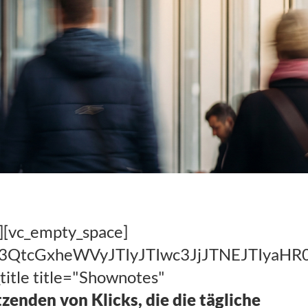
][vc_empty_space]
hc3QtcGxheWVyJTIyJTIwc3JjJTNEJTIy
title title="Shownotes"
enden von Klicks, die die tägliche