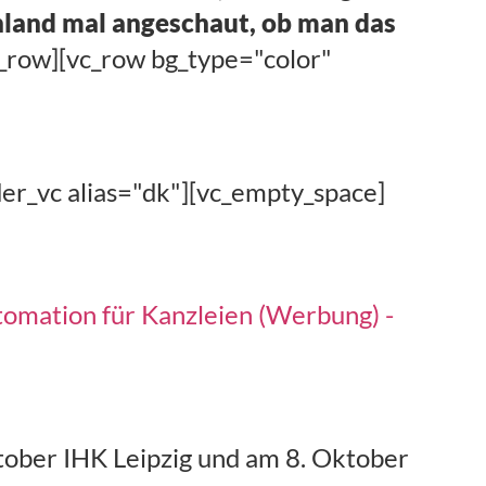
hland mal angeschaut, ob man das
c_row][vc_row bg_type="color"
er_vc alias="dk"][vc_empty_space]
tomation für Kanzleien (Werbung) -
tober IHK Leipzig und am 8. Oktober