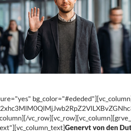
cus Ferchland
f Trab
ture="yes" bg_color="#ededed"][vc_column
IwY2xhc3MlM0QlMjJwb2RpZ2VlLXBvZGN
column][/vc_row][vc_row][vc_column][grve_
ext"][vc_column_text]
Genervt von den Dutz