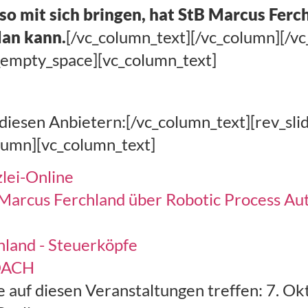
o mit sich bringen, hat StB Marcus Ferc
Man kann.
[/vc_column_text][/vc_column][/v
_empty_space][vc_column_text]
iesen Anbietern:[/vc_column_text][rev_slid
lumn][vc_column_text]
lei-Online
 Marcus Ferchland über Robotic Process Au
hland - Steuerköpfe
 DACH
 auf diesen Veranstaltungen treffen: 7. Ok