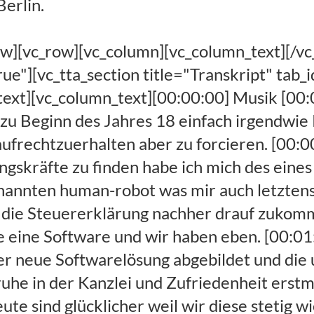
Berlin.
lektuell [00:04:15] Marcus Ferchland: ich sage es jetzt mittlerweile angemessenes Niveau zu bringen statt auf dieses als Aushilfskraft kann man dann natürlich auch Leute Hinterteil drücken OK sondern [00:04:24] Marcus Ferchland: diese Leute machen jetzt eben höherwertiger Aufgaben und kann direkt weiter arbeiten mit dem nächsten Auftrag. [00:04:35] Marcus Ferchland: Sind glücklich wenn Sie jetzt unsere nebermann Jahresabschluss die der breiten das derzeit immer vor dass der Buchhaltung Jahresabschluss II gehen [00:04:45] Marcus Ferchland: vorbereitet die Jahresabschluss bearbeiten guckt ob alles richtig wie auch immer als Rückstellung Buch Tantiemen Bucht und sobald sie fertig ist. [00:04:54] Marcus Ferchland: Kriegt der Roboter in Auftrag und der drückt aus und sie kann dann weitermachen. [00:05:06] Marcus Ferchland: Ja ja ja genau genau. [00:05:11] Marcus Ferchland: Nee wir haben eine kleine Kanzlei wir sind in der Summe sieben Mitarbeiter und ja genau mehr und nicht weniger. [00:05:25] Marcus Ferchland: Ja eine in München genau wo wir begonnen haben und dann hat es mich ja privat und auch beruflich danach Leipzig irgendwann mal verschlagen und deshalb sitzen wir in Leipzig und in München. [00:05:57] Marcus Ferchland: Ja es ist war furchtbar was sie da angerichtet haben wir wird man das mal vorweg also es war wirklich ganz Furchtbares Feedback in Anführungsstrichen also ist zwar wirklich. [00:06:09] Marcus Ferchland: Ich habe eigentlich bis ich glaube Ende letzter Woche oder vorletzte Woche ich weiß schon gar nicht mehr haben die ganz viele online-termine gehabt wo wir das Thema noch mal mit Kollegen die sich dafür interessiert haben. [00:06:20] Marcus Ferchland: Jan Prinzipat telefoniert und dann über TeamViewer Sitzung noch mal das Vorgehen erläutert und gezeigt haben. [00:06:28] Marcus Ferchland: Wo immer viele Fragen jetzt hochkommen wie sie sie auch jetzt schon im Vorfeld gestellt haben und. [00:06:35] Marcus Ferchland: Ja das Feedback war in Anführungsstrichen als war es war super ja also ich hätte es nicht gedacht weil es war ja eine Lösung für uns selbst ne. [00:06:47] Marcus Ferchland: Ja haben sie mir ja eingebracht letztendlich ja klar es wird jetzt vermarktet und wir sind jetzt gerade dran. [00:06:57] Marcus Ferchland: Ja Preismodell aufzusetzen ist es hat sich jetzt schon raus christianisiert bei diesen ganzen Telefonaten das jede Kanzlei an der Prozess hatte die sie automatisieren möchte. [00:07:09] Marcus Ferchland: Jetzt in der Regel sind Datev Anwendung sodass wir immer wieder neue Anwendungsschreiben werden und die man dann monatlich auch dann ordern und bezahlen muss natürlich auch. [00:07:23] Marcus Ferchland: Ab September denken wir. [00:07:48] Marcus Ferchland: Ja wir können jetzt an dem aktuellen BB mal kurz erklären wir sagen uns jetzt mal den mit dem Thema Fakturierung beschäftigt innerhalb der Kanzlei was wir auch automatisieren wollen. [00:08:01] Marcus Ferchland: Habe jetzt im Vorfeld innerhalb der Datev erstmal den Prozess der Rechnungslegung für den elektronischen Versand standardisiert [00:08:10] Marcus Ferchland: nachdem was jetzt standardisiert haben haben wir noch mal die ein oder andere Programmverknüpfung optimiert und wir werden jetzt ab September dann das ganze automatisieren sodass [00:08:21] Marcus Ferchland: nach unserer Einschätzung 80% alle Rechnung automatisch innerhalb der Datev standardisiert erstellt werden und automatisch Versand werden über ein Roboter. [00:08:31] Marcus Ferchland: Das bedeutet also Standardisierung Optimierung und Automatisierung ist für mich Digitalisierung. [00:08:41] Claas: Standardisieren wie lange hat. [00:08:46] Marcus Ferchland: Er ist ganz lustig wir haben ja weil wir den Druck hatten wir wollten da relativ schnell fertig werden auch mit Auto im automatisierungsprozesse wir haben ja erst automatisiert und dann standardisiert [00:08:56] Marcus Ferchland