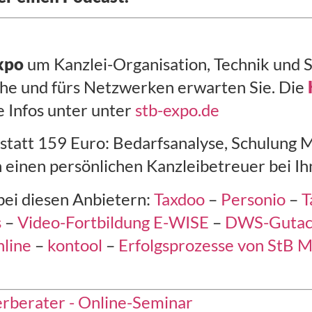
xpo
um Kanzlei-Organisation, Technik und S
che und fürs Netzwerken erwarten Sie. Die
e Infos unter unter
stb-expo.de
 statt 159 Euro: Bedarfsanalyse, Schulung
einen persönlichen Kanzleibetreuer bei Ih
bei diesen Anbietern:
Taxdoo
–
Personio
–
T
s
–
Video-Fortbildung E-WISE
–
DWS-Gutac
nline
–
kontool
–
Erfolgsprozesse von StB M
erberater - Online-Seminar