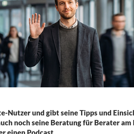
nzleioptimierung
obias Exner und
e-Nutzer und gibt seine Tipps und Einsic
 auch noch seine Beratung für Berater am
er einen Podcast.