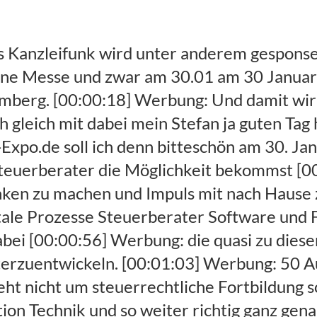
ber wollen wir sprechen oder Podcast Meisterkanzlei und wir Kanzleien helfen wollte das unternehmerische Potenzial voll zu entfalten das würde mich alles interessieren aber [00:03:27] Claas: die Standardfrage am Anfang ist immer Tom was hast du für eine Art Kanzlei. [00:03:33] Gäste: An welche Art der Kanzlei ich habe ja die ist ja mal eine klassische Steuerkanzlei wenn Martin von 20 Personen [00:03:42] Gäste: wir haben uns jetzt auch noch nicht konkret auf auf 1 positioniert auf irgendeine spezielle Mandanten Gruppe bzw gar nicht zusammen wir machen nur Ärzte oder irgend sowas dann bis in die klassische Steuerkanzlei süßes auch historisch entstanden [00:03:57] Gäste: die halt ein ganzes klassischen Themen wie lohnbuchführung Jahresabschlüsse und Beratungen macht also der klassische Steuerkanzlei und sich genau. [00:04:07] Gäste: So stehen wir aktuell da wobei wir uns da jetzt auch jetzt wirklich auch fokussieren wollte sagen wer sind alle, [00:04:14] Gäste: Neumann Datendiebe zu uns die wir aufnehmen die wir mit die Rinde zusammenarbeiten wollen da wirklich auch unser unseren Ziel Wunsch Mandanten zu definieren [00:04:23] Gäste: und die dann nur noch jetzt neue zuzunehmen die sozusagen zu uns passen die wir für uns richtig erachten die zu unserem unseren während unsere System passen [00:04:32] Gäste: genau aber das ist der Bestand Mandanten kommen einem historisch aus diesen Bereichen. [00:04:37] Gäste: Und das andere Mädchen sie mal in Ruhe anschauen unsere unsere Wunschtraum man dann definieren genau. [00:04:43] Claas: Aber ein bisschen wählerischer werden und alles. [00:04:47] Gäste: Ja weiß ich will ja recht vielleicht ein bissel negativ anhört einfach mal weil wenn ich natürlich meinem 100% Power nur noch auf eine Richtung stecke Zusagen nicht arbeitet dann nur noch mit mit Handwerkern und speziell mit Elektrikern als Beispiel [00:05:00] Gäste: dann und ich komme dann die Eigenschaften oder die die fachlichen Themen an eigenen die jetzt für Elektriker entscheiden sind da kann ich da meinem Fokus drauflegen [00:05:09] Gäste: wenn ich jetzt sage ich bin Betreuer aleman dann wie will ich mich da auskennen wie fahre ich diese Zeitschriften die diese diese Zielgruppe liest alle auch lesen dass ich da wirklich up-to-date bin mal auf Messen gehen dass man sieht was die Branche bewegt, [00:05:22] Gäste: das schaffe ich natürlich nur wenn ich mich irgendwie immer fokussierte aber aber Zielgruppe. [00:05:26] Gäste: Beichten könnte Elektriker sein es kann ja was anders auch sein aber wenn ich mich erklären Sprite auf Stelle kann ich nie alles so perfekt bedienen wenn ich mich spezialisiert würde. [00:05:36] Claas: Ja für mich erzählerisch nicht so einen negativen Beigeschmack sondern Gründer wenn ich auch aus Mandanten Sicht wenn ich ein Berater nehme der zu mir passt ja dann muss ich wählerisch sein aber dann kann ich ja nicht x-beliebige nehmen von daher. [00:05:51] Gäste: Man kann das immer zwei Sichtweisen das stimmt ja es ist auf jeden Fall die beide Seiten von Vorteil dass das da gebe ich dir Recht weil der Mandant mehr davon hat und selber auch wenn man sicher auch fokussieren kann auf gewisse Themen also da gebe ich dir Recht in meine Tickets für beide im Winter für beide Seiten. [00:06:06] Claas: Einfach dass man vernünftig zueinander passt ne okay. [00:06:11] Claas: Nebenbei bei parallel machst aber auch mit mit Meister Kanzlei so ein Projekt dass ich an deine Berufskollegen bindet. [00:06:22] Claas: Schreib das doch mal ein bisschen bitte. [00:06:24] Gäste: Ja das hat sich so entwickelt muss ich muss ich gestehen ganz unbewusst auch. [00:06:31] Gäste: Ich war oder Pille mich sehr stark an out-of-the-box fort also es wird nur die fachlichen Themen Umsatzsteu