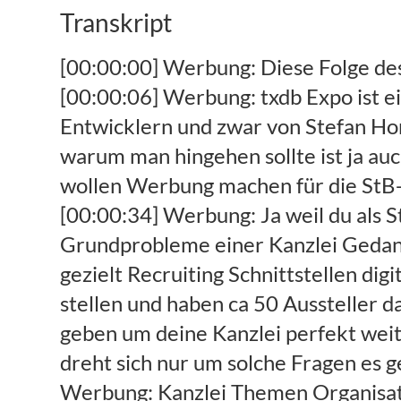
Transkript
[00:00:00] Werbung: Diese Folge des Kanzleifunk wird unter anderem gesponsert von der StB-Expo.de der der was, [00:00:06] Werbung: txdb Expo ist eine Messe und zwar am 30.01 am 30 Januar in Köln organisiert von den Kanzlei Entwicklern und zwar von Stefan Homberg. [00:00:18] Werbung: Und damit wir besser wissen was das ist und warum man hingehen sollte ist ja auch gleich mit dabei mein Stefan ja guten Tag hallo. [00:00:24] Werbung: Hallo wir wollen Werbung machen für die StB-Expo.de soll ich denn bitteschön am 30. Januar nach Köln kommen zu deiner. [00:00:34] Werbung: Ja weil du als Steuerberater die Möglichkeit bekommst [00:00:38] Werbung: dich über fünf Grundprobleme einer Kanzlei Gedanken zu machen und Impuls mit nach Hause zu nehmen wir werden da ganz gezielt Recruiting Schnittstellen digitale Prozesse Steuerberater Software und Fortbildung in den Vordergrund stellen und haben ca 50 Aussteller dabei [00:00:56] Werbung: die quasi zu diesem Themengebieten dir Impulse geben um deine Kanzlei perfekt weiterzuentwickeln. [00:01:03] Werbung: 50 Aussteller und ein ganzen Tag und es dreht sich nur um solche Fragen es geht nicht um steuerrechtliche Fortbildung sonder es geht allein um. [00:01:12] Werbung: Kanzlei Themen Organisation Technik und so weiter richtig ganz genau also im Prinzip [00:01:18] Werbung: die fünf Kernproblem nicht im genannt habe werde noch mal untermalt von ein paar Impuls Vorträgen die unsere Premiumpartner machen werden und genau da geht um die Zukunft [00:01:29] Werbung: zukünftige Ausrichtung der Kanzlei und natürlich auch über so Themen wie Recruiting was ganz wichtig ist in Kanzlei noch zu Tage auch Mitarbeiterbindung wird dann dabei sein und ja [00:01:38] Werbung: Messe ist nicht nur für für Steuerberater tatsächlich sondern auch für die Mitarbeiter Führungskräfte digitalisierungsmanager oder wie man so schön sagt die Cops die Kanzlei Konisation sparauftrag in in Steuerkanzleien [00:01:50] Werbung: eine eintägige Fachmesse den ganzen Tag Infos rund um Kanzlei Systeme und die Organisation, [00:01:58] Werbung: wo ist die Veranstaltung wie heißt das Veranstaltungszentrum Stefan ja das ist die xpost in Köln ist der Gladbacher Wall und das ist sehr zentral in Köln gelegen. [00:02:08] Werbung: Wenn ich mich informieren will über die Liste der Aussteller über die Anmeldemöglichkeiten und so weiter und sofort gibt es eine Internetseite wo finde ich. [00:02:16] Werbung: Ganz einfache Netz unter der Adresse www.stb.de. [00:02:25] Werbung: Der Termin ist der 30.01 eine eintägige Veranstaltung 50 Aussteller viel Zeit zum Schnacken probieren und Köpfe zusammenstecken und ich werde auch da sein werden auch eine Kanzleifunk folge wahrscheinlich dort, [00:02:37] Werbung: produzieren also wer hallo sagen will ist herzlich dazu aufgerufen Stefan alles Gute und auch super ich freue mich danke tschüss. [00:02:55] Claas: Kanzleifunk 198 mit zwei Gästen aus Bayern aus der Nähe von Rom moin Tobias lang Tobias lang Tobias Exner und Thomas Lang. [00:03:08] Gäste: Guten morgen zusammen grüß Dich Kartei. [00:03:10] Claas: Hallo ihr seid Kollegen. [00:03:13] Claas: Und zwar weil ihr auch einen Podcast am Start hat darü