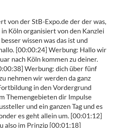
er gelernt Steuern sowas dass das Jahr [00:06:39] Gäste: aber auch am wirklich mit mitnehmen Mit Mitarbeiterführung kanzleiführung. [00:06:44] Gäste: Wie nutze ich Social Media was kann ich da machen und da habe ich mich sehr stark jetzt auch weitergebildet fortgebildet und war auch dann einen andern Seminar mit anderen Kollegen zusammen Steuerberater Kollegen, [00:06:56] Gäste: und da wurde irgendwie ja mir ist es auch noch Eier gelegt zu sagen in den Pausen kommen die Leute zu mir habe ich gerade Tom wie macht ihr das wie machst du das bitte auf das Thema iPad ist immer aufgefallen weil ich immer auf dem iPad mit geschrieben habe, [00:07:10] Gäste: und wollte ich das auch entwickelt dass ich einfach erkannt habe ok ich wollte immer Unternehmer beraten. [00:07:15] Gäste: Was ich als Steuerberater auch tue und ich fühl mich dann auch festgestellt habe dass wir Steuerberater selber auch Unternehmer sind [00:07:22] Gäste: nicht dass im Anfang er auch für mich noch nicht zu 100% umgesetzt hatte wo ich jetzt auch auf einem guten Weg bin aber ich habe dann erkannt dass das, [00:07:30] Gäste: auch der Steuerberater Unternehmer ist oder Unternehmer sein muss und durch das dass ich dann Unternehmen beraten wollte ich erkannt habe ich habe [00:07:38] Gäste: ja ich bleibe hat es auch Unternehmer ich bin Steuerberater ich kann quasi aus dem ff zu reden was ich mache wie ich es mache [00:07:45] Gäste: dann hat sich das so entwickelt zu sagen lass mich doch lass uns doch das Thema Coach für Steuerberater gehen und dann meinen Berufskollegen einfach meine Sichtweisen weiterzugeben und da einfach Unterstützer so sein. [00:07:56] Claas: Unterstütze hast du aber auch in der Kanzlei oder müssen jetzt mal Tobi mit ins Boot holen hier hat Obi auch ein Koffer Tobi kannst du mich hören. [00:08:05] Gäste: Anne wir haben jetzt in einer Gruppe fördern deswegen ist es gerade schwierig ich will mal schnell in Ding rausmachen genau jetzt bist du da auf dem lautsprecher. [00:08:14] Claas: Okay dann gehen wir es einfach mal das Risiko ein es klingt ja soweit ganz gut also hallo Tobi noch mal Tobi Tobi was ist was ist deine was ist deine Rolle in der Kanzlei und in der Meisterkanzlei. [00:08:27] Gäste: Also ich bin aktuell ja noch Werkstudent [00:08:31] Gäste: und steht dir ja Marketing und deswegen übernehme ich auch hauptsächlich des Marketing in der Steuerkanzlei Seitz die ganz normale vera Werbung z.b. für den Einkaufsläden oder wenn man irgend welche Zeitungsannoncen schalten aber auch [00:08:49] Gäste: ja was immer mehr kommt der Social Media in den Social Media Auftritt der Steuerkanzlei. [00:08:54] Claas: Wir haben uns ja persönlich getroffen auf dem datev.de Digicam vor einigen Tagen. [00:09:01] Claas: Und aufgefallen seid ihr mir ziemlich früh weil die halt auch zum Podcast Angeboten habt nicht mehr angeboten der Welt angeboten das macht uns zu Kollegen das freut mich. [00:09:12] Gäste: Und auch. [00:09:14] Claas: Wie seid ihr denn auf den schmalen Ast gekommen. [00:09:19] Gäste: Mit Podcast ja wir haben uns überlegt was man machen kann wie man der Welt ja seine S