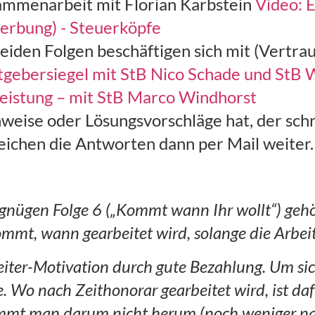
sammenarbeit mit Florian Karbstein
Video: 
erbung) - Steuerköpfe
iden Folgen beschäftigen sich mit (Vertrau
tgebersiegel mit StB Nico Schade und StB 
Leistung – mit StB Marco Windhorst
weise oder Lösungsvorschläge hat, der schr
reichen die Antworten dann per Mail weiter
gnügen Folge 6 („Kommt wann Ihr wollt“) gehö
ommt, wann gearbeitet wird, solange die Arbeit 
iter-Motivation durch gute Bezahlung. Um sic
 Wo nach Zeithonorar gearbeitet wird, ist dafü
ommt man darum nicht herum (noch weniger n