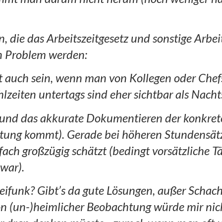
, die das Arbeitszeitgesetz und sonstige Ar
en Problem werden:
it auch sein, wenn man von Kollegen oder Chef
hlzeiten untertags sind eher sichtbar als Na
nd das akkurate Dokumentieren der konkreten
ltung kommt). Gerade bei höheren Stundensät
h großzügig schätzt (bedingt vorsätzliche Tä
 war).
eifunk? Gibt’s da gute Lösungen, außer Scha
von (un-)heimlicher Beobachtung würde mir nich