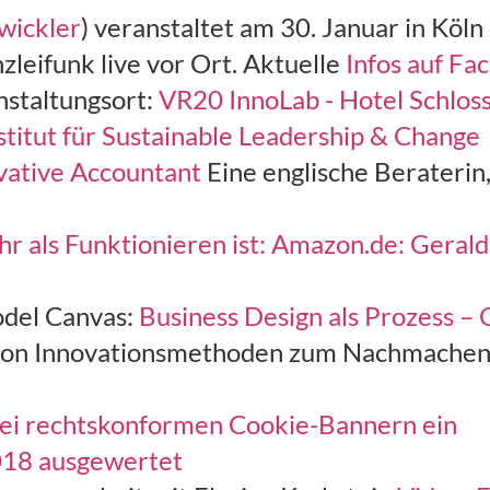
wickler
) veranstaltet am 30. Januar in Köln
leifunk live vor Ort. Aktuelle
Infos auf Fa
nstaltungsort:
VR20 InnoLab - Hotel Schlo
Institut für Sustainable Leadership & Change
vative Accountant
Eine englische Beraterin,
hr als Funktionieren ist: Amazon.de: Geral
odel Canvas:
Business Design als Prozess –
on Innovationsmethoden zum Nachmachen.
n bei rechtskonformen Cookie-Bannern ein
018 ausgewertet