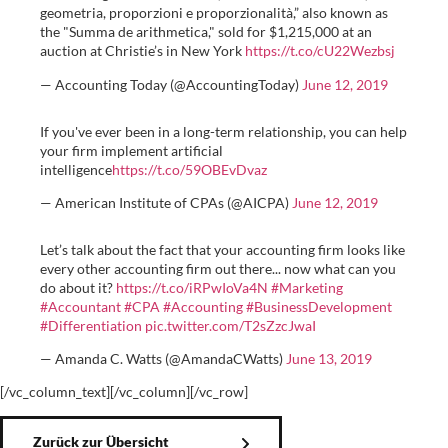
geometria, proporzioni e proporzionalità,” also known as
the "Summa de arithmetica," sold for $1,215,000 at an
auction at Christie’s in New York
https://t.co/cU22Wezbsj
— Accounting Today (@AccountingToday)
June 12, 2019
If you've ever been in a long-term relationship, you can help
your firm implement artificial
intelligence
https://t.co/59OBEvDvaz
— American Institute of CPAs (@AICPA)
June 12, 2019
Let’s talk about the fact that your accounting firm looks like
every other accounting firm out there... now what can you
do about it?
https://t.co/iRPwIoVa4N
#Marketing
#Accountant
#CPA
#Accounting
#BusinessDevelopment
#Differentiation
pic.twitter.com/T2sZzcJwaI
— Amanda C. Watts (@AmandaCWatts)
June 13, 2019
[/vc_column_text][/vc_column][/vc_row]
Zurück zur Übersicht