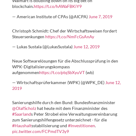
Walmart is doubling down on its big bet on
blockchain.
https://t.co/hAWaFBKiY9
— American Institute of CPAs (@AICPA)
June 7, 2019
Christoph Schmidt: Chef der Wirtschaftsweisen fordert
Steuersenkungen
https://t.co/NmFcGsAnAy
— Lukas Sustala (@LukasSustala)
June 12, 2019
Neue Softwarelösungen für die Abschlussprüfung in den
WPK-Digitalisierungskompass
aufgenommen
https://t.co/ptqSbXyuVT
(wb)
— Wirtschaftsprüferkammer (WPK) (@WPK_DE)
June 12,
2019
Sanierungshilfe durch den Bund: Bundesfinanzminister
@OlafScholz
hat heute mit dem Finanzminister des
#Saarland
​s Peter Strobel eine Verwaltungsvereinbarung
zum Sanierungshilfengesetz unterzeichnet - für die
#Haushalt
​sstabilisierung und
#Investitionen
.
pic.twitter.com/FCPmdTV3y9