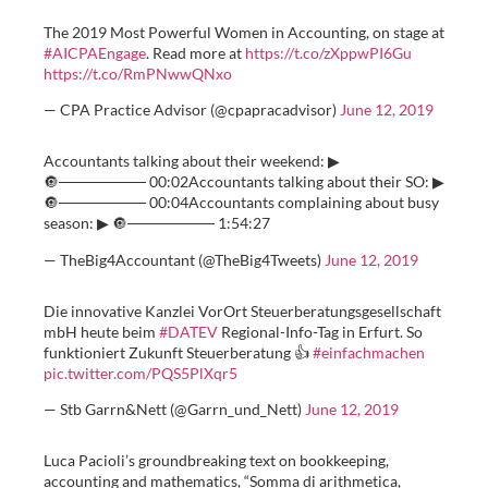
The 2019 Most Powerful Women in Accounting, on stage at
#AICPAEngage
. Read more at
https://t.co/zXppwPI6Gu
https://t.co/RmPNwwQNxo
— CPA Practice Advisor (@cpapracadvisor)
June 12, 2019
Accountants talking about their weekend: ▶
🔘──────── 00:02Accountants talking about their SO: ▶
🔘──────── 00:04Accountants complaining about busy
season: ▶ 🔘──────── 1:54:27
— TheBig4Accountant (@TheBig4Tweets)
June 12, 2019
Die innovative Kanzlei VorOrt Steuerberatungsgesellschaft
mbH heute beim
#DATEV
Regional-Info-Tag in Erfurt. So
funktioniert Zukunft Steuerberatung 👍
#einfachmachen
pic.twitter.com/PQS5PlXqr5
— Stb Garrn&Nett (@Garrn_und_Nett)
June 12, 2019
Luca Pacioli’s groundbreaking text on bookkeeping,
accounting and mathematics, “Somma di arithmetica,