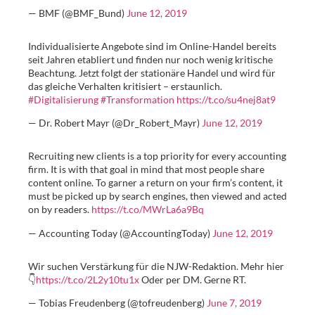
— BMF (@BMF_Bund)
June 12, 2019
Individualisierte Angebote sind im Online-Handel bereits
seit Jahren etabliert und finden nur noch wenig kritische
Beachtung. Jetzt folgt der stationäre Handel und wird für
das gleiche Verhalten kritisiert – erstaunlich.
#Digitalisierung
#Transformation
https://t.co/su4nej8at9
— Dr. Robert Mayr (@Dr_Robert_Mayr)
June 12, 2019
Recruiting new clients is a top priority for every accounting
firm. It is with that goal in mind that most people share
content online. To garner a return on your firm’s content, it
must be picked up by search engines, then viewed and acted
on by readers.
https://t.co/MWrLa6a9Bq
— Accounting Today (@AccountingToday)
June 12, 2019
Wir suchen Verstärkung für die NJW-Redaktion. Mehr hier
👇
https://t.co/2L2y10tu1x
Oder per DM. Gerne RT.
— Tobias Freudenberg (@tofreudenberg)
June 7, 2019