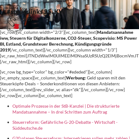
#steuerlinks 25. KW
17. Juni 2019
[vc_row][vc_column width="2/3"][vc_column_text]
Mandatsannahme
iww, Steuern für Digitalkonzerne, CO2-Steuer, Scopevisio: MS Power
BI, Estland, Grundsteuer Berechnung, Kündigungsgründe
2019
[/vc_column_text][/vc_column][vc_column width="1/3"]
[vc_raw_html]JTNDdWwlM0UlMEElM0NsaSUzRSUzQ2ElMjBocmVm
[/vc_raw_html][/vc_column][/vc_row]
[vc_row bg_type="color" bg_color="#ededed"][vc_column]
[vc_empty_space][vc_column_text]
Werbung:
Geld sparen mit den
Steuerköpfe-Deals – Sonderkonditionen von diesen Anbietern:
[/vc_column_text][rev_slider_vc alias="dk"][/vc_column][/vc_row]
[vc_row][vc_column][vc_column_text]
Optimale Prozesse in der StB-Kanzlei | Die strukturierte
Mandatsannahme – In drei Schritten zum Auftrag
Steuerreform: Gefährliche G-20-Debatte - Wirtschaft -
Süddeutsche.de
G20 planen Steuerreform: Internetriesen sollen mehr zahlen |