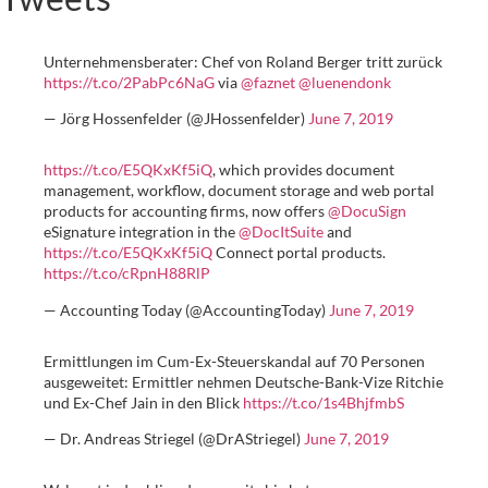
Unternehmensberater: Chef von Roland Berger tritt zurück
https://t.co/2PabPc6NaG
via
@faznet
@luenendonk
— Jörg Hossenfelder (@JHossenfelder)
June 7, 2019
https://t.co/E5QKxKf5iQ
, which provides document
management, workflow, document storage and web portal
products for accounting firms, now offers
@DocuSign
eSignature integration in the
@DocItSuite
and
https://t.co/E5QKxKf5iQ
Connect portal products.
https://t.co/cRpnH88RlP
— Accounting Today (@AccountingToday)
June 7, 2019
Ermittlungen im Cum-Ex-Steuerskandal auf 70 Personen
ausgeweitet: Ermittler nehmen Deutsche-Bank-Vize Ritchie
und Ex-Chef Jain in den Blick
https://t.co/1s4BhjfmbS
— Dr. Andreas Striegel (@DrAStriegel)
June 7, 2019