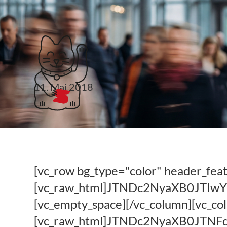
Klubticket buchen
11. Mai 2018
Kanzleifunk 63: Dee
Stephan Rehfeld
[vc_row bg_type="color" header_fea
[vc_raw_html]JTNDc2NyaXB0JT
[vc_empty_space][/vc_column][vc_co
[vc_raw_html]JTNDc2NyaXB0JT