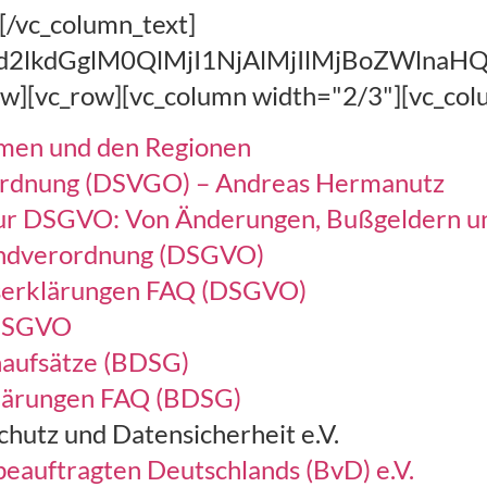
.[/vc_column_text]
wd2lkdGglM0QlMjI1NjAlMjIlMjBoZWln
ow][vc_row][vc_column width="2/3"][vc_col
remen und den Regionen
ordnung (DSVGO) – Andreas Hermanutz
 zur DSGVO: Von Änderungen, Bußgeldern u
ndverordnung (DSGVO)
ffserklärungen FAQ (DSGVO)
 DSGVO
aufsätze (BDSG)
klärungen FAQ (BDSG)
chutz und Datensicherheit e.V.
eauftragten Deutschlands (BvD) e.V.