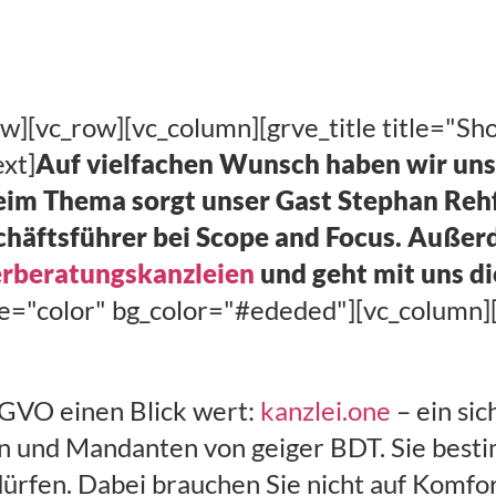
ow][vc_row][vc_column][grve_title title="S
xt]
Auf vielfachen Wunsch haben wir un
eim Thema sorgt unser Gast Stephan Rehf
häftsführer bei Scope and Focus. Außerd
rberatungskanzleien
und geht mit uns di
pe="color" bg_color="#ededed"][vc_column]
GVO einen Blick wert:
kanzlei.one
– ein sic
und Mandanten von geiger BDT. Sie bestim
fen. Dabei brauchen Sie nicht auf Komfort 