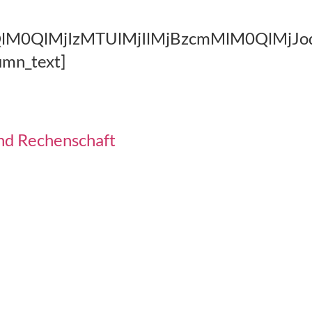
aHQlM0QlMjIzMTUlMjIlMjBzcmMlM0QlM
umn_text]
nd Rechenschaft