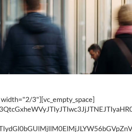
 width="2/3"][vc_empty_space]
hc3QtcGxheWVyJTIyJTIwc3JjJTNEJTIy
dCJTIydGl0bGUlMjIlM0ElMjJLYW56bG