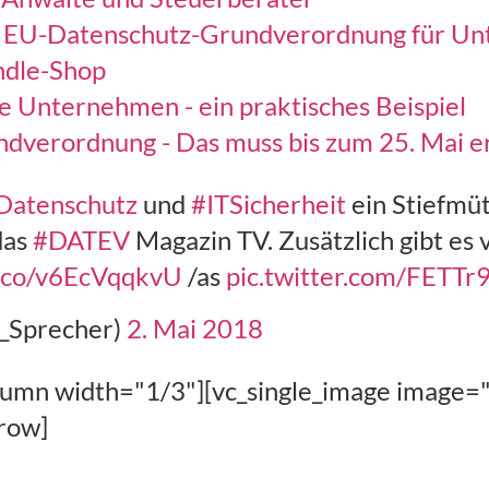
e EU-Datenschutz-Grundverordnung für Un
ndle-Shop
e Unternehmen - ein praktisches Beispiel
ndverordnung - Das muss bis zum 25. Mai e
Datenschutz
und
#ITSicherheit
ein Stiefmüt
das
#DATEV
Magazin TV. Zusätzlich gibt es 
/t.co/v6EcVqqkvU
/as
pic.twitter.com/FETT
_Sprecher)
2. Mai 2018
olumn width="1/3"][vc_single_image image=
_row]