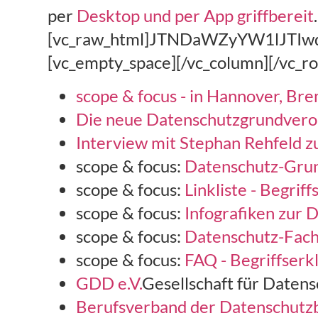
per
Desktop und per App griffbereit
[vc_raw_html]JTNDaWZyYW1lJTI
[vc_empty_space][/vc_column][/vc_r
scope & focus - in Hannover, B
Die neue Datenschutzgrundver
Interview mit Stephan Rehfeld
scope & focus:
Datenschutz-Gru
scope & focus:
Linkliste - Begri
scope & focus:
Infografiken zur
scope & focus:
Datenschutz-Fach
scope & focus:
FAQ - Begriffser
GDD e.V.
Gesellschaft für Datens
Berufsverband der Datenschutzb