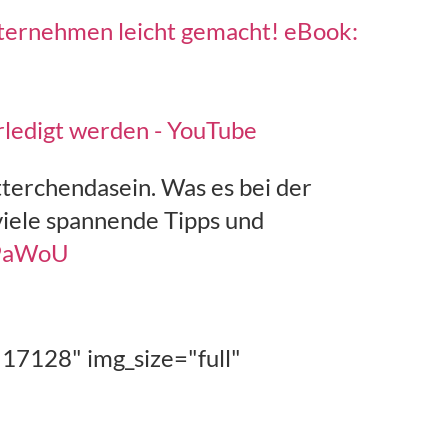
ternehmen leicht gemacht! eBook:
rledigt werden - YouTube
terchendasein. Was es bei der
viele spannende Tipps und
r9aWoU
"17128" img_size="full"