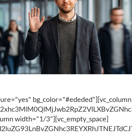
sgehfauoh – mit
ture="yes" bg_color="#ededed"][vc_column
IwY2xhc3MlM0QlMjJwb2RpZ2VlLXBvZGN
lumn width="1/3"][vc_empty_space]
NFd2luZG93LnBvZGNhc3REYXRhJTNEJT