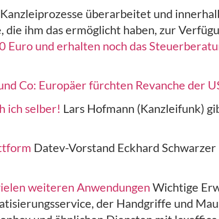
e Kanzleiprozesse überarbeitet und innerha
se, die ihm das ermöglicht haben, zur Verfüg
50 Euro und erhalten noch das Steuerberatu
und Co: Europäer fürchten Revanche der 
 ich selber!
Lars Hofmann (Kanzleifunk) gib
ttform
Datev-Vorstand Eckhard Schwarzer 
t vielen weiteren Anwendungen
Wichtige Erwe
matisierungsservice, der Handgriffe und Ma