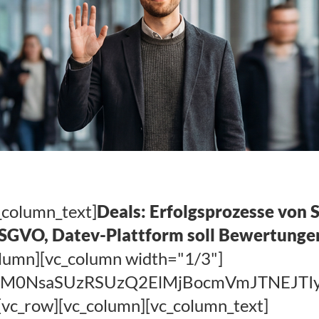
_column_text]
Deals: Erfolgsprozesse von S
DSGVO, Datev-Plattform soll Bewertungen
olumn][vc_column width="1/3"]
EElM0NsaSUzRSUzQ2ElMjBocmVmJTNEJ
[vc_row][vc_column][vc_column_text]