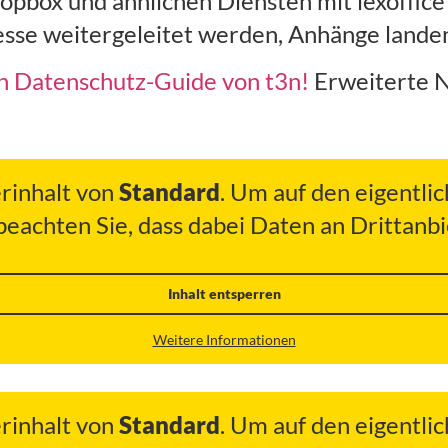
opbox und ähnlichen Diensten mit lexoffic
esse weitergeleitet werden, Anhänge landen
n Datenschutz-Guide von t3n!
Erweiterte N
erinhalt von
Standard
. Um auf den eigentlic
 beachten Sie, dass dabei Daten an Drittan
Inhalt entsperren
Weitere Informationen
erinhalt von
Standard
. Um auf den eigentlic