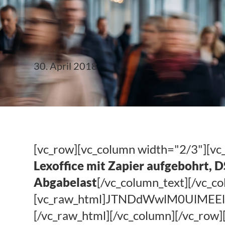
Klubticket buchen
30. April 2018
#steuerlinks 18. KW
[vc_row][vc_column width="2/3"][vc
Lexoffice mit Zapier aufgebohrt, 
Abgabelast
[/vc_column_text][/vc_c
[vc_raw_html]JTNDdWwlM0UlM
[/vc_raw_html][/vc_column][/vc_row]