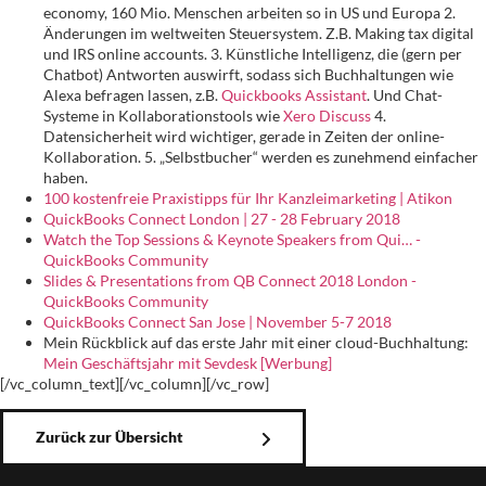
economy, 160 Mio. Menschen arbeiten so in US und Europa 2.
Änderungen im weltweiten Steuersystem. Z.B. Making tax digital
und IRS online accounts. 3. Künstliche Intelligenz, die (gern per
Chatbot) Antworten auswirft, sodass sich Buchhaltungen wie
Alexa befragen lassen, z.B.
Quickbooks Assistant
. Und Chat-
Systeme in Kollaborationstools wie
Xero Discuss
4.
Datensicherheit wird wichtiger, gerade in Zeiten der online-
Kollaboration. 5. „Selbstbucher“ werden es zunehmend einfacher
haben.
100 kostenfreie Praxistipps für Ihr Kanzleimarketing | Atikon
QuickBooks Connect London | 27 - 28 February 2018
Watch the Top Sessions & Keynote Speakers from Qui… -
QuickBooks Community
Slides & Presentations from QB Connect 2018 London -
QuickBooks Community
QuickBooks Connect San Jose | November 5-7 2018
Mein Rückblick auf das erste Jahr mit einer cloud-Buchhaltung:
Mein Geschäftsjahr mit Sevdesk [Werbung]
[/vc_column_text][/vc_column][/vc_row]
Zurück zur Übersicht