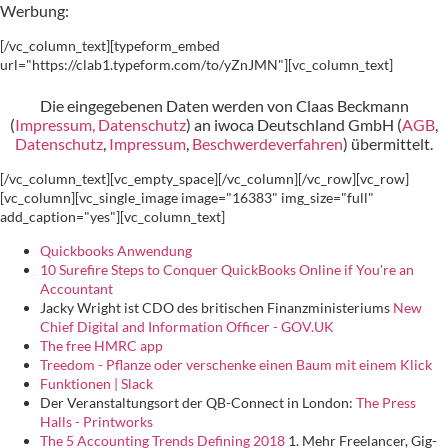
Werbung:
[/vc_column_text][typeform_embed
url="https://clab1.typeform.com/to/yZnJMN"][vc_column_text]
Die eingegebenen Daten werden von Claas Beckmann
(
Impressum, Datenschutz
) an iwoca Deutschland GmbH (
AGB
,
Datenschutz
,
Impressum
,
Beschwerdeverfahren
) übermittelt.
[/vc_column_text][vc_empty_space][/vc_column][/vc_row][vc_row]
[vc_column][vc_single_image image="16383" img_size="full"
add_caption="yes"][vc_column_text]
Quickbooks Anwendung
10 Surefire Steps to Conquer QuickBooks Online if You're an
Accountant
Jacky Wright ist CDO des britischen Finanzministeriums
New
Chief Digital and Information Officer - GOV.UK
The free HMRC app
Treedom - Pflanze oder verschenke einen Baum mit einem Klick
Funktionen | Slack
Der Veranstaltungsort der QB-Connect in London:
The Press
Halls - Printworks
The 5 Accounting Trends Defining 2018
1. Mehr Freelancer, Gig-