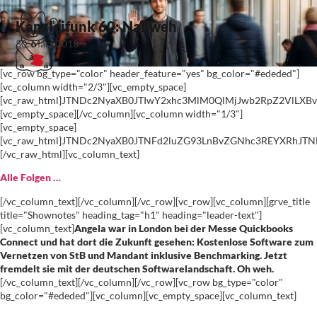
Kanzleifunk 60: Nahweh
30. März 2018
[vc_row bg_type="color" header_feature="yes" bg_color="#ededed"]
[vc_column width="2/3"][vc_empty_space]
[vc_raw_html]JTNDc2NyaXB0JTIwY2xhc3MlM0QlMjJwb2RpZ2VlLX
[vc_empty_space][/vc_column][vc_column width="1/3"]
[vc_empty_space]
[vc_raw_html]JTNDc2NyaXB0JTNFd2luZG93LnBvZGNhc3REYXRhJ
[/vc_raw_html][vc_column_text]
Alle Folgen …
[/vc_column_text][/vc_column][/vc_row][vc_row][vc_column][grve_title
title="Shownotes" heading_tag="h1" heading="leader-text"]
[vc_column_text]
Angela war in London bei der Messe Quickbooks
Connect und hat dort die Zukunft gesehen: Kostenlose Software zum
Vernetzen von StB und Mandant inklusive Benchmarking. Jetzt
fremdelt sie mit der deutschen Softwarelandschaft. Oh weh.
[/vc_column_text][/vc_column][/vc_row][vc_row bg_type="color"
bg_color="#ededed"][vc_column][vc_empty_space][vc_column_text]