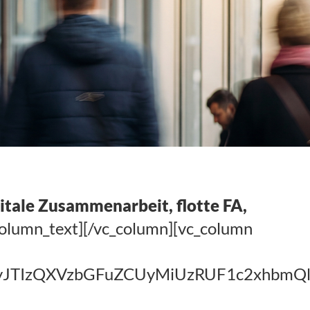
gitale Zusammenarbeit, flotte FA,
column_text][/vc_column][vc_column
TIyJTIzQXVzbGFuZCUyMiUzRUF1c2xh