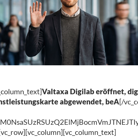
_column_text]
Valtaxa Digilab eröffnet, di
enstleistungskarte abgewendet, beA
[/vc_
EElM0NsaSUzRSUzQ2ElMjBocmVmJTNEJ
[vc_row][vc_column][vc_column_text]