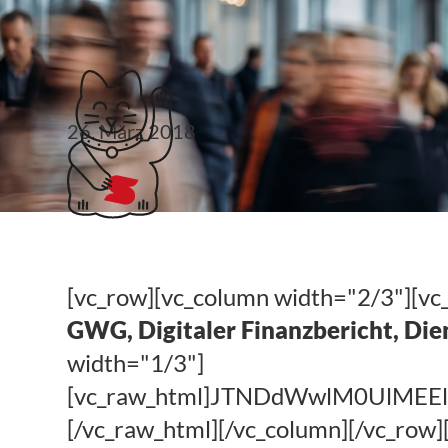
Klubticket buchen
26. März 2018
#steuerlinks 13. KW
[vc_row][vc_column width="2/3"][vc
GWG, Digitaler Finanzbericht, Di
width="1/3"]
[vc_raw_html]JTNDdWwlM0UlM
[/vc_raw_html][/vc_column][/vc_row]