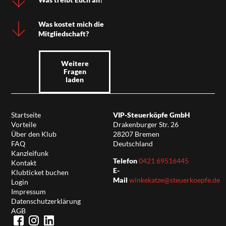
Was kostet mich die
Mitgliedschaft?
Weitere
Fragen
laden
Startseite
VIP-Steuerköpfe GmbH
Vorteile
Drakenburger Str. 26
Über den Klub
28207 Bremen
FAQ
Deutschland
Kanzleifunk
Telefon
0421 69516445
Kontakt
E-
Klubticket buchen
Mail
winkekatze@steuerkoepfe.de
Login
Impressum
Datenschutzerklärung
AGB