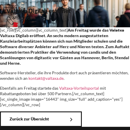
Valtaxa Digilab eröffnet
25. März 2018
[vc_row][vc_column][vc_column_text]
Am Freitag wurde das
Valatxa
Valtaxa Digilab eröffnet. An sechs modern ausgestatteten
Kanzleiarbeitsplätzen können sich nun Mitglieder schulen und die
Software diverser Anbieter auf Herz und Nieren testen. Zum Auftakt
demonstrierten Praktiker die Verwendung von candis und den
Scanlösungen von digitastic vor Gästen aus Hannover, Berlin, Stendal
und Herne.
Software-Hersteller, die ihre Produkte dort auch präsentieren möchten,
wenden sich an
kontakt@valtaxa.de
.
Ebenfalls am Freitag startete das
Valtaxa-Vorteilsportal
mit
Rabattangeboten bei über 500 Partnern.[/vc_column_text]
[vc_single_image image="16443" img_size="full" add_caption="yes"]
[/vc_column][/vc_row]
Zurück zur Übersicht