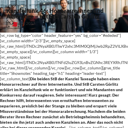
Kanzleifunk 46: Honorarrechner und
Adlerauge – mit StB Carsten Görlitz
25. August 2017
[vc_row bg_type="color" header_feature="yes" bg_color="#ededed"]
[vc_column width="2/3"][vc_empty_space]
[vc_raw_html]JTNDc2NyaXB0JTIwY2xhc3MlM0QlMjJwb2RpZ2VlLX
[vc_empty_space][/vc_column][vc_column width="1/3"]
[vc_empty_space]
[vc_raw_html]JTNDc2NyaXB0JTNFd2luZG93LnBvZGNhc3REYXRhJ
[/vc_raw_html][/vc_column][/vc_row][vc_row][vc_column][grve_title
title="Shownotes" heading_tag="h1" heading="leader-text"]
[vc_column_text]
Die beiden StB der Kanzlei Taxeagle haben einen
Honorarrechner auf ihrer Internetseite. Und StB Carsten Görlitz
erklärt im Kanzleifunk wie er funktioniert und wie Mandanten und
Konkurrenz darauf reagieren. Sehr interessant! Kurz gesagt: Der
Rechner hilft, Interessenten von ernsthaften Interessenten zu
separieren, preislich bei der Stange zu bleiben und erspart viele
Missverständnisse bei der Honorarabrechnung. Nachdem die beiden
Berater ihren Rechner zunächst als Betriebsgeheimnis behandelten,
bieten sie ihn jetzt auch anderen Kanzleien an. Aber das noch nicht
alles bei dieser spannenden Kanzlei …
[/vc_column_text][/vc_column]