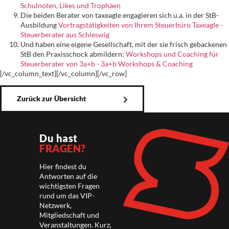
Schulnoten, Likes und Trophäen
Die beiden Berater von taxeagle engagieren sich u.a. in der StB-
Ausbildung
Vortragstätigkeiten von Ihrem Steuerbüro Taxeagle -
Steuerberater aus Schleswig
Und haben eine eigene Gesellschaft, mit der sie frisch gebackenen
StB den Praxisschock abmildern:
Workshops und Coaching für
Steuerberater von 3a+b - 3a+b Workshops & Coaching
[/vc_column_text][/vc_column][/vc_row]
Zurück zur Übersicht
Du hast
FRAGEN?
Hier findest du
Antworten auf die
wichtigsten Fragen
rund um das VIP-
Netzwerk,
Mitgliedschaft und
Veranstaltungen. Kurz,