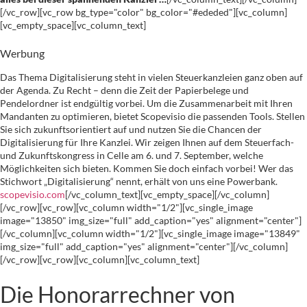
[/vc_row][vc_row bg_type="color" bg_color="#ededed"][vc_column]
[vc_empty_space][vc_column_text]
Werbung
Das Thema Digitalisierung steht in vielen Steuerkanzleien ganz oben auf
der Agenda. Zu Recht – denn die Zeit der Papierbelege und
Pendelordner ist endgültig vorbei. Um die Zusammenarbeit mit Ihren
Mandanten zu optimieren, bietet Scopevisio die passenden Tools. Stellen
Sie sich zukunftsorientiert auf und nutzen Sie die Chancen der
Digitalisierung für Ihre Kanzlei. Wir zeigen Ihnen auf dem Steuerfach-
und Zukunftskongress in Celle am 6. und 7. September, welche
Möglichkeiten sich bieten. Kommen Sie doch einfach vorbei! Wer das
Stichwort „Digitalisierung“ nennt, erhält von uns eine Powerbank.
scopevisio.com
[/vc_column_text][vc_empty_space][/vc_column]
[/vc_row][vc_row][vc_column width="1/2"][vc_single_image
image="13850" img_size="full" add_caption="yes" alignment="center"]
[/vc_column][vc_column width="1/2"][vc_single_image image="13849"
img_size="full" add_caption="yes" alignment="center"][/vc_column]
[/vc_row][vc_row][vc_column][vc_column_text]
Die Honorarrechner von