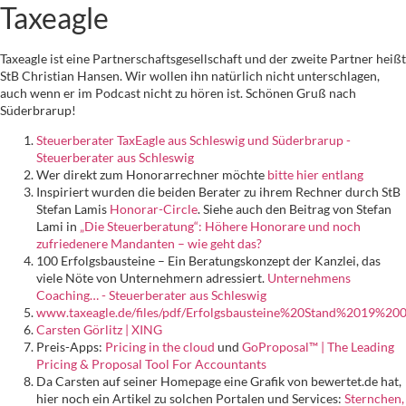
Taxeagle
Taxeagle ist eine Partnerschaftsgesellschaft und der zweite Partner heißt
StB Christian Hansen. Wir wollen ihn natürlich nicht unterschlagen,
auch wenn er im Podcast nicht zu hören ist. Schönen Gruß nach
Süderbrarup!
Steuerberater TaxEagle aus Schleswig und Süderbrarup -
Steuerberater aus Schleswig
Wer direkt zum Honorarrechner möchte
bitte hier entlang
Inspiriert wurden die beiden Berater zu ihrem Rechner durch StB
Stefan Lamis
Honorar-Circle
. Siehe auch den Beitrag von Stefan
Lami in
„Die Steuerberatung“: Höhere Honorare und noch
zufriedenere Mandanten – wie geht das?
100 Erfolgsbausteine – Ein Beratungskonzept der Kanzlei, das
viele Nöte von Unternehmern adressiert.
Unternehmens
Coaching… - Steuerberater aus Schleswig
‎www.taxeagle.de/files/pdf/Erfolgsbausteine%20Stand%2019%2
Carsten Görlitz | XING
Preis-Apps:
Pricing in the cloud
und
GoProposal™ | The Leading
Pricing & Proposal Tool For Accountants
Da Carsten auf seiner Homepage eine Grafik von bewertet.de hat,
hier noch ein Artikel zu solchen Portalen und Services:
Sternchen,