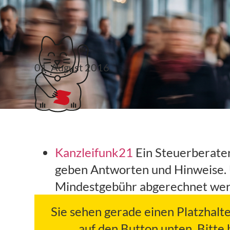
Klubticket buchen
01. August 2016
#steuerlinks 31. KW
Kanzleifunk21
Ein Steuerberater
geben Antworten und Hinweise. 
Mindestgebühr abgerechnet werd
Sie sehen gerade einen Platzhalt
auf den Button unten. Bitte