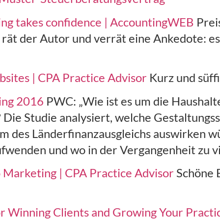
ing takes confidence | AccountingWEB
Prei
 rät der Autor und verrät eine Ankedote: e
bsites | CPA Practice Advisor
Kurz und süffi
ing 2016
PWC: „Wie ist es um die Haushalt
 Die Studie analysiert, welche Gestaltungs
rm des Länderfinanzausgleichs auswirken wür
ufwenden und wo in der Vergangenheit zu vi
Marketing | CPA Practice Advisor
Schöne B
or Winning Clients and Growing Your Pract