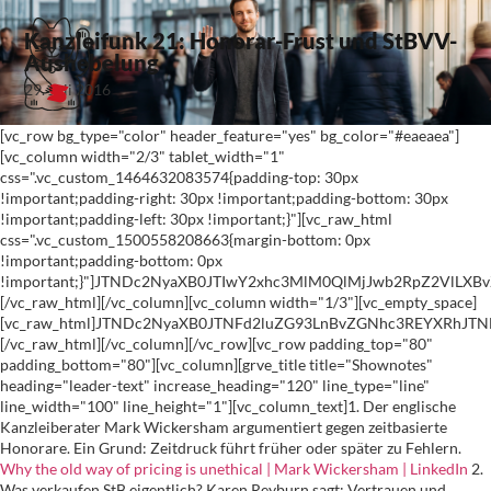
Kanzleifunk 21: Honorar-Frust und StBVV-
Aushebelung
29. Juli 2016
[vc_row bg_type="color" header_feature="yes" bg_color="#eaeaea"]
[vc_column width="2/3" tablet_width="1"
css=".vc_custom_1464632083574{padding-top: 30px
!important;padding-right: 30px !important;padding-bottom: 30px
!important;padding-left: 30px !important;}"][vc_raw_html
css=".vc_custom_1500558208663{margin-bottom: 0px
!important;padding-bottom: 0px
!important;}"]JTNDc2NyaXB0JTIwY2xhc3MlM0QlMjJwb2RpZ2VlL
[/vc_raw_html][/vc_column][vc_column width="1/3"][vc_empty_space]
[vc_raw_html]JTNDc2NyaXB0JTNFd2luZG93LnBvZGNhc3REYXRhJ
[/vc_raw_html][/vc_column][/vc_row][vc_row padding_top="80"
padding_bottom="80"][vc_column][grve_title title="Shownotes"
heading="leader-text" increase_heading="120" line_type="line"
line_width="100" line_height="1"][vc_column_text]1. Der englische
Kanzleiberater Mark Wickersham argumentiert gegen zeitbasierte
Honorare. Ein Grund: Zeitdruck führt früher oder später zu Fehlern.
Why the old way of pricing is unethical | Mark Wickersham | LinkedIn
2.
Was verkaufen StB eigentlich? Karen Reyburn sagt: Vertrauen und