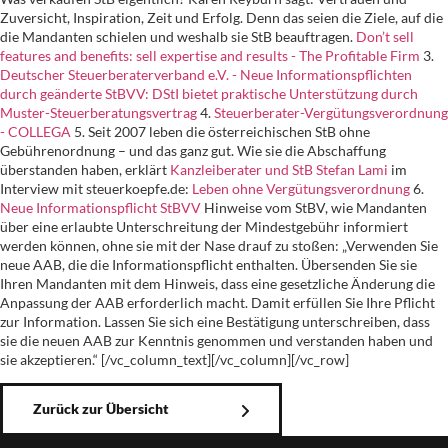
Zuversicht, Inspiration, Zeit und Erfolg. Denn das seien die Ziele, auf die
die Mandanten schielen und weshalb sie StB beauftragen.
Don’t sell
features and benefits: sell expertise and results - The Profitable Firm
3.
Deutscher Steuerberaterverband e.V. - Neue Informationspflichten
durch geänderte StBVV: DStI bietet praktische Unterstützung durch
Muster-Steuerberatungsvertrag
4.
Steuerberater-Vergütungsverordnung
- COLLEGA
5. Seit 2007 leben die österreichischen StB ohne
Gebührenordnung – und das ganz gut. Wie sie die Abschaffung
überstanden haben, erklärt
Kanzleiberater und StB Stefan Lami
im
Interview mit steuerkoepfe.de:
Leben ohne Vergütungsverordnung
6.
Neue Informationspflicht StBVV
Hinweise vom StBV, wie Mandanten
über eine erlaubte Unterschreitung der Mindestgebühr informiert
werden können, ohne sie mit der Nase drauf zu stoßen: „Verwenden Sie
neue AAB, die die Informationspflicht enthalten. Übersenden Sie sie
Ihren Mandanten mit dem Hinweis, dass eine gesetzliche Änderung die
Anpassung der AAB erforderlich macht. Damit erfüllen Sie Ihre Pflicht
zur Information. Lassen Sie sich eine Bestätigung unterschreiben, dass
sie die neuen AAB zur Kenntnis genommen und verstanden haben und
sie akzeptieren.“ [/vc_column_text][/vc_column][/vc_row]
Zurück zur Übersicht