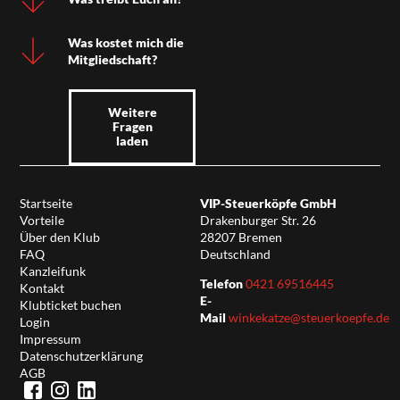
Was kostet mich die
Mitgliedschaft?
Weitere
Fragen
laden
Startseite
VIP-Steuerköpfe GmbH
Vorteile
Drakenburger Str. 26
Über den Klub
28207 Bremen
FAQ
Deutschland
Kanzleifunk
Telefon
0421 69516445
Kontakt
E-
Klubticket buchen
Mail
winkekatze@steuerkoepfe.de
Login
Impressum
Datenschutzerklärung
AGB