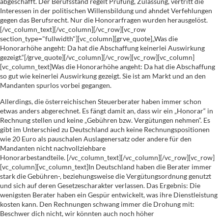
abgeschafft. Der Berufsstand regelt Prüfung, Zulassung, vertritt die
Interessen in der politischen Willensbildung und ahndet Verfehlungen
gegen das Berufsrecht. Nur die Honorarfragen wurden herausgelöst.
[/vc_column_text][/vc_column][/vc_row][vc_row
section_type="fullwidth"][vc_column][grve_quote]„Was die
Honorarhöhe angeht: Da hat die Abschaffung keinerlei Auswirkung
gezeigt.“[/grve_quote][/vc_column][/vc_row][vc_row][vc_column]
[vc_column_text]Was die Honorarhöhe angeht: Da hat die Abschaffung
so gut wie keinerlei Auswirkung gezeigt. Sie ist am Markt und an den
Mandanten spurlos vorbei gegangen.
Allerdings, die österreichischen Steuerberater haben immer schon
etwas anders abgerechnet. Es fängt damit an, dass wir ein „Honorar“ in
Rechnung stellen und keine „Gebühren bzw. Vergütungen nehmen“. Es
gibt im Unterschied zu Deutschland auch keine Rechnungspositionen
wie 20 Euro als pauschalen Auslagenersatz oder andere für den
Mandanten nicht nachvollziehbare
Honorarbestandteile. [/vc_column_text][/vc_column][/vc_row][vc_row]
[vc_column][vc_column_text]In Deutschland haben die Berater immer
stark die Gebühren-, beziehungsweise die Vergütungsordnung genutzt
und sich auf deren Gesetzescharakter verlassen. Das Ergebnis: Die
wenigsten Berater haben ein Gespür entwickelt, was ihre Dienstleistung
kosten kann. Den Rechnungen schwang immer die Drohung mit:
Beschwer dich nicht, wir könnten auch noch höher