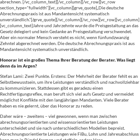
abrechnen. [/vc_column_text][/vc_column][/vc_row][vc_row
section_type="fullwidth"][vc_column][grve_quote]„Die deutsche
Abrechnungspraxis ist aus Mandantensicht systematisch
unverständlich.“[/grve_quote][/vc_column][/vc_row][vc_row][vc_column]
[vc_column_text]Jahre und Jahrzehnte wurde die Preisgestaltung an das
Gesetz delegiert und kein Gedanke an Preisgestaltung verschwendet.
Aber ein normaler Mensch versteht es nicht, wenn fünfundzwanzig
Zehntel abgerechnet werden. Die deutsche Abrechnungspraxis ist aus
Mandantensicht systematisch unverständlich.
Honorar ist ein großes Thema Ihrer Beratung der Berater. Was liegt
denn da im Argen?
Stefan Lami: Zwei Punkte. Erstens: Der Mehrheit der Berater fehlt es an
Selbstbewusstsein, um ihre Leistungen verständlich und nachvollziehbar
zu kommunizieren. Stattdessen gibt es geradezu einen
Rechtfertigungsreflex, man beruft sich viel aufs Gesetz und vermeidet
möglichst Konflikte mit den langjährigen Mandanten. Viele Berater
haben es nie gelernt, über das Honorar zu reden.
Daher wäre – zweitens – viel gewonnen, wenn man zwischen
abrechnungsorientierten und wissensorientierten Leistungen
unterscheidet und sie nach unterschiedlichen Modellen bepreist.
Abrechnungsorientierte Leistungen wie FiBu, Lohn und Jahresabschluss
kann man in Bündel formen und staffeln, sodass klare