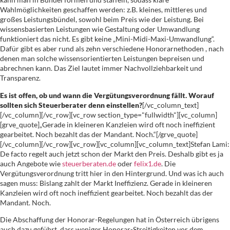
Wahlmöglichkeiten geschaffen werden: z.B. kleines, mittleres und
großes Leistungsbündel, sowohl beim Preis wie der Leistung. Bei
wissensbasierten Leistungen wie Gestaltung oder Umwandlung
funktioniert das nicht. Es gibt keine „Mini-Midi-Maxi-Umwandlung“.
Dafür gibt es aber rund als zehn verschiedene Honorarnethoden , nach
denen man solche wissensorientierten Leistungen bepreisen und
abrechnen kann. Das Ziel lautet immer Nachvollziehbarkeit und
Transparenz.
Es ist offen, ob und wann die Vergütungsverordnung fällt. Worauf
sollten sich Steuerberater denn einstellen?
[/vc_column_text]
[/vc_column][/vc_row][vc_row section_type="fullwidth"][vc_column]
[grve_quote]„Gerade in kleineren Kanzleien wird oft noch ineffizient
gearbeitet. Noch bezahlt das der Mandant. Noch.“[/grve_quote]
[/vc_column][/vc_row][vc_row][vc_column][vc_column_text]Stefan Lami:
De facto regelt auch jetzt schon der Markt den Preis. Deshalb gibt es ja
auch Angebote wie
steuerberaten.de
oder
felix1.de
. Die
Vergütungsverordnung tritt hier in den Hintergrund. Und was ich auch
sagen muss: Bislang zahlt der Markt Ineffizienz. Gerade in kleineren
Kanzleien wird oft noch ineffizient gearbeitet. Noch bezahlt das der
Mandant. Noch.
Die Abschaffung der Honorar-Regelungen hat in Österreich übrigens
auch dazu geführt, dass weniger Honorar-Streitigkeiten vor dem