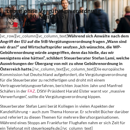
Leben ohne Vergütungsverordnung
(Update 20. Mai 2015)
19. Mai 2015
[vc_row][vc_column][vc_column_text]
Während sich Anwälte nach dem
Angriff der EU auf die StB-Vergütungsverordnung fragen „Wann sind
wir dran?“ und Wirtschaftsprüfer seufzen „Ich wünschte, die WP-
Gebührenordnung würde angegriffen, denn das hieße, das wir
wenigstens eine hätten“, schildert Steuerberater Stefan Lami, welche
Auswirkungen der Übergang von mit zu ohne Gebührenordnung in
Österreich hatte.
[/vc_column_text][vc_column_text]Die europäische
Kommission hat Deutschland aufgefordert, die Vergütungsverordnung
für die Steuerberater zu rechtfertigen und droht mit einem
Vertragsverletzungsverfahren, berichten Joachim Jahn und Manfred
Schäfers in der
FAZ
. DStV-Präsident Harald Elster warnt vor „massive
Verwerfungen“, sollte die Vergütungsverordnung kippen.
Steuerberater Stefan Lami berät Kollegen in vielen Aspekten der
Kanzleiführung – auch zum Thema Honorar. Er schreibt Bücher darüber
und referiert zu diesen Themen für mehrere Berufsorganisationen.
Während eines Stopps am Frankfurter Flughafen nahm er sich Zeit für
ein Telefonat mit steuerkoepfe.de.[/vc_column_text]