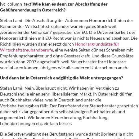
[vc_column_text]
Wie kam es denn zur Abschaffung der
Gebührenordnung in Österreich?
Stefan Lami: Die Abschaffung der Autonomen Honorarrichtlinien der
Kammer der Wirtschaftstreuhänder war ein gutes Stück weit
„vorauseilender Gehorsam“ gegenüber der EU. Die Unvereinbarkeit der
Honorarrichtlinien mit EU-Recht war ja nichts Neues und absehbar. Die
Richtlinien wurden dann ersetzt durch
Honorargrundsätze für
Wirtschaftstreuhandberufe
, eine wenige Seiten dünnes Schreiben mit
Empfehlungscharakter und ohne Gesetzeskraft. Und diese Grundsätze
wurden dann 2007 abgeschafft, weil Steuerberater ihre Honorare
vereinbaren können, übrigens wie alle anderen Unternehmen auch.
Und dann ist in Österreich endgültig die Welt untergegangen?
Stefan Lami: Nein, überhaupt nicht. Wir haben im Vergleich zu
Deutschland ja einen sehr liberalisierten Markt. In Österreich dürfen
auch Buchhalter vieles, was in Deutschland unter die
Vorbehaltsausgaben fällt. Der Berufsstand der Steuerberater grenzt sich
daher sehr klar gegenüber den selbstständigen Buchhalter ab und
argumentiert: Wir können Steuerberatung, Buchhaltung,
Lohnabrehnungen etc. einfach besser.
Die Selbstverwaltung des Berufsstands wurde damit übrigens ja nicht