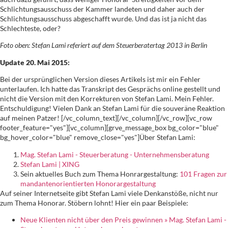
Schlichtungsausschuss der Kammer landeten und daher auch der
Schlichtungsausschuss abgeschafft wurde. Und das ist ja nicht das
Schlechteste, oder?
Foto oben: Stefan Lami referiert auf dem Steuerberatertag 2013 in Berlin
Update 20. Mai 2015:
Bei der ursprünglichen Version dieses Artikels ist mir ein Fehler
unterlaufen. Ich hatte das Transkript des Gesprächs online gestellt und
nicht die Version mit den Korrekturen von Stefan Lami. Mein Fehler.
Entschuldigung! Vielen Dank an Stefan Lami für die souveräne Reaktion
auf meinen Patzer! [/vc_column_text][/vc_column][/vc_row][vc_row
footer_feature="yes"][vc_column][grve_message_box bg_color="blue"
bg_hover_color="blue" remove_close="yes"]Über Stefan Lami:
Mag. Stefan Lami - Steuerberatung - Unternehmensberatung
Stefan Lami | XING
Sein aktuelles Buch zum Thema Honrargestaltung:
101 Fragen zur
mandantenorientierten Honorargestaltung
Auf seiner Internetseite gibt Stefan Lami viele Denkanstöße, nicht nur
zum Thema Honorar. Stöbern lohnt! Hier ein paar Beispiele:
Neue Klienten nicht über den Preis gewinnen » Mag. Stefan Lami -