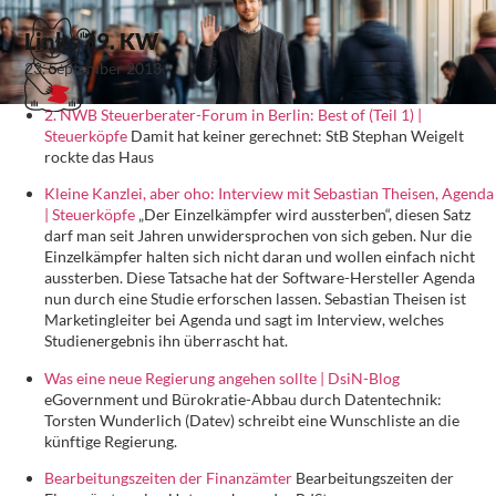
Links 39. KW
23. September 2013
2. NWB Steuerberater-Forum in Berlin: Best of (Teil 1) |
Steuerköpfe
Damit hat keiner gerechnet: StB Stephan Weigelt
rockte das Haus
Kleine Kanzlei, aber oho: Interview mit Sebastian Theisen, Agenda
| Steuerköpfe
„Der Einzelkämpfer wird aussterben“, diesen Satz
darf man seit Jahren unwidersprochen von sich geben. Nur die
Einzelkämpfer halten sich nicht daran und wollen einfach nicht
aussterben. Diese Tatsache hat der Software-Hersteller Agenda
nun durch eine Studie erforschen lassen. Sebastian Theisen ist
Marketingleiter bei Agenda und sagt im Interview, welches
Studienergebnis ihn überrascht hat.
Was eine neue Regierung angehen sollte | DsiN-Blog
eGovernment und Bürokratie-Abbau durch Datentechnik:
Torsten Wunderlich (Datev) schreibt eine Wunschliste an die
künftige Regierung.
Bearbeitungszeiten der Finanzämter
Bearbeitungszeiten der