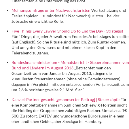
Finanzämter, eine Untersuchung des BdSt.
Meinungsumfrage unter Nachwuchsjuristen
Wertschätzung und
Freizeit spielen – zumindest für Nachwuchsjuristen – bei der
Jobsuche eine wichtige Rolle.
Five Things Every Lawyer Should Do to End the Day - Strategist
Fünf Dinge, die jeder Anwalt zum Ende des Arbeitstages tun sollte
(auf Englisch). Solche Rituale sind nützlich. Zum Runterkommen.
Und um guten Gewissens und mit einem klaren Kopf in den
Feierabend zu gehen.
Bundesfinanzministerium - Monatsbericht - Steuereinnahmen von
Bund und Ländern im August 2013
„Betrachtet man den
Gesamtzeitraum von Januar bis August 2013, stiegen die
kumulierten Steuereinnahmen (ohne reine Gemeindesteuern)
dagegen im Vergleich mit dem entsprechenden Vorjahreszeitraum
um 2,6 % beziehungsweise 9,1 Mrd. € an.“
Kanzlei-Partner gesucht [gesponserter Beitrag] | Steuerköpfe
Für
eine Komplettübernahme im Südlichen Schleswig-Holstein sucht
die Holding der Gruppe einen zukünftigen Partner. Umsatz ca. T€
500. Zu sofort. DATEV und wunderschöne Büroräume in einem
eher ländlichen Gebiet, aber Speckgürtel Hamburg.