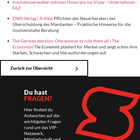
Insolvenzverwalter nehmen Honorare ins Visier - Unternehmen -
FAZ
DWS-Verlag | Artikel
Pflichten des Steuerberaters bei
Überschuldung des Mandanten – Praktische Hinweise für die
insolvenznahe Beratung
The German election: One woman to rule them all | The
Economist
The Economist
plädiert für Merkel und zeigt schön ihre
Stärken, Schwächen und Herausforderungen auf.
Zurück zur Übersicht
Du hast
FRAGEN?
Hier findest du
Antworten auf die
wichtigsten Fragen
rund um das VIP-
Netzwerk,
Mitgliedschaft und