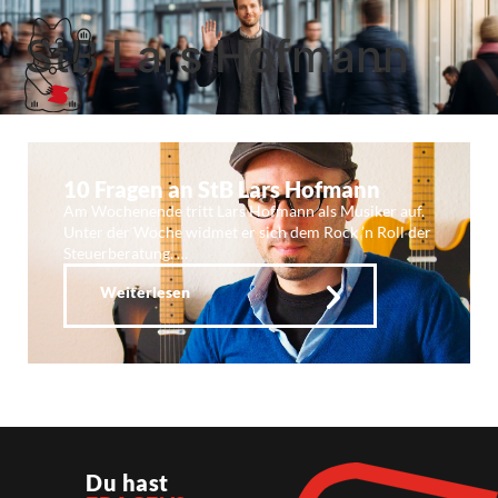
StB Lars Hofmann
10 Fragen an StB Lars Hofmann
Am Wochenende tritt Lars Hofmann als Musiker auf.
Unter der Woche widmet er sich dem Rock ’n Roll der
Steuerberatung. …
Weiterlesen
Du hast