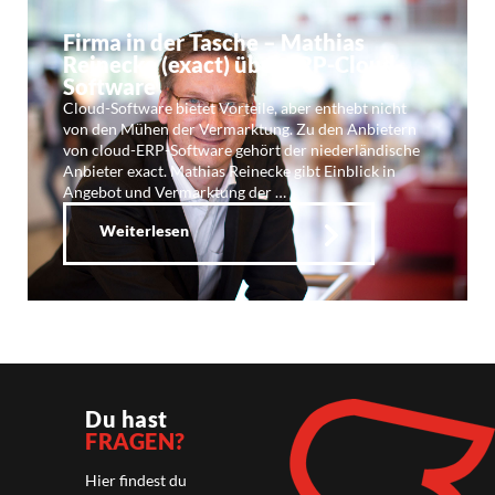
Firma in der Tasche – Mathias
Reinecke (exact) über ERP-Cloud-
Software
Cloud-Software bietet Vorteile, aber enthebt nicht
von den Mühen der Vermarktung. Zu den Anbietern
von cloud-ERP-Software gehört der niederländische
Anbieter exact. Mathias Reinecke gibt Einblick in
Angebot und Vermarktung der …
Weiterlesen
Du hast
FRAGEN?
Hier findest du