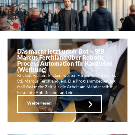
ERP
Das macht jetzt unser Bot – StB
Marcus Ferchland über Robotic
Process Automation für Kanzleien
(Werbung)
Klicken, warten, klicken, warten – irgendwann war es
StB Marcus Ferchland leid. Die Programmbedienung
fraß fast mehr Zeit, als die Arbeit am Mandat selbst.
Er suchte Abhilfe und fand ein …
Weiterlesen