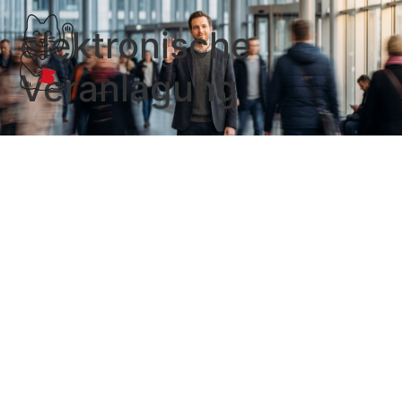
elektronische
Veranlagung
Finanzgerichtstag im
Schnelldurchlauf
Am Montag fand in Köln der Deutsche
Finanzgerichtstag statt und ich habe fleißig davon
getwittert (das gilt ja als modern und ich wollte es mal
ausprobieren). Die Tweets sind unten …
Weiterlesen